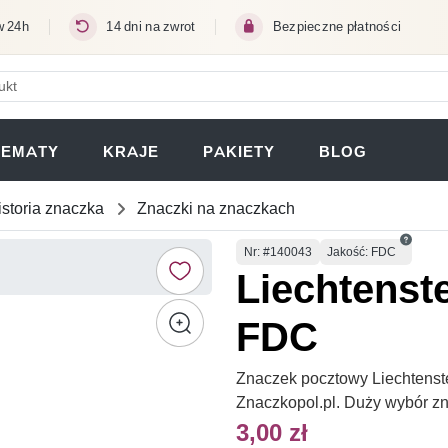
w 24h
14 dni na zwrot
Bezpieczne płatności
ERA SIĘ W NOWEJ KARCIE)
TEMATY
KRAJE
PAKIETY
BLOG
istoria znaczka
Znaczki na znaczkach
Numer
Nr
: #140043
Jakość: FDC
Liechtenst
FDC
Znaczek pocztowy Liechtenste
Znaczkopol.pl. Duży wybór z
3,00 zł