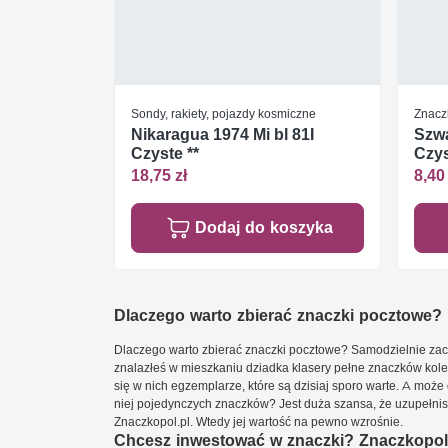
Sondy, rakiety, pojazdy kosmiczne
Znacz
Nikaragua 1974 Mi bl 81I
Szwa
Czyste **
Czys
18,75 zł
8,40 
Dodaj do koszyka
Dlaczego warto zbierać znaczki pocztowe?
Dlaczego warto zbierać znaczki pocztowe? Samodzielnie zacz
znalazłeś w mieszkaniu dziadka klasery pełne znaczków kole
się w nich egzemplarze, które są dzisiaj sporo warte. A może 
niej pojedynczych znaczków? Jest duża szansa, że uzupełnisz 
Znaczkopol.pl. Wtedy jej wartość na pewno wzrośnie.
Chcesz inwestować w znaczki? Znaczkopol.