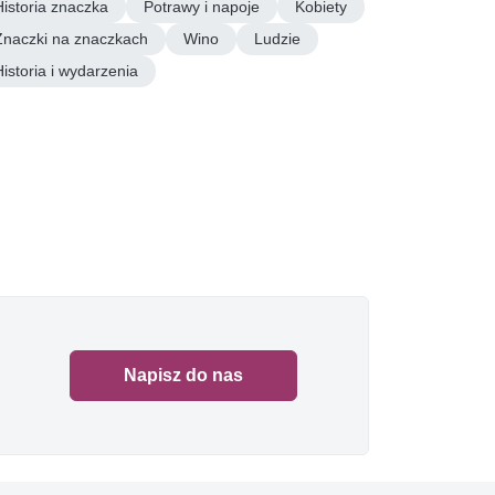
Historia znaczka
Potrawy i napoje
Kobiety
Znaczki na znaczkach
Wino
Ludzie
Historia i wydarzenia
Napisz do nas