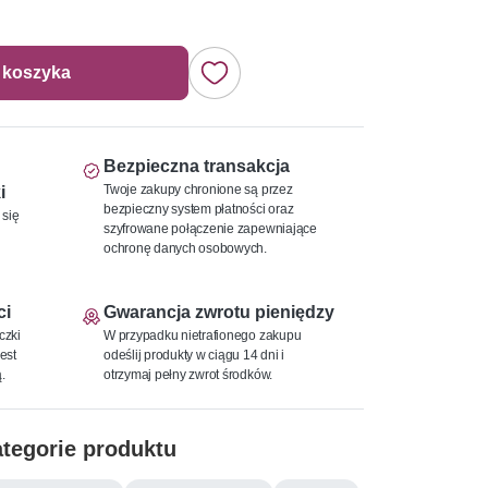
 koszyka
Bezpieczna transakcja
Twoje zakupy chronione są przez
i
bezpieczny system płatności oraz
 się
szyfrowane połączenie zapewniające
ochronę danych osobowych.
ci
Gwarancja zwrotu pieniędzy
czki
W przypadku nietrafionego zakupu
est
odeślij produkty w ciągu 14 dni i
.
otrzymaj pełny zwrot środków.
tegorie produktu