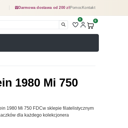
Darmowa dostawa od 200 zł
Pomoc
Kontakt
0
Liczba pozycji na liście ulubionyc
0
Produkty w koszyku:
ein 1980 Mi 750
in 1980 Mi 750 FDCw sklepie filatelistycznym
naczków dla każdego kolekcjonera