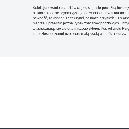
Kolekcjonowanie znaczków często staje się poważną inwestyc
niskim nakładzie szybko zyskują na wartości. Jeżeli natomias
pewność, że dysponujesz czymś, co może przynieść Ci realne
mądrze, uprzednio poznaj rynek znaczków pocztowych i innych
to, zapoznając się z ofertą naszego sklepu. Pośród wielu tys
znajdziesz egzemplarze, które mają swoją wartość historyczn