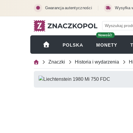
Przejdź do treści głównej
Gwarancja autentyczności
Wysyłka 
Nowość!
(OTWI
POLSKA
MONETY
Znaczki
Historia i wydarzenia
H