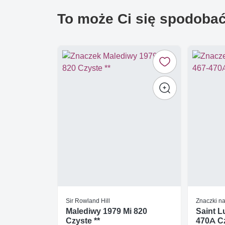
To może Ci się spodoba
Sir Rowland Hill
Znaczki n
Malediwy 1979 Mi 820
Saint L
Czyste **
470A Cz