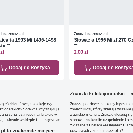
ki na znaczkach
Znaczki na znaczkach
jcaria 1993 Mi 1496-1498
Słowacja 1996 Mi zf 270 C
te **
**
zł
2,00 zł
Dodaj do koszyka
Dodaj do koszyk
Znaczki kolekcjonerskie – ni
ąłeś zbierać swoją kolekcję czy
Znaczki pocztowe to łakomy kąsek nie t
kcjonerskich? Sprawdź, czy znajdują
znaleźć ludzi, którzy zbierają wszelkie
dana seria jest niepełna i brakuje w
zjawiskiem kultury. Znaczki ukazują się
ją właśnie w sklepie filatelistycznym
stanowią znakomite uzupełnienie kolek
związane z Elvisem Presleyem? Dlacze
pl to znakomite miejsce
pocztowych z królem rock&rolla?