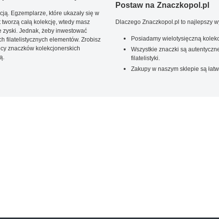
Postaw na Znaczkopol.pl
ją. Egzemplarze, które ukazały się w
t tworzą całą kolekcję, wtedy masz
Dlaczego Znaczkopol.pl to najlepszy 
 zyski. Jednak, żeby inwestować
Posiadamy wielotysięczną kolekc
 filatelistycznych elementów. Zrobisz
ięcy znaczków kolekcjonerskich
Wszystkie znaczki są autentyczne
ą.
filatelistyki.
Zakupy w naszym sklepie są łatw