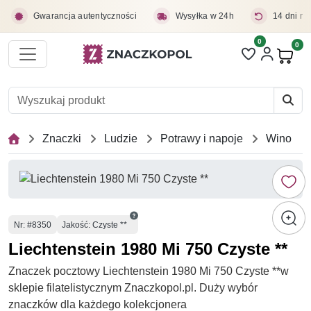
Przejdź do treści głównej
Gwarancja autentyczności
Wysyłka w 24h
14 dni na
0
Liczba pozycji 
0
Pro
Znaczki
Ludzie
Potrawy i napoje
Wino
Numer
Nr
: #8350
Jakość: Czyste **
Liechtenstein 1980 Mi 750 Czyste **
Znaczek pocztowy Liechtenstein 1980 Mi 750 Czyste **w
sklepie filatelistycznym Znaczkopol.pl. Duży wybór
znaczków dla każdego kolekcjonera