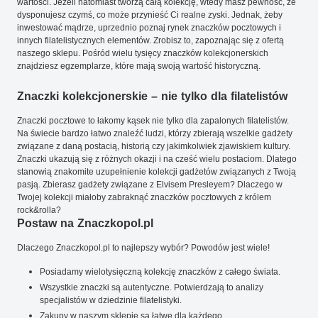
wartości. Jeżeli natomiast tworzą całą kolekcję, wtedy masz pewność, że
dysponujesz czymś, co może przynieść Ci realne zyski. Jednak, żeby
inwestować mądrze, uprzednio poznaj rynek znaczków pocztowych i
innych filatelistycznych elementów. Zrobisz to, zapoznając się z ofertą
naszego sklepu. Pośród wielu tysięcy znaczków kolekcjonerskich
znajdziesz egzemplarze, które mają swoją wartość historyczną.
Znaczki kolekcjonerskie – nie tylko dla filatelistów
Znaczki pocztowe to łakomy kąsek nie tylko dla zapalonych filatelistów.
Na świecie bardzo łatwo znaleźć ludzi, którzy zbierają wszelkie gadżety
związane z daną postacią, historią czy jakimkolwiek zjawiskiem kultury.
Znaczki ukazują się z różnych okazji i na cześć wielu postaciom. Dlatego
stanowią znakomite uzupełnienie kolekcji gadżetów związanych z Twoją
pasją. Zbierasz gadżety związane z Elvisem Presleyem? Dlaczego w
Twojej kolekcji miałoby zabraknąć znaczków pocztowych z królem
rock&rolla?
Postaw na Znaczkopol.pl
Dlaczego Znaczkopol.pl to najlepszy wybór? Powodów jest wiele!
Posiadamy wielotysięczną kolekcję znaczków z całego świata.
Wszystkie znaczki są autentyczne. Potwierdzają to analizy
specjalistów w dziedzinie filatelistyki.
Zakupy w naszym sklepie są łatwe dla każdego.