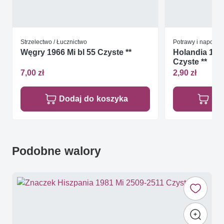
Strzelectwo / Łucznictwo
Potrawy i napoje
Węgry 1966 Mi bl 55 Czyste **
Holandia 199
Czyste **
7,00 zł
2,90 zł
Dodaj do koszyka
Do
Podobne walory