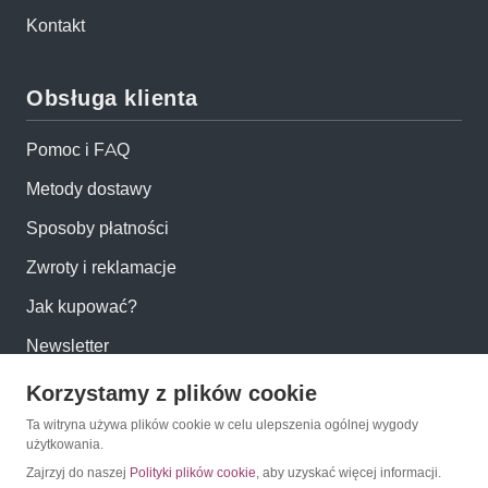
Kontakt
Obsługa klienta
Pomoc i FAQ
Metody dostawy
Sposoby płatności
Zwroty i reklamacje
Jak kupować?
Newsletter
Korzystamy z plików cookie
Konto
Ta witryna używa plików cookie w celu ulepszenia ogólnej wygody
użytkowania.
Moje konto
Zajrzyj do naszej
Polityki plików cookie
, aby uzyskać więcej informacji.