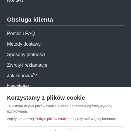
Kontakt
Obsługa klienta
Pomoc i FAQ
Metody dostawy
Sposoby płatności
Zwroty i reklamacje
Jak kupować?
Newsletter
Korzystamy z plików cookie
Konto
Ta witryna używa plików cookie w celu ulepszenia ogólnej wygody
użytkowania.
Moje konto
Zajrzyj do naszej
Polityki plików cookie
, aby uzyskać więcej informacji.
Moje zamówienia