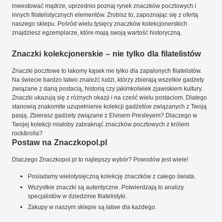
inwestować mądrze, uprzednio poznaj rynek znaczków pocztowych i
innych filatelistycznych elementów. Zrobisz to, zapoznając się z ofertą
naszego sklepu. Pośród wielu tysięcy znaczków kolekcjonerskich
znajdziesz egzemplarze, które mają swoją wartość historyczną.
Znaczki kolekcjonerskie – nie tylko dla filatelistów
Znaczki pocztowe to łakomy kąsek nie tylko dla zapalonych filatelistów.
Na świecie bardzo łatwo znaleźć ludzi, którzy zbierają wszelkie gadżety
związane z daną postacią, historią czy jakimkolwiek zjawiskiem kultury.
Znaczki ukazują się z różnych okazji i na cześć wielu postaciom. Dlatego
stanowią znakomite uzupełnienie kolekcji gadżetów związanych z Twoją
pasją. Zbierasz gadżety związane z Elvisem Presleyem? Dlaczego w
Twojej kolekcji miałoby zabraknąć znaczków pocztowych z królem
rock&rolla?
Postaw na Znaczkopol.pl
Dlaczego Znaczkopol.pl to najlepszy wybór? Powodów jest wiele!
Posiadamy wielotysięczną kolekcję znaczków z całego świata.
Wszystkie znaczki są autentyczne. Potwierdzają to analizy
specjalistów w dziedzinie filatelistyki.
Zakupy w naszym sklepie są łatwe dla każdego.