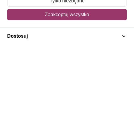
Tylko niezbędne
Mój koszyk
Zaakceptuj wszystko
Adres dostawy
Dostosuj
Polecamy
Znaczki Konie
Znaczki Politycy
Znaczki Żaglowce
Znaczki Kwiaty
Znaczki Boże Narodzenie
Regulamin
Prywatność
Bezpieczeństwo