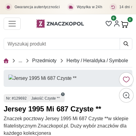
Przejdź do treści głównej
Gwarancja autentyczności
Wysyłka w 24h
14 dni na
0
Liczba pozycji 
0
Pro
...
Przedmioty
Herby / Heraldyka / Symbole
Numer
Nr
: #129692
Jakość: Czyste **
Jersey 1995 Mi 687 Czyste **
Znaczek pocztowy Jersey 1995 Mi 687 Czyste **w sklepie
filatelistycznym Znaczkopol.pl. Duży wybór znaczków dla
każdego kolekcjonera