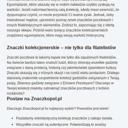
Egzemplarze, które ukazały się w niskim nakładzie szybko zyskują na
wartości. Jeżeli natomiast tworzą całą kolekcję, wtedy masz pewność, że
dysponujesz czymś, co może przynieść Ci realne zyski. Jednak, żeby
inwestować mądrze, uprzednio poznaj rynek znaczków pocztowych i
innych filatelistycznych elementów. Zrobisz to, zapoznając się z ofertą
naszego sklepu. Pośród wielu tysięcy znaczków kolekcjonerskich
znajdziesz egzemplarze, które mają swoją wartość historyczną.
Znaczki kolekcjonerskie – nie tylko dla filatelistów
Znaczki pocztowe to łakomy kąsek nie tylko dla zapalonych filatelistów.
Na świecie bardzo łatwo znaleźć ludzi, którzy zbierają wszelkie gadżety
związane z daną postacią, historią czy jakimkolwiek zjawiskiem kultury.
Znaczki ukazują się z różnych okazji i na cześć wielu postaciom. Dlatego
stanowią znakomite uzupełnienie kolekcji gadżetów związanych z Twoją
pasją. Zbierasz gadżety związane z Elvisem Presleyem? Dlaczego w
Twojej kolekcji miałoby zabraknąć znaczków pocztowych z królem
rock&rolla?
Postaw na Znaczkopol.pl
Dlaczego Znaczkopol.pl to najlepszy wybór? Powodów jest wiele!
Posiadamy wielotysięczną kolekcję znaczków z całego świata.
Wszystkie znaczki są autentyczne. Potwierdzają to analizy