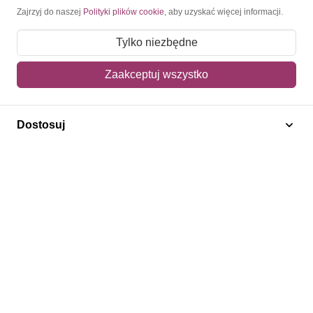
Moje konto
Zajrzyj do naszej
Polityki plików cookie
, aby uzyskać więcej informacji.
Moje zamówienia
Tylko niezbędne
Mój koszyk
Zaakceptuj wszystko
Adres dostawy
Dostosuj
Polecamy
Znaczki Konie
Znaczki Politycy
Znaczki Żaglowce
Znaczki Kwiaty
Znaczki Herby / Heraldyka / Symbole