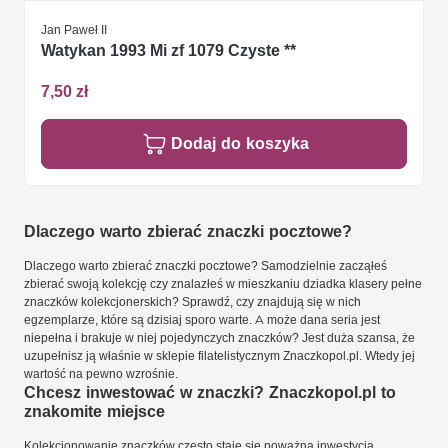
Jan Paweł II
Watykan 1993 Mi zf 1079 Czyste **
7,50 zł
Dodaj do koszyka
Dlaczego warto zbierać znaczki pocztowe?
Dlaczego warto zbierać znaczki pocztowe? Samodzielnie zacząłeś
zbierać swoją kolekcję czy znalazłeś w mieszkaniu dziadka klasery pełne
znaczków kolekcjonerskich? Sprawdź, czy znajdują się w nich
egzemplarze, które są dzisiaj sporo warte. A może dana seria jest
niepełna i brakuje w niej pojedynczych znaczków? Jest duża szansa, że
uzupełnisz ją właśnie w sklepie filatelistycznym Znaczkopol.pl. Wtedy jej
wartość na pewno wzrośnie.
Chcesz inwestować w znaczki? Znaczkopol.pl to
znakomite miejsce
Kolekcjonowanie znaczków często staje się poważną inwestycją.