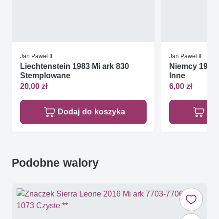
Jan Paweł II
Jan Paweł II
Liechtenstein 1983 Mi ark 830
Niemcy 1980 M
Stemplowane
Inne
20,00 zł
6,00 zł
Dodaj do koszyka
Do
Podobne walory