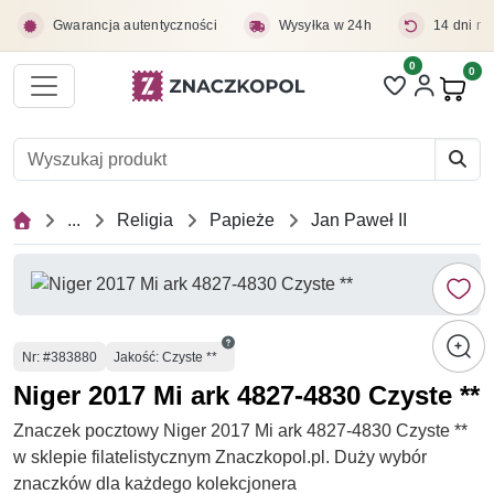
Przejdź do treści głównej
Gwarancja autentyczności
Wysyłka w 24h
14 dni na
0
Liczba pozycji 
0
Pro
...
Religia
Papieże
Jan Paweł II
Numer
Nr
: #383880
Jakość: Czyste **
Niger 2017 Mi ark 4827-4830 Czyste **
Znaczek pocztowy Niger 2017 Mi ark 4827-4830 Czyste **
w sklepie filatelistycznym Znaczkopol.pl. Duży wybór
znaczków dla każdego kolekcjonera