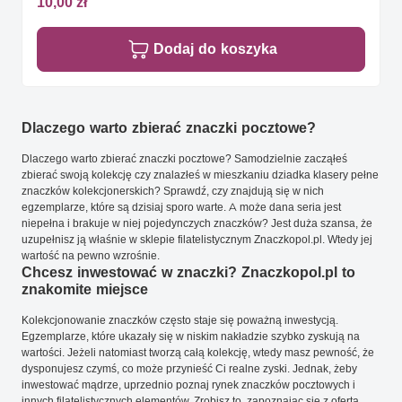
10,00 zł
Dodaj do koszyka
Dlaczego warto zbierać znaczki pocztowe?
Dlaczego warto zbierać znaczki pocztowe? Samodzielnie zacząłeś
zbierać swoją kolekcję czy znalazłeś w mieszkaniu dziadka klasery pełne
znaczków kolekcjonerskich? Sprawdź, czy znajdują się w nich
egzemplarze, które są dzisiaj sporo warte. A może dana seria jest
niepełna i brakuje w niej pojedynczych znaczków? Jest duża szansa, że
uzupełnisz ją właśnie w sklepie filatelistycznym Znaczkopol.pl. Wtedy jej
wartość na pewno wzrośnie.
Chcesz inwestować w znaczki? Znaczkopol.pl to
znakomite miejsce
Kolekcjonowanie znaczków często staje się poważną inwestycją.
Egzemplarze, które ukazały się w niskim nakładzie szybko zyskują na
wartości. Jeżeli natomiast tworzą całą kolekcję, wtedy masz pewność, że
dysponujesz czymś, co może przynieść Ci realne zyski. Jednak, żeby
inwestować mądrze, uprzednio poznaj rynek znaczków pocztowych i
innych filatelistycznych elementów. Zrobisz to, zapoznając się z ofertą