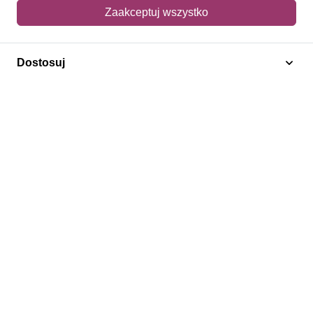
Mój koszyk
Zaakceptuj wszystko
Adres dostawy
Dostosuj
Polecamy
Znaczki Konie
Znaczki Politycy
Znaczki Żaglowce
Znaczki Kwiaty
Znaczki Boże Narodzenie
Regulamin
Prywatność
Bezpieczeństwo
2026 © SlimAD All Rights Reserved.