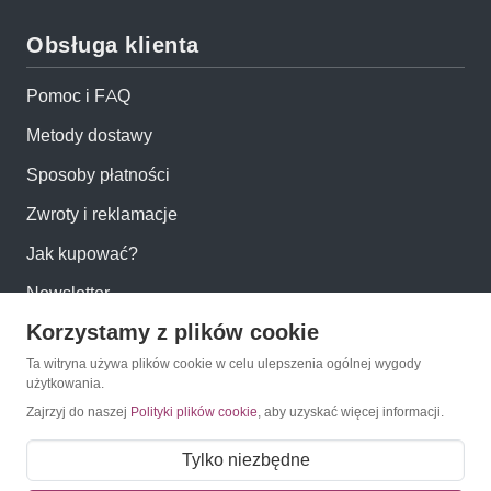
Obsługa klienta
Pomoc i FAQ
Metody dostawy
Sposoby płatności
Zwroty i reklamacje
Jak kupować?
Newsletter
Korzystamy z plików cookie
Konto
Ta witryna używa plików cookie w celu ulepszenia ogólnej wygody
użytkowania.
Zajrzyj do naszej
Polityki plików cookie
, aby uzyskać więcej informacji.
Moje konto
Moje zamówienia
Tylko niezbędne