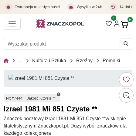
Przejdź do treści głównej
Gwarancja autentyczności
Wysyłka w 24h
14 dni na
0
Liczba pozycji 
0
Pro
...
Kultura i Sztuka
Rzeźby
Pomniki
Numer
Nr
: #7444
Jakość: Czyste **
Izrael 1981 Mi 851 Czyste **
Znaczek pocztowy Izrael 1981 Mi 851 Czyste **w sklepie
filatelistycznym Znaczkopol.pl. Duży wybór znaczków dla
każdego kolekcjonera