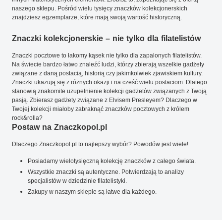
naszego sklepu. Pośród wielu tysięcy znaczków kolekcjonerskich
znajdziesz egzemplarze, które mają swoją wartość historyczną.
Znaczki kolekcjonerskie – nie tylko dla filatelistów
Znaczki pocztowe to łakomy kąsek nie tylko dla zapalonych filatelistów.
Na świecie bardzo łatwo znaleźć ludzi, którzy zbierają wszelkie gadżety
związane z daną postacią, historią czy jakimkolwiek zjawiskiem kultury.
Znaczki ukazują się z różnych okazji i na cześć wielu postaciom. Dlatego
stanowią znakomite uzupełnienie kolekcji gadżetów związanych z Twoją
pasją. Zbierasz gadżety związane z Elvisem Presleyem? Dlaczego w
Twojej kolekcji miałoby zabraknąć znaczków pocztowych z królem
rock&rolla?
Postaw na Znaczkopol.pl
Dlaczego Znaczkopol.pl to najlepszy wybór? Powodów jest wiele!
Posiadamy wielotysięczną kolekcję znaczków z całego świata.
Wszystkie znaczki są autentyczne. Potwierdzają to analizy
specjalistów w dziedzinie filatelistyki.
Zakupy w naszym sklepie są łatwe dla każdego.