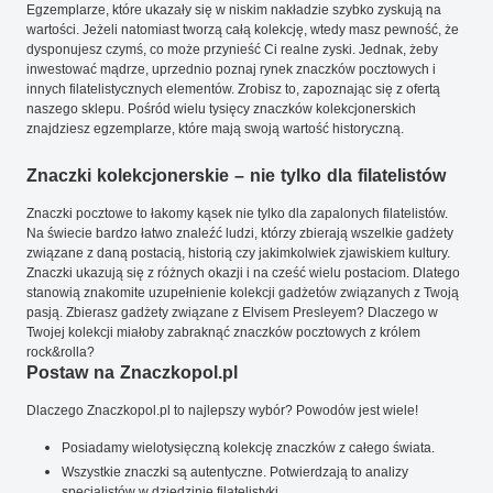
Egzemplarze, które ukazały się w niskim nakładzie szybko zyskują na
wartości. Jeżeli natomiast tworzą całą kolekcję, wtedy masz pewność, że
dysponujesz czymś, co może przynieść Ci realne zyski. Jednak, żeby
inwestować mądrze, uprzednio poznaj rynek znaczków pocztowych i
innych filatelistycznych elementów. Zrobisz to, zapoznając się z ofertą
naszego sklepu. Pośród wielu tysięcy znaczków kolekcjonerskich
znajdziesz egzemplarze, które mają swoją wartość historyczną.
Znaczki kolekcjonerskie – nie tylko dla filatelistów
Znaczki pocztowe to łakomy kąsek nie tylko dla zapalonych filatelistów.
Na świecie bardzo łatwo znaleźć ludzi, którzy zbierają wszelkie gadżety
związane z daną postacią, historią czy jakimkolwiek zjawiskiem kultury.
Znaczki ukazują się z różnych okazji i na cześć wielu postaciom. Dlatego
stanowią znakomite uzupełnienie kolekcji gadżetów związanych z Twoją
pasją. Zbierasz gadżety związane z Elvisem Presleyem? Dlaczego w
Twojej kolekcji miałoby zabraknąć znaczków pocztowych z królem
rock&rolla?
Postaw na Znaczkopol.pl
Dlaczego Znaczkopol.pl to najlepszy wybór? Powodów jest wiele!
Posiadamy wielotysięczną kolekcję znaczków z całego świata.
Wszystkie znaczki są autentyczne. Potwierdzają to analizy
specjalistów w dziedzinie filatelistyki.