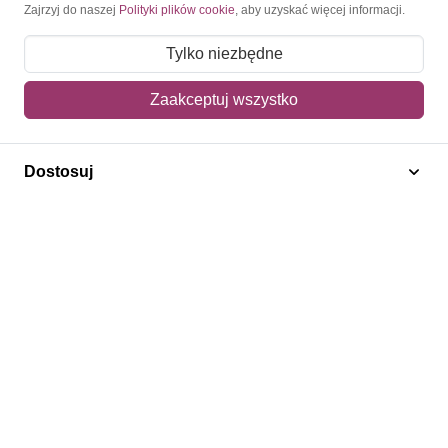
Moje konto
Zajrzyj do naszej
Polityki plików cookie
, aby uzyskać więcej informacji.
Moje zamówienia
Tylko niezbędne
Mój koszyk
Zaakceptuj wszystko
Adres dostawy
Dostosuj
Polecamy
Znaczki Konie
Znaczki Politycy
Znaczki Żaglowce
Znaczki Kwiaty
Znaczki Herby / Heraldyka / Symbole