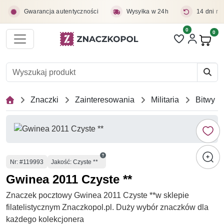
Przejdź do treści głównej
Gwarancja autentyczności
Wysyłka w 24h
14 dni na
0
Liczba pozycji 
0
Pro
Znaczki
Zainteresowania
Militaria
Bitwy
Numer
Nr
: #119993
Jakość: Czyste **
Gwinea 2011 Czyste **
Znaczek pocztowy Gwinea 2011 Czyste **w sklepie
filatelistycznym Znaczkopol.pl. Duży wybór znaczków dla
każdego kolekcjonera