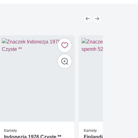
Karnety
Karnety
Indonezja 1976 Czyste **
Finlandia 1998 Mi spe