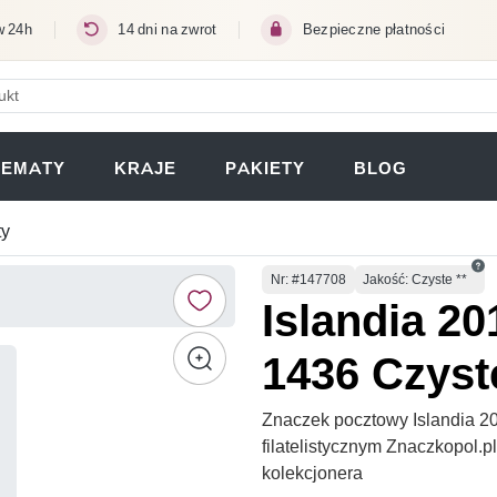
w 24h
14 dni na zwrot
Bezpieczne płatności
ERA SIĘ W NOWEJ KARCIE)
TEMATY
KRAJE
PAKIETY
BLOG
ty
Numer
Nr
: #147708
Jakość: Czyste **
Islandia 2
1436 Czyst
Znaczek pocztowy Islandia 2
filatelistycznym Znaczkopol.
kolekcjonera