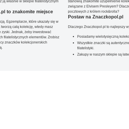
ją właśnie w sklepie filatelistycznym
stanowią znakomite uzupełnienie kolek
związane z Elvisem Presleyem? Dlacze
pl to znakomite miejsce
pocztowych z królem rock&rolla?
Postaw na Znaczkopol.pl
ją. Egzemplarze, które ukazały się w
t tworzą całą kolekcję, wtedy masz
Dlaczego Znaczkopol.pl to najlepszy 
 zyski. Jednak, żeby inwestować
Posiadamy wielotysięczną kolekc
 filatelistycznych elementów. Zrobisz
ięcy znaczków kolekcjonerskich
Wszystkie znaczki są autentyczne
ą.
filatelistyki.
Zakupy w naszym sklepie są łatw