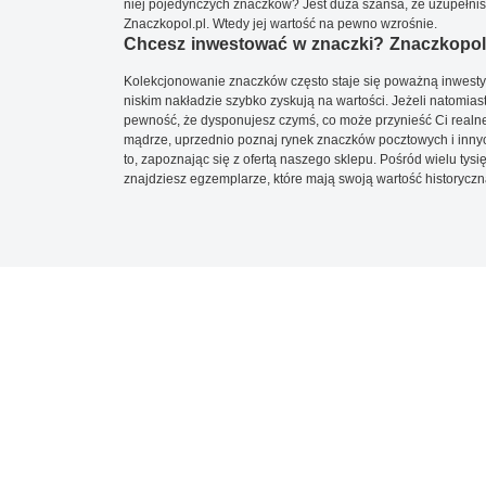
niej pojedynczych znaczków? Jest duża szansa, że uzupełnisz 
Znaczkopol.pl. Wtedy jej wartość na pewno wzrośnie.
Chcesz inwestować w znaczki? Znaczkopol.
Kolekcjonowanie znaczków często staje się poważną inwestyc
niskim nakładzie szybko zyskują na wartości. Jeżeli natomias
pewność, że dysponujesz czymś, co może przynieść Ci realne
mądrze, uprzednio poznaj rynek znaczków pocztowych i innych
to, zapoznając się z ofertą naszego sklepu. Pośród wielu tys
znajdziesz egzemplarze, które mają swoją wartość historyczn