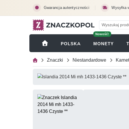
Przejdź do treści głównej
Gwarancja autentyczności
Wysyłka 
Nowość!
(OTWI
POLSKA
MONETY
Znaczki
Niestandardowe
Karne