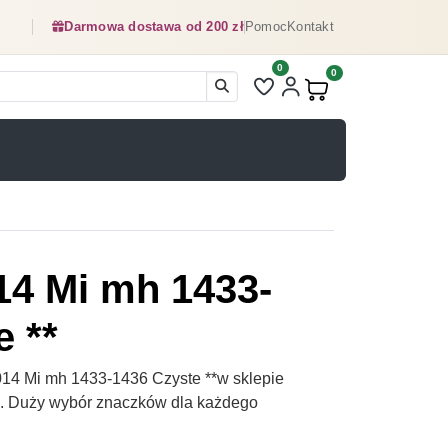
Darmowa dostawa od 200 zł
Pomoc
Kontakt
0
Liczba pozycji na liście ulubionyc
0
Produkty w koszyku:
014 Mi mh 1433-
e **
014 Mi mh 1433-1436 Czyste **w sklepie
pl. Duży wybór znaczków dla każdego