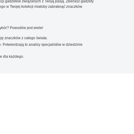
cji gadżetów związanych z Twoją pasją. Zbierasz gadżety
go w Twojej kolekcji miałoby zabraknąć znaczków
wybór? Powodów jest wiele!
ję znaczków z całego świata.
. Potwierdzają to analizy specjalistów w dziedzinie
e dla każdego.