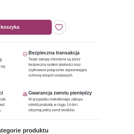
 koszyka
Bezpieczna transakcja
Twoje zakupy chronione są przez
i
bezpieczny system płatności oraz
 się
szyfrowane połączenie zapewniające
ochronę danych osobowych.
ci
Gwarancja zwrotu pieniędzy
czki
W przypadku nietrafionego zakupu
est
odeślij produkty w ciągu 14 dni i
.
otrzymaj pełny zwrot środków.
tegorie produktu