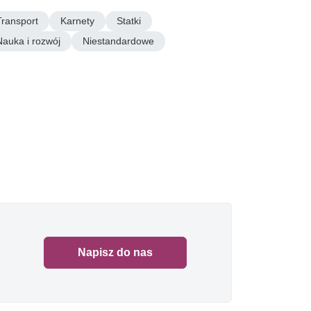
Transport
Karnety
Statki
Nauka i rozwój
Niestandardowe
Napisz do nas