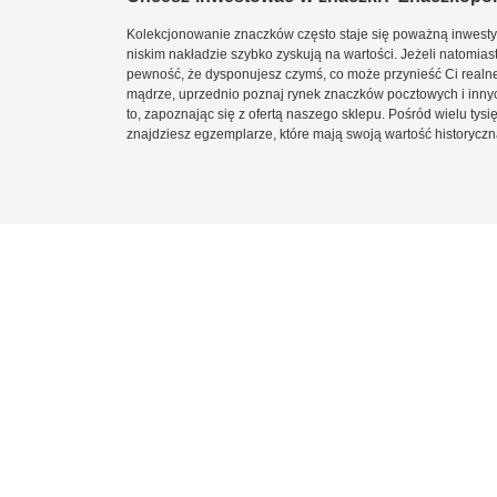
Kolekcjonowanie znaczków często staje się poważną inwestyc
niskim nakładzie szybko zyskują na wartości. Jeżeli natomias
pewność, że dysponujesz czymś, co może przynieść Ci realne
mądrze, uprzednio poznaj rynek znaczków pocztowych i innych
to, zapoznając się z ofertą naszego sklepu. Pośród wielu tys
znajdziesz egzemplarze, które mają swoją wartość historyczn