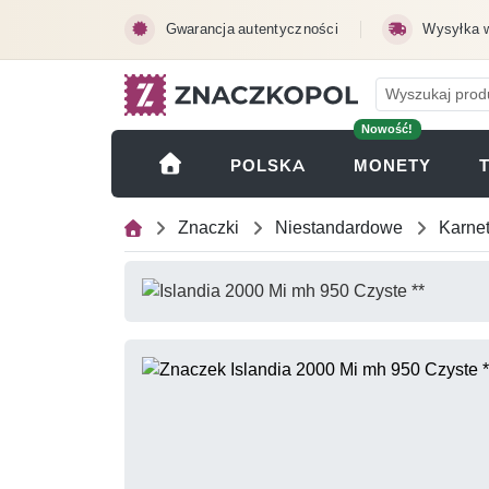
Przejdź do treści głównej
Gwarancja autentyczności
Wysyłka 
Nowość!
(OTWI
POLSKA
MONETY
Znaczki
Niestandardowe
Karne