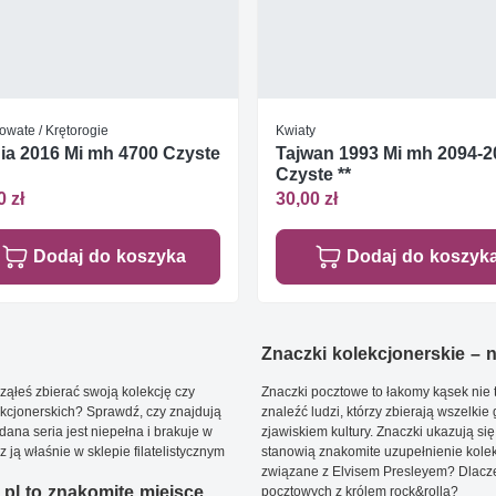
owate / Krętorogie
Kwiaty
ia 2016 Mi mh 4700 Czyste
Tajwan 1993 Mi mh 2094-2
Czyste **
0 zł
30,00 zł
Dodaj do koszyka
Dodaj do koszyk
Znaczki kolekcjonerskie – ni
ąłeś zbierać swoją kolekcję czy
Znaczki pocztowe to łakomy kąsek nie t
kcjonerskich? Sprawdź, czy znajdują
znaleźć ludzi, którzy zbierają wszelkie
dana seria jest niepełna i brakuje w
zjawiskiem kultury. Znaczki ukazują się
ją właśnie w sklepie filatelistycznym
stanowią znakomite uzupełnienie kolek
związane z Elvisem Presleyem? Dlacze
pl to znakomite miejsce
pocztowych z królem rock&rolla?