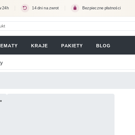
w 24h
14 dni na zwrot
Bezpieczne płatności
ERA SIĘ W NOWEJ KARCIE)
TEMATY
KRAJE
PAKIETY
BLOG
ty