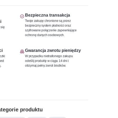
Bezpieczna transakcja
Twoje zakupy chronione są przez
i
bezpieczny system płatności oraz
 się
szyfrowane połączenie zapewniające
ochronę danych osobowych.
ci
Gwarancja zwrotu pieniędzy
czki
W przypadku nietrafionego zakupu
est
odeślij produkty w ciągu 14 dni i
.
otrzymaj pełny zwrot środków.
tegorie produktu