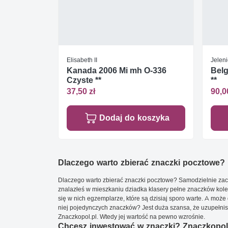
Elisabeth II
Jeleni
Kanada 2006 Mi mh O-336
Belg
Czyste **
**
37,50 zł
90,0
Dodaj do koszyka
Dlaczego warto zbierać znaczki pocztowe?
Dlaczego warto zbierać znaczki pocztowe? Samodzielnie zacz
znalazłeś w mieszkaniu dziadka klasery pełne znaczków kole
się w nich egzemplarze, które są dzisiaj sporo warte. A może 
niej pojedynczych znaczków? Jest duża szansa, że uzupełnisz 
Znaczkopol.pl. Wtedy jej wartość na pewno wzrośnie.
Chcesz inwestować w znaczki? Znaczkopol.