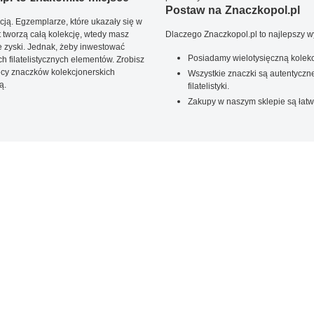
Postaw na Znaczkopol.pl
ją. Egzemplarze, które ukazały się w
t tworzą całą kolekcję, wtedy masz
Dlaczego Znaczkopol.pl to najlepszy 
 zyski. Jednak, żeby inwestować
Posiadamy wielotysięczną kolekc
 filatelistycznych elementów. Zrobisz
ięcy znaczków kolekcjonerskich
Wszystkie znaczki są autentyczne
ą.
filatelistyki.
Zakupy w naszym sklepie są łatw