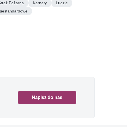
Straż Pożarna
Karnety
Ludzie
Niestandardowe
Napisz do nas