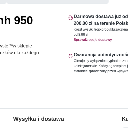
mh 950
Darmowa dostawa już od
200,00 zł na terenie Polsk
Koszt wysyłki tego produktu zaczyna
od 8,99 zł
Sprawdź opcje dostawy
ste **w sklepie
naczków dla każdego
Gwarancja autentycznoś
Oferujemy wyłącznie oryginalne zna
kolekcjonerskie. Każdy egzemplarz j
starannie sprawdzany przed wysyłką
Wysyłka i dostawa
Ka