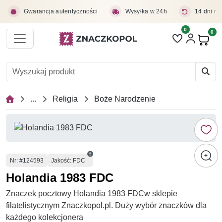
Przejdź do treści głównej
Gwarancja autentyczności
Wysyłka w 24h
14 dni na
0
Liczba pozycji 
0
Pro
...
Religia
Boże Narodzenie
Numer
Nr
: #124593
Jakość: FDC
Holandia 1983 FDC
Znaczek pocztowy Holandia 1983 FDCw sklepie
filatelistycznym Znaczkopol.pl. Duży wybór znaczków dla
każdego kolekcjonera