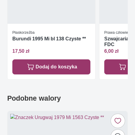
Płaskorzeźba
Prawa człowieka
Burundi 1995 Mi bl 138 Czyste **
Szwajcaria 1
FDC
17,50 zł
6,00 zł
Dodaj do koszyka
Do
Podobne walory