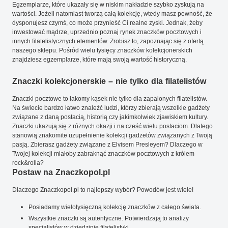
Egzemplarze, które ukazały się w niskim nakładzie szybko zyskują na
wartości. Jeżeli natomiast tworzą całą kolekcję, wtedy masz pewność, że
dysponujesz czymś, co może przynieść Ci realne zyski. Jednak, żeby
inwestować mądrze, uprzednio poznaj rynek znaczków pocztowych i
innych filatelistycznych elementów. Zrobisz to, zapoznając się z ofertą
naszego sklepu. Pośród wielu tysięcy znaczków kolekcjonerskich
znajdziesz egzemplarze, które mają swoją wartość historyczną.
Znaczki kolekcjonerskie – nie tylko dla filatelistów
Znaczki pocztowe to łakomy kąsek nie tylko dla zapalonych filatelistów.
Na świecie bardzo łatwo znaleźć ludzi, którzy zbierają wszelkie gadżety
związane z daną postacią, historią czy jakimkolwiek zjawiskiem kultury.
Znaczki ukazują się z różnych okazji i na cześć wielu postaciom. Dlatego
stanowią znakomite uzupełnienie kolekcji gadżetów związanych z Twoją
pasją. Zbierasz gadżety związane z Elvisem Presleyem? Dlaczego w
Twojej kolekcji miałoby zabraknąć znaczków pocztowych z królem
rock&rolla?
Postaw na Znaczkopol.pl
Dlaczego Znaczkopol.pl to najlepszy wybór? Powodów jest wiele!
Posiadamy wielotysięczną kolekcję znaczków z całego świata.
Wszystkie znaczki są autentyczne. Potwierdzają to analizy
specjalistów w dziedzinie filatelistyki.