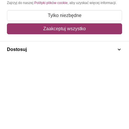
Moje konto
Zajrzyj do naszej
Polityki plików cookie
, aby uzyskać więcej informacji.
Moje zamówienia
Tylko niezbędne
Mój koszyk
Zaakceptuj wszystko
Adres dostawy
Dostosuj
Polecamy
Znaczki Konie
Znaczki Politycy
Znaczki Żaglowce
Znaczki Kwiaty
Znaczki Boże Narodzenie