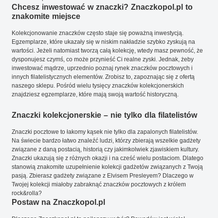
Chcesz inwestować w znaczki? Znaczkopol.pl to
znakomite miejsce
Kolekcjonowanie znaczków często staje się poważną inwestycją.
Egzemplarze, które ukazały się w niskim nakładzie szybko zyskują na
wartości. Jeżeli natomiast tworzą całą kolekcję, wtedy masz pewność, że
dysponujesz czymś, co może przynieść Ci realne zyski. Jednak, żeby
inwestować mądrze, uprzednio poznaj rynek znaczków pocztowych i
innych filatelistycznych elementów. Zrobisz to, zapoznając się z ofertą
naszego sklepu. Pośród wielu tysięcy znaczków kolekcjonerskich
znajdziesz egzemplarze, które mają swoją wartość historyczną.
Znaczki kolekcjonerskie – nie tylko dla filatelistów
Znaczki pocztowe to łakomy kąsek nie tylko dla zapalonych filatelistów.
Na świecie bardzo łatwo znaleźć ludzi, którzy zbierają wszelkie gadżety
związane z daną postacią, historią czy jakimkolwiek zjawiskiem kultury.
Znaczki ukazują się z różnych okazji i na cześć wielu postaciom. Dlatego
stanowią znakomite uzupełnienie kolekcji gadżetów związanych z Twoją
pasją. Zbierasz gadżety związane z Elvisem Presleyem? Dlaczego w
Twojej kolekcji miałoby zabraknąć znaczków pocztowych z królem
rock&rolla?
Postaw na Znaczkopol.pl