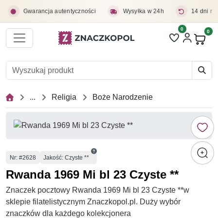
Przejdź do treści głównej
Gwarancja autentyczności
Wysyłka w 24h
14 dni na
0
Liczba pozycji 
0
Pro
...
Religia
Boże Narodzenie
Numer
Nr
: #2628
Jakość: Czyste **
Rwanda 1969 Mi bl 23 Czyste **
Znaczek pocztowy Rwanda 1969 Mi bl 23 Czyste **w
sklepie filatelistycznym Znaczkopol.pl. Duży wybór
znaczków dla każdego kolekcjonera