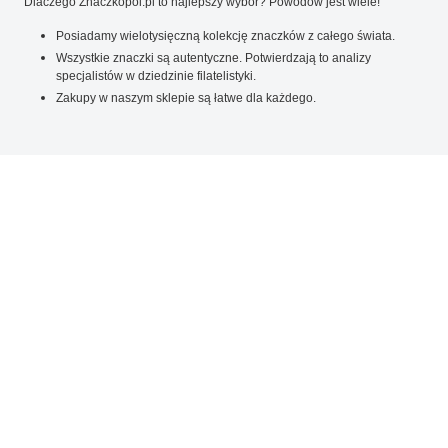
Dlaczego Znaczkopol.pl to najlepszy wybór? Powodów jest wiele!
Posiadamy wielotysięczną kolekcję znaczków z całego świata.
Wszystkie znaczki są autentyczne. Potwierdzają to analizy
specjalistów w dziedzinie filatelistyki.
Zakupy w naszym sklepie są łatwe dla każdego.