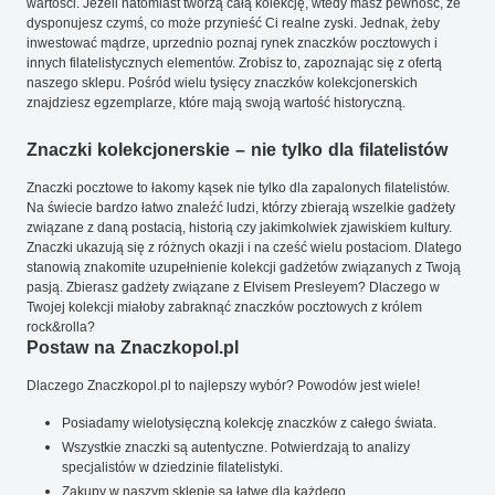
wartości. Jeżeli natomiast tworzą całą kolekcję, wtedy masz pewność, że
dysponujesz czymś, co może przynieść Ci realne zyski. Jednak, żeby
inwestować mądrze, uprzednio poznaj rynek znaczków pocztowych i
innych filatelistycznych elementów. Zrobisz to, zapoznając się z ofertą
naszego sklepu. Pośród wielu tysięcy znaczków kolekcjonerskich
znajdziesz egzemplarze, które mają swoją wartość historyczną.
Znaczki kolekcjonerskie – nie tylko dla filatelistów
Znaczki pocztowe to łakomy kąsek nie tylko dla zapalonych filatelistów.
Na świecie bardzo łatwo znaleźć ludzi, którzy zbierają wszelkie gadżety
związane z daną postacią, historią czy jakimkolwiek zjawiskiem kultury.
Znaczki ukazują się z różnych okazji i na cześć wielu postaciom. Dlatego
stanowią znakomite uzupełnienie kolekcji gadżetów związanych z Twoją
pasją. Zbierasz gadżety związane z Elvisem Presleyem? Dlaczego w
Twojej kolekcji miałoby zabraknąć znaczków pocztowych z królem
rock&rolla?
Postaw na Znaczkopol.pl
Dlaczego Znaczkopol.pl to najlepszy wybór? Powodów jest wiele!
Posiadamy wielotysięczną kolekcję znaczków z całego świata.
Wszystkie znaczki są autentyczne. Potwierdzają to analizy
specjalistów w dziedzinie filatelistyki.
Zakupy w naszym sklepie są łatwe dla każdego.