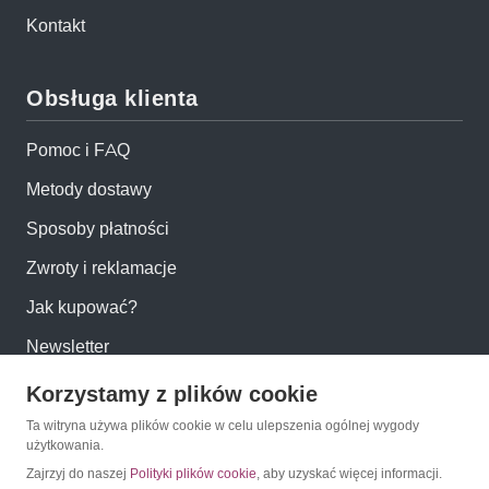
Kontakt
Obsługa klienta
Pomoc i FAQ
Metody dostawy
Sposoby płatności
Zwroty i reklamacje
Jak kupować?
Newsletter
Korzystamy z plików cookie
Konto
Ta witryna używa plików cookie w celu ulepszenia ogólnej wygody
użytkowania.
Moje konto
Zajrzyj do naszej
Polityki plików cookie
, aby uzyskać więcej informacji.