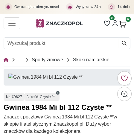
Przejdź do treści głównej
Gwarancja autentyczności
Wysyłka w 24h
14 dni na
0
Liczba pozycji 
0
Pro
...
Sporty zimowe
Skoki narciarskie
Numer
Nr
: #9627
Jakość: Czyste **
Gwinea 1984 Mi bl 112 Czyste **
Znaczek pocztowy Gwinea 1984 Mi bl 112 Czyste **w
sklepie filatelistycznym Znaczkopol.pl. Duży wybór
znaczków dla każdego kolekcjonera