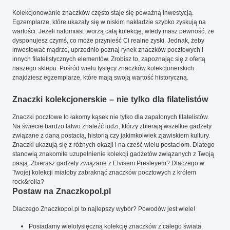
Kolekcjonowanie znaczków często staje się poważną inwestycją.
Egzemplarze, które ukazały się w niskim nakładzie szybko zyskują na
wartości. Jeżeli natomiast tworzą całą kolekcję, wtedy masz pewność, że
dysponujesz czymś, co może przynieść Ci realne zyski. Jednak, żeby
inwestować mądrze, uprzednio poznaj rynek znaczków pocztowych i
innych filatelistycznych elementów. Zrobisz to, zapoznając się z ofertą
naszego sklepu. Pośród wielu tysięcy znaczków kolekcjonerskich
znajdziesz egzemplarze, które mają swoją wartość historyczną.
Znaczki kolekcjonerskie – nie tylko dla filatelistów
Znaczki pocztowe to łakomy kąsek nie tylko dla zapalonych filatelistów.
Na świecie bardzo łatwo znaleźć ludzi, którzy zbierają wszelkie gadżety
związane z daną postacią, historią czy jakimkolwiek zjawiskiem kultury.
Znaczki ukazują się z różnych okazji i na cześć wielu postaciom. Dlatego
stanowią znakomite uzupełnienie kolekcji gadżetów związanych z Twoją
pasją. Zbierasz gadżety związane z Elvisem Presleyem? Dlaczego w
Twojej kolekcji miałoby zabraknąć znaczków pocztowych z królem
rock&rolla?
Postaw na Znaczkopol.pl
Dlaczego Znaczkopol.pl to najlepszy wybór? Powodów jest wiele!
Posiadamy wielotysięczną kolekcję znaczków z całego świata.