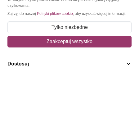
użytkowania.
Moje konto
Zajrzyj do naszej
Polityki plików cookie
, aby uzyskać więcej informacji.
Moje zamówienia
Tylko niezbędne
Mój koszyk
Zaakceptuj wszystko
Adres dostawy
Polecamy
Dostosuj
Znaczki Konie
Znaczki Politycy
Znaczki Żaglowce
Znaczki Kolarstwo
Znaczki Boże Narodzenie