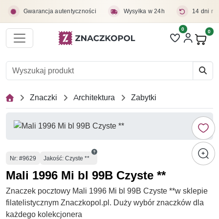
Przejdź do treści głównej
Gwarancja autentyczności
Wysyłka w 24h
14 dni na
0
Liczba pozycji 
0
Pro
Znaczki
Architektura
Zabytki
Numer
Nr
: #9629
Jakość: Czyste **
Mali 1996 Mi bl 99B Czyste **
Znaczek pocztowy Mali 1996 Mi bl 99B Czyste **w sklepie
filatelistycznym Znaczkopol.pl. Duży wybór znaczków dla
każdego kolekcjonera