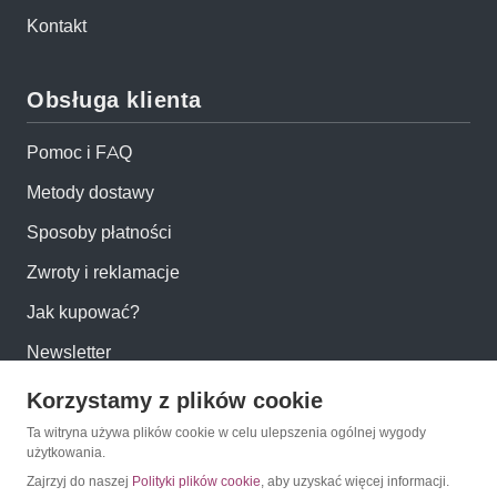
Kontakt
Obsługa klienta
Pomoc i FAQ
Metody dostawy
Sposoby płatności
Zwroty i reklamacje
Jak kupować?
Newsletter
Korzystamy z plików cookie
Konto
Ta witryna używa plików cookie w celu ulepszenia ogólnej wygody
użytkowania.
Moje konto
Zajrzyj do naszej
Polityki plików cookie
, aby uzyskać więcej informacji.