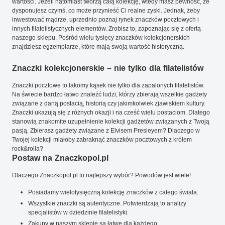
wartości. Jeżeli natomiast tworzą całą kolekcję, wtedy masz pewność, że
dysponujesz czymś, co może przynieść Ci realne zyski. Jednak, żeby
inwestować mądrze, uprzednio poznaj rynek znaczków pocztowych i
innych filatelistycznych elementów. Zrobisz to, zapoznając się z ofertą
naszego sklepu. Pośród wielu tysięcy znaczków kolekcjonerskich
znajdziesz egzemplarze, które mają swoją wartość historyczną.
Znaczki kolekcjonerskie – nie tylko dla filatelistów
Znaczki pocztowe to łakomy kąsek nie tylko dla zapalonych filatelistów.
Na świecie bardzo łatwo znaleźć ludzi, którzy zbierają wszelkie gadżety
związane z daną postacią, historią czy jakimkolwiek zjawiskiem kultury.
Znaczki ukazują się z różnych okazji i na cześć wielu postaciom. Dlatego
stanowią znakomite uzupełnienie kolekcji gadżetów związanych z Twoją
pasją. Zbierasz gadżety związane z Elvisem Presleyem? Dlaczego w
Twojej kolekcji miałoby zabraknąć znaczków pocztowych z królem
rock&rolla?
Postaw na Znaczkopol.pl
Dlaczego Znaczkopol.pl to najlepszy wybór? Powodów jest wiele!
Posiadamy wielotysięczną kolekcję znaczków z całego świata.
Wszystkie znaczki są autentyczne. Potwierdzają to analizy
specjalistów w dziedzinie filatelistyki.
Zakupy w naszym sklepie są łatwe dla każdego.