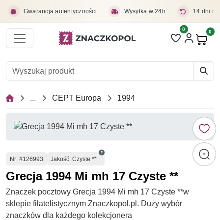
Przejdź do treści głównej
Gwarancja autentyczności
Wysyłka w 24h
14 dni na
0
Liczba pozycji 
0
Pro
...
CEPT Europa
1994
Numer
Nr
: #126993
Jakość: Czyste **
Grecja 1994 Mi mh 17 Czyste **
Znaczek pocztowy Grecja 1994 Mi mh 17 Czyste **w
sklepie filatelistycznym Znaczkopol.pl. Duży wybór
znaczków dla każdego kolekcjonera