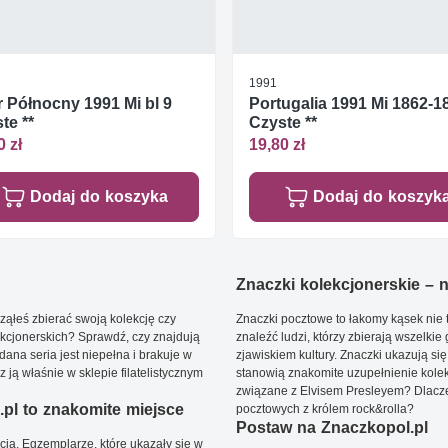
1991
 Północny 1991 Mi bl 9
Portugalia 1991 Mi 1862-1
te **
Czyste **
0 zł
19,80 zł
Dodaj do koszyka
Dodaj do koszyk
Znaczki kolekcjonerskie – ni
ąłeś zbierać swoją kolekcję czy
Znaczki pocztowe to łakomy kąsek nie t
kcjonerskich? Sprawdź, czy znajdują
znaleźć ludzi, którzy zbierają wszelkie
dana seria jest niepełna i brakuje w
zjawiskiem kultury. Znaczki ukazują się
ją właśnie w sklepie filatelistycznym
stanowią znakomite uzupełnienie kolek
związane z Elvisem Presleyem? Dlacze
pl to znakomite miejsce
pocztowych z królem rock&rolla?
Postaw na Znaczkopol.pl
ją. Egzemplarze, które ukazały się w