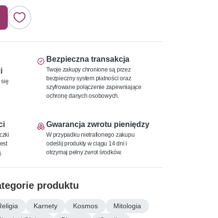
Bezpieczna transakcja
Twoje zakupy chronione są przez
i
bezpieczny system płatności oraz
 się
szyfrowane połączenie zapewniające
ochronę danych osobowych.
ci
Gwarancja zwrotu pieniędzy
czki
W przypadku nietrafionego zakupu
est
odeślij produkty w ciągu 14 dni i
.
otrzymaj pełny zwrot środków.
tegorie produktu
Religia
Karnety
Kosmos
Mitologia