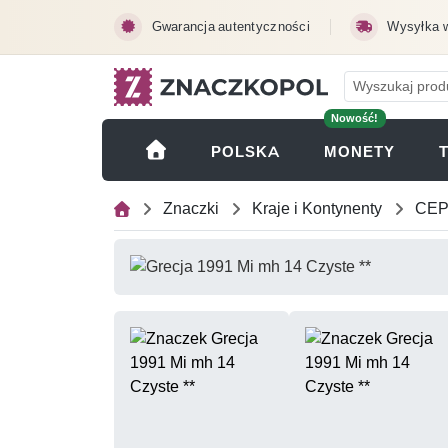
Przejdź do treści głównej
Gwarancja autentyczności
Wysyłka 
Nowość!
(OTWI
POLSKA
MONETY
Znaczki
Kraje i Kontynenty
CEP