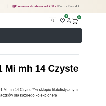
Darmowa dostawa od 200 zł
Pomoc
Kontakt
0
Liczba pozycji na liście ulubionyc
0
Produkty w koszyku:
1 Mi mh 14 Czyste
 Mi mh 14 Czyste **w sklepie filatelistycznym
naczków dla każdego kolekcjonera