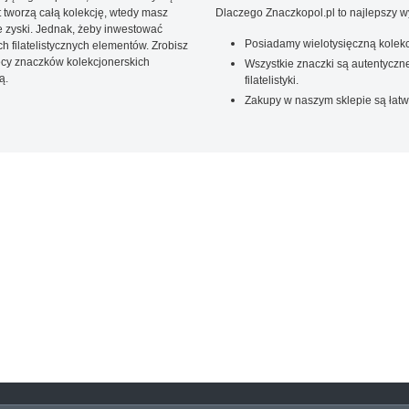
t tworzą całą kolekcję, wtedy masz
Dlaczego Znaczkopol.pl to najlepszy 
 zyski. Jednak, żeby inwestować
Posiadamy wielotysięczną kolekc
 filatelistycznych elementów. Zrobisz
ięcy znaczków kolekcjonerskich
Wszystkie znaczki są autentyczne
ą.
filatelistyki.
Zakupy w naszym sklepie są łatw