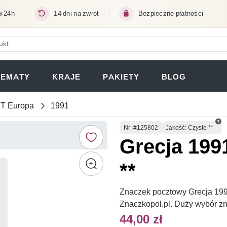
w 24h
14 dni na zwrot
Bezpieczne płatności
ERA SIĘ W NOWEJ KARCIE)
TEMATY
KRAJE
PAKIETY
BLOG
T Europa
1991
Numer
Nr
: #125802
Jakość: Czyste **
Grecja 199
**
Znaczek pocztowy Grecja 1991
Znaczkopol.pl. Duży wybór z
44,00 zł