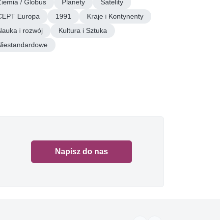
Ziemia / Globus
Planety
Satelity
CEPT Europa
1991
Kraje i Kontynenty
Nauka i rozwój
Kultura i Sztuka
Niestandardowe
Napisz do nas