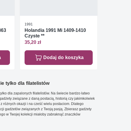
1991
863
Holandia 1991 Mi 1409-1410
Czyste **
35,20 zł
a
Dodaj do koszyka
e tylko dla filatelistów
ylko dla zapalonych filatelistów. Na świecie bardzo łatwo
 gadżety związane z daną postacią, historią czy jakimkolwiek
 z różnych okazji i na cześć wielu postaciom. Dlatego
cji gadżetów związanych z Twoją pasją. Zbierasz gadżety
go w Twojej kolekcji miałoby zabraknąć znaczków