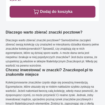
Dodaj do koszyka
Dlaczego warto zbierać znaczki pocztowe?
Dlaczego warto zbierać znaczki pocztowe? Samodzielnie zacząłeś
zbierać swoją kolekcję czy znalazłeś w mieszkaniu dziadka klasery pełne
znaczków kolekcjonerskich? Sprawdź, czy znajdują się w nich
egzemplarze, które są dzisiaj sporo warte. A może dana seria jest
niepełna i brakuje w niej pojedynczych znaczków? Jest duża szansa, że
uzupełnisz ją właśnie w sklepie filatelistycznym Znaczkopol.pl. Wtedy jej
wartość na pewno wzrośnie.
Chcesz inwestować w znaczki? Znaczkopol.pl to
znakomite miejsce
Kolekcjonowanie znaczków często staje się poważną inwestycją.
Egzemplarze, które ukazały się w niskim nakładzie szybko zyskują na
wartości. Jeżeli natomiast tworzą całą kolekcję, wtedy masz pewność, że
dysponujesz czymś, co może przynieść Ci realne zyski. Jednak, żeby
inwestować mądrze, uprzednio poznaj rynek znaczków pocztowych i
innych filatelistycznych elementów. Zrobisz to, zapoznając się z ofertą