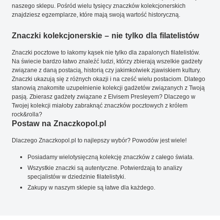
naszego sklepu. Pośród wielu tysięcy znaczków kolekcjonerskich
znajdziesz egzemplarze, które mają swoją wartość historyczną.
Znaczki kolekcjonerskie – nie tylko dla filatelistów
Znaczki pocztowe to łakomy kąsek nie tylko dla zapalonych filatelistów.
Na świecie bardzo łatwo znaleźć ludzi, którzy zbierają wszelkie gadżety
związane z daną postacią, historią czy jakimkolwiek zjawiskiem kultury.
Znaczki ukazują się z różnych okazji i na cześć wielu postaciom. Dlatego
stanowią znakomite uzupełnienie kolekcji gadżetów związanych z Twoją
pasją. Zbierasz gadżety związane z Elvisem Presleyem? Dlaczego w
Twojej kolekcji miałoby zabraknąć znaczków pocztowych z królem
rock&rolla?
Postaw na Znaczkopol.pl
Dlaczego Znaczkopol.pl to najlepszy wybór? Powodów jest wiele!
Posiadamy wielotysięczną kolekcję znaczków z całego świata.
Wszystkie znaczki są autentyczne. Potwierdzają to analizy
specjalistów w dziedzinie filatelistyki.
Zakupy w naszym sklepie są łatwe dla każdego.