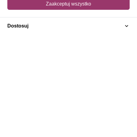
Mój koszyk
Zaakceptuj wszystko
Adres dostawy
Dostosuj
Polecamy
Znaczki Konie
Znaczki Politycy
Znaczki Żaglowce
Znaczki Kolarstwo
Znaczki Boże Narodzenie
Regulamin
Prywatność
Bezpieczeństwo
2026 © SlimAD All Rights Reserved.