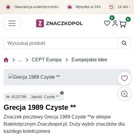
Przejdź do treści głównej
Gwarancja autentyczności
Wysyłka w 24h
14 dni na
0
Liczba pozycji 
0
Pro
...
CEPT Europa
Europejskie Idee
Numer
Nr
: #125796
Jakość: Czyste **
Grecja 1989 Czyste **
Znaczek pocztowy Grecja 1989 Czyste **w sklepie
filatelistycznym Znaczkopol.pl. Duży wybór znaczków dla
każdego kolekcjonera