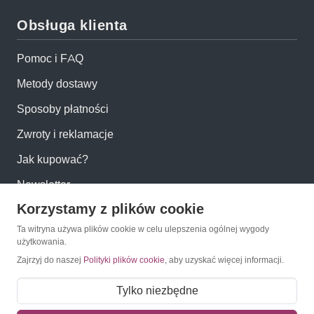
Obsługa klienta
Pomoc i FAQ
Metody dostawy
Sposoby płatności
Zwroty i reklamacje
Jak kupować?
Newsletter
Korzystamy z plików cookie
Konto
Ta witryna używa plików cookie w celu ulepszenia ogólnej wygody
użytkowania.
Zajrzyj do naszej
Polityki plików cookie
, aby uzyskać więcej informacji.
Moje konto
Moje zamówienia
Tylko niezbędne