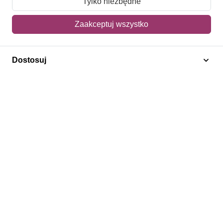
Tylko niezbędne
Mój koszyk
Zaakceptuj wszystko
Adres dostawy
Dostosuj
Polecamy
Znaczki Konie
Znaczki Politycy
Znaczki Żaglowce
Znaczki Kolarstwo
Znaczki Boże Narodzenie
Regulamin
Prywatność
Bezpieczeństwo