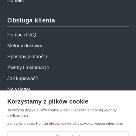
Kontakt
Obsługa klienta
Pomoc i FAQ
Metody dostawy
Sposoby płatności
Zwroty i reklamacje
Jak kupować?
Newsletter
Korzystamy z plików cookie
Konto
Ta witryna używa plików cookie w celu ulepszenia ogólnej wygody
użytkowania.
Moje konto
Zajrzyj do naszej
Polityki plików cookie
, aby uzyskać więcej informacji.
Moje zamówienia