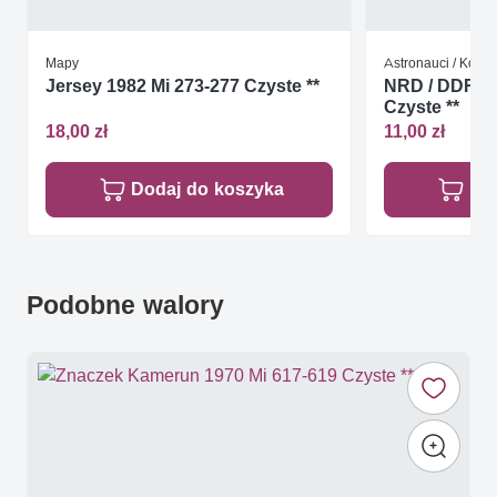
Mapy
Astronauci / Kosm
Jersey 1982 Mi 273-277 Czyste **
NRD / DDR 19
Czyste **
18,00 zł
11,00 zł
Dodaj do koszyka
Do
Podobne walory