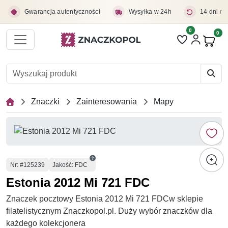
Przejdź do treści głównej
Gwarancja autentyczności
Wysyłka w 24h
14 dni na
0
Liczba pozycji 
0
Pro
Znaczki
Zainteresowania
Mapy
Numer
Nr
: #125239
Jakość: FDC
Estonia 2012 Mi 721 FDC
Znaczek pocztowy Estonia 2012 Mi 721 FDCw sklepie
filatelistycznym Znaczkopol.pl. Duży wybór znaczków dla
każdego kolekcjonera