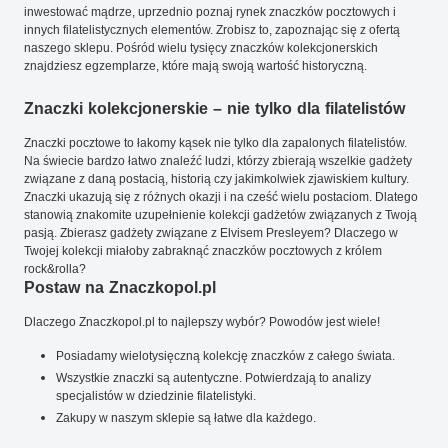
inwestować mądrze, uprzednio poznaj rynek znaczków pocztowych i
innych filatelistycznych elementów. Zrobisz to, zapoznając się z ofertą
naszego sklepu. Pośród wielu tysięcy znaczków kolekcjonerskich
znajdziesz egzemplarze, które mają swoją wartość historyczną.
Znaczki kolekcjonerskie – nie tylko dla filatelistów
Znaczki pocztowe to łakomy kąsek nie tylko dla zapalonych filatelistów.
Na świecie bardzo łatwo znaleźć ludzi, którzy zbierają wszelkie gadżety
związane z daną postacią, historią czy jakimkolwiek zjawiskiem kultury.
Znaczki ukazują się z różnych okazji i na cześć wielu postaciom. Dlatego
stanowią znakomite uzupełnienie kolekcji gadżetów związanych z Twoją
pasją. Zbierasz gadżety związane z Elvisem Presleyem? Dlaczego w
Twojej kolekcji miałoby zabraknąć znaczków pocztowych z królem
rock&rolla?
Postaw na Znaczkopol.pl
Dlaczego Znaczkopol.pl to najlepszy wybór? Powodów jest wiele!
Posiadamy wielotysięczną kolekcję znaczków z całego świata.
Wszystkie znaczki są autentyczne. Potwierdzają to analizy
specjalistów w dziedzinie filatelistyki.
Zakupy w naszym sklepie są łatwe dla każdego.