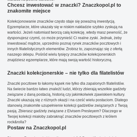
Chcesz inwestować w znaczki? Znaczkopol.pl to
znakomite miejsce
Kolekcjonowanie znaczków często staje się poważną inwestycją.
Egzemplarze, które ukazały się w niskim nakładzie szybko zyskują na
wartości. Jeżeli natomiast tworzą całą kolekcję, wtedy masz pewność, że
dysponujesz czymś, co może przynieść Ci realne zyski. Jednak, żeby
inwestować mądrze, uprzednio poznaj rynek znaczków pocztowych i
innych filatelistycznych elementów. Zrobisz to, zapoznając się z ofertą
naszego sklepu. Pośród wielu tysięcy znaczków kolekcjonerskich
znajdziesz egzemplarze, które mają swoją wartość historyczną.
Znaczki kolekcjonerskie – nie tylko dla filatelistów
Znaczki pocztowe to łakomy kąsek nie tylko dla zapalonych filatelistów.
Na świecie bardzo łatwo znaleźć ludzi, którzy zbierają wszelkie gadżety
związane z daną postacią, historią czy jakimkolwiek zjawiskiem kultury.
Znaczki ukazują się z różnych okazji i na cześć wielu postaciom. Dlatego
stanowią znakomite uzupełnienie kolekcji gadżetów związanych z Twoją
pasją. Zbierasz gadżety związane z Elvisem Presleyem? Dlaczego w
Twojej kolekcji miałoby zabraknąć znaczków pocztowych z królem
rock&rolla?
Postaw na Znaczkopol.pl