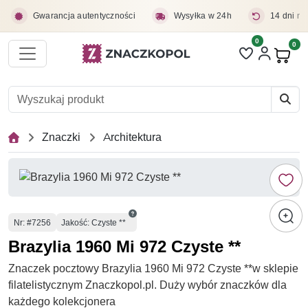
Przejdź do treści głównej
Gwarancja autentyczności
Wysyłka w 24h
14 dni na
0
Liczba pozycji 
0
Pro
Znaczki
Architektura
Numer
Nr
: #7256
Jakość: Czyste **
Brazylia 1960 Mi 972 Czyste **
Znaczek pocztowy Brazylia 1960 Mi 972 Czyste **w sklepie
filatelistycznym Znaczkopol.pl. Duży wybór znaczków dla
każdego kolekcjonera