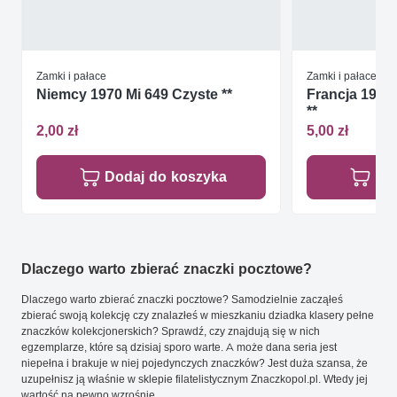
Zamki i pałace
Zamki i pałace
Niemcy 1970 Mi 649 Czyste **
Francja 1980
**
2,00 zł
5,00 zł
Dodaj do koszyka
Do
Dlaczego warto zbierać znaczki pocztowe?
Dlaczego warto zbierać znaczki pocztowe? Samodzielnie zacząłeś
zbierać swoją kolekcję czy znalazłeś w mieszkaniu dziadka klasery pełne
znaczków kolekcjonerskich? Sprawdź, czy znajdują się w nich
egzemplarze, które są dzisiaj sporo warte. A może dana seria jest
niepełna i brakuje w niej pojedynczych znaczków? Jest duża szansa, że
uzupełnisz ją właśnie w sklepie filatelistycznym Znaczkopol.pl. Wtedy jej
wartość na pewno wzrośnie.