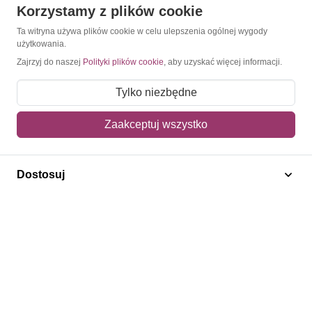
Korzystamy z plików cookie
O Znaczkopol.pl
Ta witryna używa plików cookie w celu ulepszenia ogólnej wygody
użytkowania.
O nas
Zajrzyj do naszej
Polityki plików cookie
, aby uzyskać więcej informacji.
Blog
Tylko niezbędne
Regulamin
Zaakceptuj wszystko
Polityka prywatności
Mapa strony
Dostosuj
Kontakt
Obsługa klienta
Pomoc i FAQ
Metody dostawy