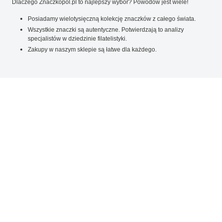
Dlaczego Znaczkopol.pl to najlepszy wybór? Powodów jest wiele!
Posiadamy wielotysięczną kolekcję znaczków z całego świata.
Wszystkie znaczki są autentyczne. Potwierdzają to analizy
specjalistów w dziedzinie filatelistyki.
Zakupy w naszym sklepie są łatwe dla każdego.