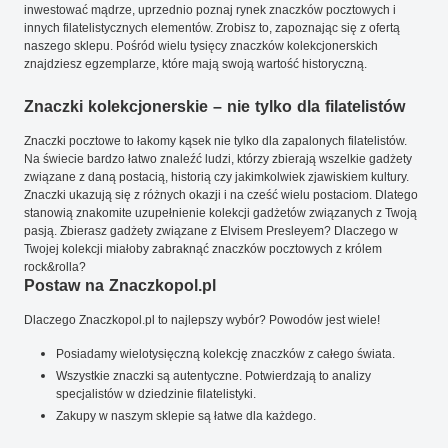
inwestować mądrze, uprzednio poznaj rynek znaczków pocztowych i
innych filatelistycznych elementów. Zrobisz to, zapoznając się z ofertą
naszego sklepu. Pośród wielu tysięcy znaczków kolekcjonerskich
znajdziesz egzemplarze, które mają swoją wartość historyczną.
Znaczki kolekcjonerskie – nie tylko dla filatelistów
Znaczki pocztowe to łakomy kąsek nie tylko dla zapalonych filatelistów.
Na świecie bardzo łatwo znaleźć ludzi, którzy zbierają wszelkie gadżety
związane z daną postacią, historią czy jakimkolwiek zjawiskiem kultury.
Znaczki ukazują się z różnych okazji i na cześć wielu postaciom. Dlatego
stanowią znakomite uzupełnienie kolekcji gadżetów związanych z Twoją
pasją. Zbierasz gadżety związane z Elvisem Presleyem? Dlaczego w
Twojej kolekcji miałoby zabraknąć znaczków pocztowych z królem
rock&rolla?
Postaw na Znaczkopol.pl
Dlaczego Znaczkopol.pl to najlepszy wybór? Powodów jest wiele!
Posiadamy wielotysięczną kolekcję znaczków z całego świata.
Wszystkie znaczki są autentyczne. Potwierdzają to analizy
specjalistów w dziedzinie filatelistyki.
Zakupy w naszym sklepie są łatwe dla każdego.