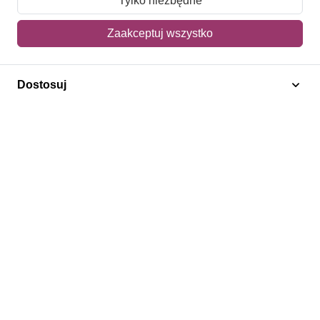
Tylko niezbędne
Mój koszyk
Zaakceptuj wszystko
Adres dostawy
Dostosuj
Polecamy
Znaczki Konie
Znaczki Politycy
Znaczki Żaglowce
Znaczki Kwiaty
Znaczki Herby / Heraldyka / Symbole
Regulamin
Prywatność
Bezpieczeństwo