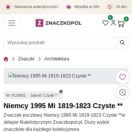
Przejdź do treści głównej
Gwarancja autentyczności
Wysyłka w 24h
14 dni na
0
Liczba pozycji 
0
Pro
Znaczki
Architektura
Numer
Nr
: #123931
Jakość: Czyste **
Niemcy 1995 Mi 1819-1823 Czyste **
Znaczek pocztowy Niemcy 1995 Mi 1819-1823 Czyste **w
sklepie filatelistycznym Znaczkopol.pl. Duży wybór
znaczków dla każdego kolekcjonera