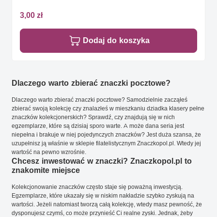
3,00 zł
Dodaj do koszyka
Dlaczego warto zbierać znaczki pocztowe?
Dlaczego warto zbierać znaczki pocztowe? Samodzielnie zacząłeś
zbierać swoją kolekcję czy znalazłeś w mieszkaniu dziadka klasery pełne
znaczków kolekcjonerskich? Sprawdź, czy znajdują się w nich
egzemplarze, które są dzisiaj sporo warte. A może dana seria jest
niepełna i brakuje w niej pojedynczych znaczków? Jest duża szansa, że
uzupełnisz ją właśnie w sklepie filatelistycznym Znaczkopol.pl. Wtedy jej
wartość na pewno wzrośnie.
Chcesz inwestować w znaczki? Znaczkopol.pl to
znakomite miejsce
Kolekcjonowanie znaczków często staje się poważną inwestycją.
Egzemplarze, które ukazały się w niskim nakładzie szybko zyskują na
wartości. Jeżeli natomiast tworzą całą kolekcję, wtedy masz pewność, że
dysponujesz czymś, co może przynieść Ci realne zyski. Jednak, żeby