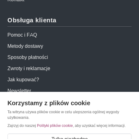
Obsługa klienta
Pomoc i FAQ
Metody dostawy
Sposoby płatności
Zwroty i reklamacje
Jak kupować?
Newsletter
Korzystamy z plików cookie
Konto
Ta witryna używa plików cookie w celu ulepszenia ogólnej wygody
użytkowania.
Moje konto
Zajrzyj do naszej
Polityki plików cookie
, aby uzyskać więcej informacji.
Moje zamówienia