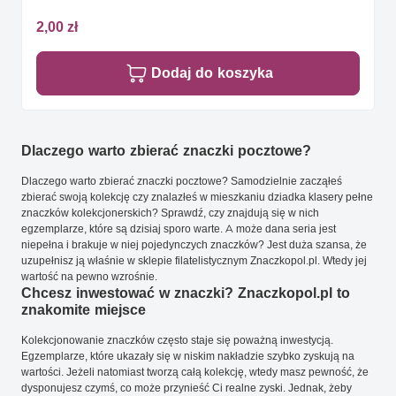
2,00 zł
Dodaj do koszyka
Dlaczego warto zbierać znaczki pocztowe?
Dlaczego warto zbierać znaczki pocztowe? Samodzielnie zacząłeś
zbierać swoją kolekcję czy znalazłeś w mieszkaniu dziadka klasery pełne
znaczków kolekcjonerskich? Sprawdź, czy znajdują się w nich
egzemplarze, które są dzisiaj sporo warte. A może dana seria jest
niepełna i brakuje w niej pojedynczych znaczków? Jest duża szansa, że
uzupełnisz ją właśnie w sklepie filatelistycznym Znaczkopol.pl. Wtedy jej
wartość na pewno wzrośnie.
Chcesz inwestować w znaczki? Znaczkopol.pl to
znakomite miejsce
Kolekcjonowanie znaczków często staje się poważną inwestycją.
Egzemplarze, które ukazały się w niskim nakładzie szybko zyskują na
wartości. Jeżeli natomiast tworzą całą kolekcję, wtedy masz pewność, że
dysponujesz czymś, co może przynieść Ci realne zyski. Jednak, żeby