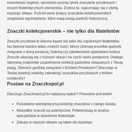
inwestować mądrze, uprzednio poznaj rynek znaczków pocztowych i
innych filatelistycznych elementów. Zrobisz to, zapoznając się z ofertą
naszego sklepu. Pośród wielu tysięcy znaczków kolekcjonerskich
znajdziesz egzemplarze, które mają swoją wartość historyczną.
Znaczki kolekcjonerskie – nie tylko dla filatelistów
Znaczki pocztowe to łakomy kąsek nie tylko dla zapalonych filatelistów.
Na świecie bardzo łatwo znaleźć ludzi, którzy zbierają wszelkie gadżety
związane z daną postacią, historią czy jakimkolwiek zjawiskiem kultury.
Znaczki ukazują się z różnych okazji i na cześć wielu postaciom. Dlatego
stanowią znakomite uzupełnienie kolekcji gadżetów związanych z Twoją
pasją. Zbierasz gadżety związane z Elvisem Presleyem? Dlaczego w
Twojej kolekcji miałoby zabraknąć znaczków pocztowych z królem
rock&rolla?
Postaw na Znaczkopol.pl
Dlaczego Znaczkopol.pl to najlepszy wybór? Powodów jest wiele!
Posiadamy wielotysięczną kolekcję znaczków z całego świata.
Wszystkie znaczki są autentyczne. Potwierdzają to analizy
specjalistów w dziedzinie filatelistyki.
Zakupy w naszym sklepie są łatwe dla każdego.