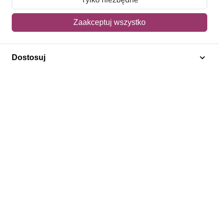
Mój koszyk
Zaakceptuj wszystko
Adres dostawy
Dostosuj
Polecamy
Znaczki Konie
Znaczki Politycy
Znaczki Żaglowce
Znaczki Kwiaty
Znaczki Boże Narodzenie
Regulamin
Prywatność
Bezpieczeństwo