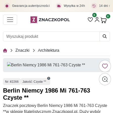
Przejdź do treści głównej
Gwarancja autentyczności
Wysyłka w 24h
14 dni na
0
Liczba pozycji 
0
Pro
Znaczki
Architektura
Numer
Nr
: #2266
Jakość: Czyste **
Berlin Niemcy 1986 Mi 761-763
Czyste **
Znaczek pocztowy Berlin Niemcy 1986 Mi 761-763 Czyste
**w sklepie filatelistycznym Znaczkopol.pl. Duży wybór