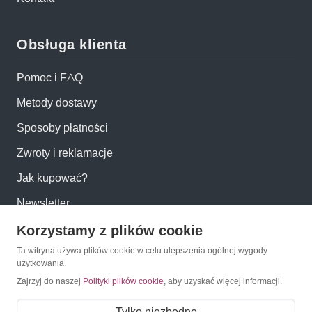
Obsługa klienta
Pomoc i FAQ
Metody dostawy
Sposoby płatności
Zwroty i reklamacje
Jak kupować?
Newsletter
Korzystamy z plików cookie
Konto
Ta witryna używa plików cookie w celu ulepszenia ogólnej wygody
użytkowania.
Zajrzyj do naszej
Polityki plików cookie
, aby uzyskać więcej informacji.
Moje konto
Moje zamówienia
Tylko niezbędne