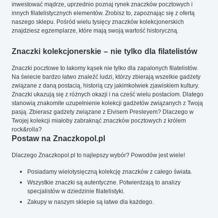
inwestować mądrze, uprzednio poznaj rynek znaczków pocztowych i
innych filatelistycznych elementów. Zrobisz to, zapoznając się z ofertą
naszego sklepu. Pośród wielu tysięcy znaczków kolekcjonerskich
znajdziesz egzemplarze, które mają swoją wartość historyczną.
Znaczki kolekcjonerskie – nie tylko dla filatelistów
Znaczki pocztowe to łakomy kąsek nie tylko dla zapalonych filatelistów.
Na świecie bardzo łatwo znaleźć ludzi, którzy zbierają wszelkie gadżety
związane z daną postacią, historią czy jakimkolwiek zjawiskiem kultury.
Znaczki ukazują się z różnych okazji i na cześć wielu postaciom. Dlatego
stanowią znakomite uzupełnienie kolekcji gadżetów związanych z Twoją
pasją. Zbierasz gadżety związane z Elvisem Presleyem? Dlaczego w
Twojej kolekcji miałoby zabraknąć znaczków pocztowych z królem
rock&rolla?
Postaw na Znaczkopol.pl
Dlaczego Znaczkopol.pl to najlepszy wybór? Powodów jest wiele!
Posiadamy wielotysięczną kolekcję znaczków z całego świata.
Wszystkie znaczki są autentyczne. Potwierdzają to analizy
specjalistów w dziedzinie filatelistyki.
Zakupy w naszym sklepie są łatwe dla każdego.