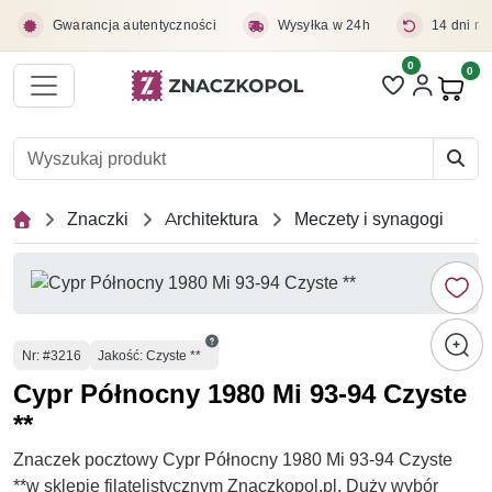
Przejdź do treści głównej
Gwarancja autentyczności
Wysyłka w 24h
14 dni na
0
Liczba pozycji 
0
Pro
Znaczki
Architektura
Meczety i synagogi
Numer
Nr
: #3216
Jakość: Czyste **
Cypr Północny 1980 Mi 93-94 Czyste
**
Znaczek pocztowy Cypr Północny 1980 Mi 93-94 Czyste
**w sklepie filatelistycznym Znaczkopol.pl. Duży wybór