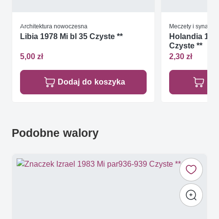
Architektura nowoczesna
Meczety i synagog
Libia 1978 Mi bl 35 Czyste **
Holandia 197
Czyste **
5,00 zł
2,30 zł
Dodaj do koszyka
Do
Podobne walory