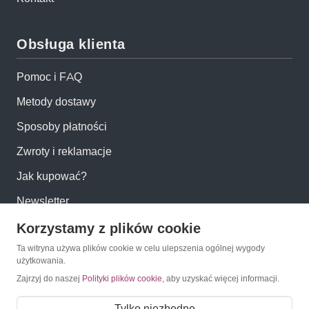
Obsługa klienta
Pomoc i FAQ
Metody dostawy
Sposoby płatności
Zwroty i reklamacje
Jak kupować?
Newsletter
Korzystamy z plików cookie
Konto
Ta witryna używa plików cookie w celu ulepszenia ogólnej wygody
użytkowania.
Zajrzyj do naszej
Polityki plików cookie
, aby uzyskać więcej informacji.
Moje konto
Moje zamówienia
Tylko niezbędne