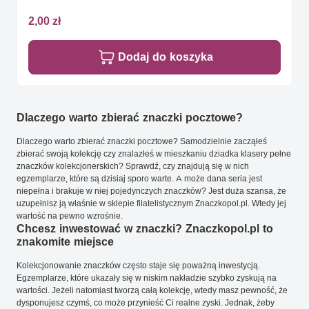
2,00 zł
Dodaj do koszyka
Dlaczego warto zbierać znaczki pocztowe?
Dlaczego warto zbierać znaczki pocztowe? Samodzielnie zacząłeś
zbierać swoją kolekcję czy znalazłeś w mieszkaniu dziadka klasery pełne
znaczków kolekcjonerskich? Sprawdź, czy znajdują się w nich
egzemplarze, które są dzisiaj sporo warte. A może dana seria jest
niepełna i brakuje w niej pojedynczych znaczków? Jest duża szansa, że
uzupełnisz ją właśnie w sklepie filatelistycznym Znaczkopol.pl. Wtedy jej
wartość na pewno wzrośnie.
Chcesz inwestować w znaczki? Znaczkopol.pl to
znakomite miejsce
Kolekcjonowanie znaczków często staje się poważną inwestycją.
Egzemplarze, które ukazały się w niskim nakładzie szybko zyskują na
wartości. Jeżeli natomiast tworzą całą kolekcję, wtedy masz pewność, że
dysponujesz czymś, co może przynieść Ci realne zyski. Jednak, żeby