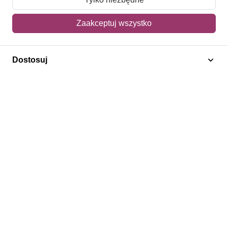
Mój koszyk
Zaakceptuj wszystko
Adres dostawy
Dostosuj
Polecamy
Znaczki Konie
Znaczki Politycy
Znaczki Żaglowce
Znaczki Kwiaty
Znaczki Herby / Heraldyka / Symbole
Regulamin
Prywatność
Bezpieczeństwo