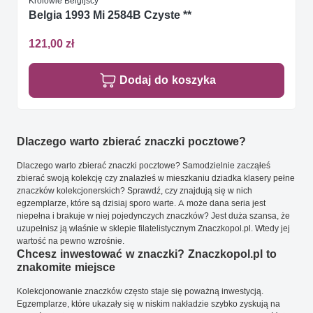
Królowie Belgijscy
Belgia 1993 Mi 2584B Czyste **
121,00 zł
Dodaj do koszyka
Dlaczego warto zbierać znaczki pocztowe?
Dlaczego warto zbierać znaczki pocztowe? Samodzielnie zacząłeś
zbierać swoją kolekcję czy znalazłeś w mieszkaniu dziadka klasery pełne
znaczków kolekcjonerskich? Sprawdź, czy znajdują się w nich
egzemplarze, które są dzisiaj sporo warte. A może dana seria jest
niepełna i brakuje w niej pojedynczych znaczków? Jest duża szansa, że
uzupełnisz ją właśnie w sklepie filatelistycznym Znaczkopol.pl. Wtedy jej
wartość na pewno wzrośnie.
Chcesz inwestować w znaczki? Znaczkopol.pl to
znakomite miejsce
Kolekcjonowanie znaczków często staje się poważną inwestycją.
Egzemplarze, które ukazały się w niskim nakładzie szybko zyskują na