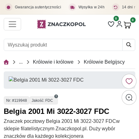
Przejdź do treści głównej
Gwarancja autentyczności
Wysyłka w 24h
14 dni na
0
Liczba pozycji 
0
Pro
...
Królowie i królowe
Królowie Belgijscy
Numer
Nr
: #119948
Jakość: FDC
Belgia 2001 Mi 3022-3027 FDC
Znaczek pocztowy Belgia 2001 Mi 3022-3027 FDCw
sklepie filatelistycznym Znaczkopol.pl. Duży wybór
znaczków dla każdego kolekcjonera