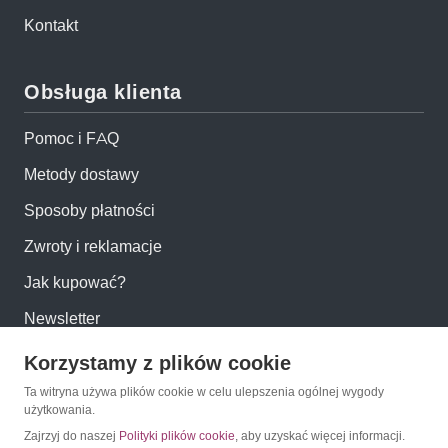
Kontakt
Obsługa klienta
Pomoc i FAQ
Metody dostawy
Sposoby płatności
Zwroty i reklamacje
Jak kupować?
Newsletter
Korzystamy z plików cookie
Konto
Ta witryna używa plików cookie w celu ulepszenia ogólnej wygody
użytkowania.
Moje konto
Zajrzyj do naszej
Polityki plików cookie
, aby uzyskać więcej informacji.