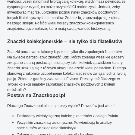
wartości. Jeżeli natomiast tworzą całą kolekcję, wtedy masz pewność, że
dysponujesz czymś, co może przynieść Ci realne zyski. Jednak, żeby
inwestować mądrze, uprzednio poznaj rynek znaczków pocztowych i
innych filatelistycznych elementów. Zrobisz to, zapoznając się z ofertą
naszego sklepu. Pośród wielu tysięcy znaczków kolekcjonerskich
znajdziesz egzemplarze, które mają swoją wartość historyczną.
Znaczki kolekcjonerskie – nie tylko dla filatelistów
Znaczki pocztowe to łakomy kąsek nie tylko dla zapalonych filatelistów.
Na świecie bardzo łatwo znaleźć ludzi, którzy zbierają wszelkie gadżety
związane z daną postacią, historią czy jakimkolwiek zjawiskiem kultury.
Znaczki ukazują się z różnych okazji i na cześć wielu postaciom. Dlatego
stanowią znakomite uzupełnienie kolekcji gadżetów związanych z Twoją
pasją. Zbierasz gadżety związane z Elvisem Presleyem? Dlaczego w
Twojej kolekcji miałoby zabraknąć znaczków pocztowych z królem
rock&rolla?
Postaw na Znaczkopol.pl
Dlaczego Znaczkopol.pl to najlepszy wybór? Powodów jest wiele!
Posiadamy wielotysięczną kolekcję znaczków z całego świata.
Wszystkie znaczki są autentyczne. Potwierdzają to analizy
specjalistów w dziedzinie filatelistyki.
Zakupy w naszym sklepie są łatwe dla każdego.