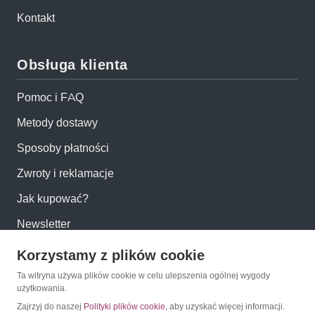
Kontakt
Obsługa klienta
Pomoc i FAQ
Metody dostawy
Sposoby płatności
Zwroty i reklamacje
Jak kupować?
Newsletter
Korzystamy z plików cookie
Konto
Ta witryna używa plików cookie w celu ulepszenia ogólnej wygody
użytkowania.
Moje konto
Zajrzyj do naszej
Polityki plików cookie
, aby uzyskać więcej informacji.