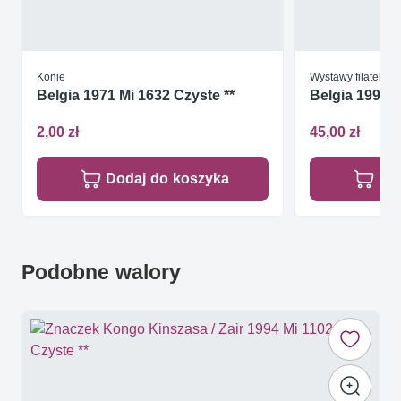
Konie
Wystawy filatelist
Belgia 1971 Mi 1632 Czyste **
Belgia 1999 M
2,00 zł
45,00 zł
Dodaj do koszyka
Do
Podobne walory