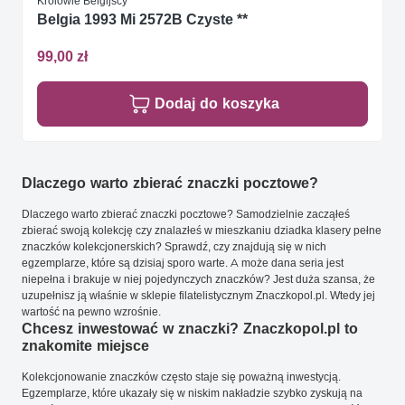
Królowie Belgijscy
Belgia 1993 Mi 2572B Czyste **
99,00 zł
Dodaj do koszyka
Dlaczego warto zbierać znaczki pocztowe?
Dlaczego warto zbierać znaczki pocztowe? Samodzielnie zacząłeś
zbierać swoją kolekcję czy znalazłeś w mieszkaniu dziadka klasery pełne
znaczków kolekcjonerskich? Sprawdź, czy znajdują się w nich
egzemplarze, które są dzisiaj sporo warte. A może dana seria jest
niepełna i brakuje w niej pojedynczych znaczków? Jest duża szansa, że
uzupełnisz ją właśnie w sklepie filatelistycznym Znaczkopol.pl. Wtedy jej
wartość na pewno wzrośnie.
Chcesz inwestować w znaczki? Znaczkopol.pl to
znakomite miejsce
Kolekcjonowanie znaczków często staje się poważną inwestycją.
Egzemplarze, które ukazały się w niskim nakładzie szybko zyskują na