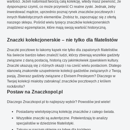
wartości. Jeżeli natomiast tworzą całą kolekcję, wtedy masz pewność, że
dysponujesz czymś, co może przynieść Ci realne zyski. Jednak, żeby
inwestować mądrze, uprzednio poznaj rynek znaczków pocztowych i
innych filatelistycznych elementów. Zrobisz to, zapoznając się z ofertą
naszego sklepu. Pośród wielu tysięcy znaczków kolekcjonerskich
znajdziesz egzemplarze, które mają swoją wartość historyczną.
Znaczki kolekcjonerskie – nie tylko dla filatelistów
Znaczki pocztowe to łakomy kąsek nie tylko dla zapalonych filatelistów.
Na świecie bardzo łatwo znaleźć ludzi, którzy zbierają wszelkie gadżety
związane z daną postacią, historią czy jakimkolwiek zjawiskiem kultury.
Znaczki ukazują się z różnych okazji i na cześć wielu postaciom. Dlatego
stanowią znakomite uzupełnienie kolekcji gadżetów związanych z Twoją
pasją. Zbierasz gadżety związane z Elvisem Presleyem? Dlaczego w
Twojej kolekcji miałoby zabraknąć znaczków pocztowych z królem
rock&rolla?
Postaw na Znaczkopol.pl
Dlaczego Znaczkopol.pl to najlepszy wybór? Powodów jest wiele!
Posiadamy wielotysięczną kolekcję znaczków z całego świata.
Wszystkie znaczki są autentyczne. Potwierdzają to analizy
specjalistów w dziedzinie filatelistyki.
Zakupy w naszym sklepie są łatwe dla każdego.