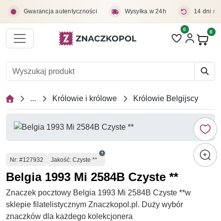
Przejdź do treści głównej
Gwarancja autentyczności
Wysyłka w 24h
14 dni na
0
Liczba pozycji 
0
Pro
...
Królowie i królowe
Królowie Belgijscy
Numer
Nr
: #127932
Jakość: Czyste **
Belgia 1993 Mi 2584B Czyste **
Znaczek pocztowy Belgia 1993 Mi 2584B Czyste **w
sklepie filatelistycznym Znaczkopol.pl. Duży wybór
znaczków dla każdego kolekcjonera