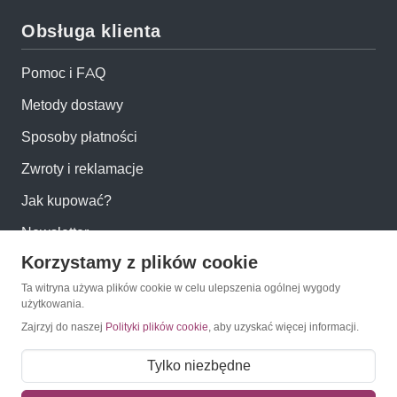
Obsługa klienta
Pomoc i FAQ
Metody dostawy
Sposoby płatności
Zwroty i reklamacje
Jak kupować?
Newsletter
Korzystamy z plików cookie
Konto
Ta witryna używa plików cookie w celu ulepszenia ogólnej wygody
użytkowania.
Zajrzyj do naszej
Polityki plików cookie
, aby uzyskać więcej informacji.
Moje konto
Moje zamówienia
Tylko niezbędne
Mój koszyk