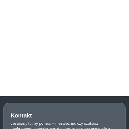
Kontakt
Jesteśmy tu, by pomóc – niezależnie, czy szukasz
konkretnego znaczka, czy dopiero zaczynasz przygodę z