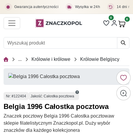
Przejdź do treści głównej
Gwarancja autentyczności
Wysyłka w 24h
14 dni na
0
Liczba pozycji 
0
Pro
...
Królowie i królowe
Królowie Belgijscy
Numer
Nr
: #122404
Jakość: Całostka pocztowa
Belgia 1996 Całostka pocztowa
Znaczek pocztowy Belgia 1996 Całostka pocztowaw
sklepie filatelistycznym Znaczkopol.pl. Duży wybór
znaczków dla każdego kolekcjonera