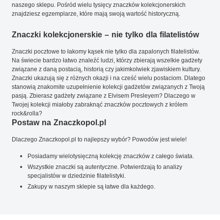
naszego sklepu. Pośród wielu tysięcy znaczków kolekcjonerskich
znajdziesz egzemplarze, które mają swoją wartość historyczną.
Znaczki kolekcjonerskie – nie tylko dla filatelistów
Znaczki pocztowe to łakomy kąsek nie tylko dla zapalonych filatelistów.
Na świecie bardzo łatwo znaleźć ludzi, którzy zbierają wszelkie gadżety
związane z daną postacią, historią czy jakimkolwiek zjawiskiem kultury.
Znaczki ukazują się z różnych okazji i na cześć wielu postaciom. Dlatego
stanowią znakomite uzupełnienie kolekcji gadżetów związanych z Twoją
pasją. Zbierasz gadżety związane z Elvisem Presleyem? Dlaczego w
Twojej kolekcji miałoby zabraknąć znaczków pocztowych z królem
rock&rolla?
Postaw na Znaczkopol.pl
Dlaczego Znaczkopol.pl to najlepszy wybór? Powodów jest wiele!
Posiadamy wielotysięczną kolekcję znaczków z całego świata.
Wszystkie znaczki są autentyczne. Potwierdzają to analizy
specjalistów w dziedzinie filatelistyki.
Zakupy w naszym sklepie są łatwe dla każdego.