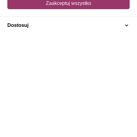
Zaakceptuj wszystko
Adres dostawy
Dostosuj
Polecamy
Znaczki Konie
Znaczki Politycy
Znaczki Żaglowce
Znaczki Kwiaty
Znaczki Herby / Heraldyka / Symbole
Regulamin
Prywatność
Bezpieczeństwo
2026 © SlimAD All Rights Reserved.