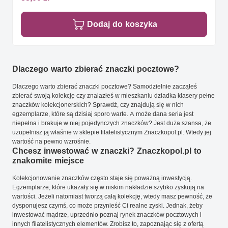
Dodaj do koszyka
Dlaczego warto zbierać znaczki pocztowe?
Dlaczego warto zbierać znaczki pocztowe? Samodzielnie zacząłeś
zbierać swoją kolekcję czy znalazłeś w mieszkaniu dziadka klasery pełne
znaczków kolekcjonerskich? Sprawdź, czy znajdują się w nich
egzemplarze, które są dzisiaj sporo warte. A może dana seria jest
niepełna i brakuje w niej pojedynczych znaczków? Jest duża szansa, że
uzupełnisz ją właśnie w sklepie filatelistycznym Znaczkopol.pl. Wtedy jej
wartość na pewno wzrośnie.
Chcesz inwestować w znaczki? Znaczkopol.pl to
znakomite miejsce
Kolekcjonowanie znaczków często staje się poważną inwestycją.
Egzemplarze, które ukazały się w niskim nakładzie szybko zyskują na
wartości. Jeżeli natomiast tworzą całą kolekcję, wtedy masz pewność, że
dysponujesz czymś, co może przynieść Ci realne zyski. Jednak, żeby
inwestować mądrze, uprzednio poznaj rynek znaczków pocztowych i
innych filatelistycznych elementów. Zrobisz to, zapoznając się z ofertą