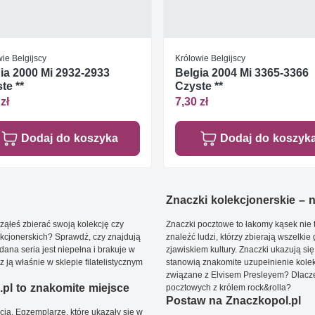
ie Belgijscy
Królowie Belgijscy
ia 2000 Mi 2932-2933
Belgia 2004 Mi 3365-3366
te **
Czyste **
zł
7,30 zł
Dodaj do koszyka
Dodaj do koszyk
Znaczki kolekcjonerskie – ni
ąłeś zbierać swoją kolekcję czy
Znaczki pocztowe to łakomy kąsek nie t
kcjonerskich? Sprawdź, czy znajdują
znaleźć ludzi, którzy zbierają wszelkie
dana seria jest niepełna i brakuje w
zjawiskiem kultury. Znaczki ukazują się
ją właśnie w sklepie filatelistycznym
stanowią znakomite uzupełnienie kolek
związane z Elvisem Presleyem? Dlacze
pl to znakomite miejsce
pocztowych z królem rock&rolla?
Postaw na Znaczkopol.pl
ją. Egzemplarze, które ukazały się w