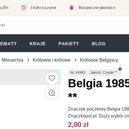
w 24h
14 dni na zwrot
Bezpieczne płatności
ERA SIĘ W NOWEJ KARCIE)
TEMATY
KRAJE
PAKIETY
BLOG
Monarchia
Królowie i królowe
Królowie Belgijscy
Numer
Nr
: #4982
Jakość: Czyste **
Belgia 198
**
Znaczek pocztowy Belgia 1985
Znaczkopol.pl. Duży wybór z
2,00 zł