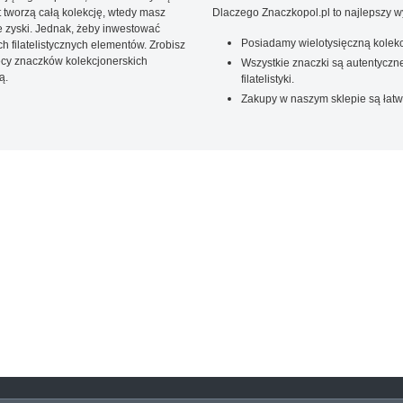
t tworzą całą kolekcję, wtedy masz
Dlaczego Znaczkopol.pl to najlepszy 
 zyski. Jednak, żeby inwestować
Posiadamy wielotysięczną kolekc
 filatelistycznych elementów. Zrobisz
ięcy znaczków kolekcjonerskich
Wszystkie znaczki są autentyczne
ą.
filatelistyki.
Zakupy w naszym sklepie są łatw