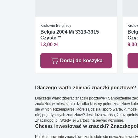
Królowie Belgijscy
Królow
Belgia 2004 Mi 3313-3315
Belg
Czyste **
Czys
13,00 zł
9,00 
Dodaj do koszyka
Dlaczego warto zbierać znaczki pocztowe?
Dlaczego warto zbierać znaczki pocztowe? Samodzielnie zacz
znalazłeś w mieszkaniu dziadka klasery pełne znaczków kole
się w nich egzemplarze, które są dzisiaj sporo warte. A może 
niej pojedynczych znaczków? Jest duża szansa, że uzupełnisz 
Znaczkopol.pl. Wtedy jej wartość na pewno wzrośnie.
Chcesz inwestować w znaczki? Znaczkopol.
Kolekcjonowanie znaczków często staje się poważną inwestyc