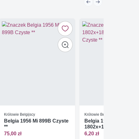
Królowie Belgijscy
Królowie Belgijscy
Belgia 1956 Mi 899B Czyste
Belgia 1975 Mi
**
1802x+1803zy-
1805zy+1806y Czyste *
75,00 zł
6,20 zł