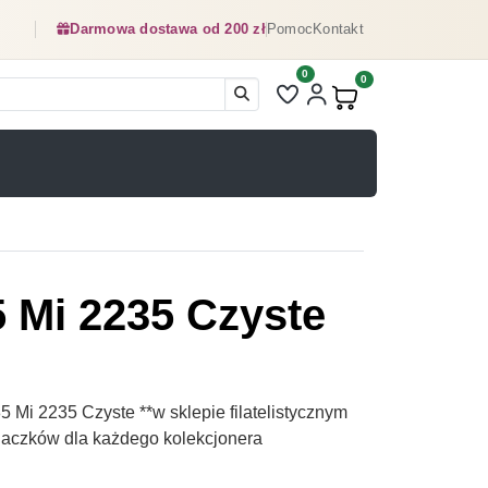
Darmowa dostawa od 200 zł
Pomoc
Kontakt
0
Liczba pozycji na liście ulubionyc
0
Produkty w koszyku:
5 Mi 2235 Czyste
 Mi 2235 Czyste **w sklepie filatelistycznym
naczków dla każdego kolekcjonera