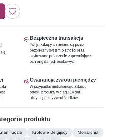
Bezpieczna transakcja
Twoje zakupy chronione są przez
i
bezpieczny system płatności oraz
 się
szyfrowane połączenie zapewniające
ochronę danych osobowych.
ci
Gwarancja zwrotu pieniędzy
czki
W przypadku nietrafionego zakupu
est
odeślij produkty w ciągu 14 dni i
.
otrzymaj pełny zwrot środków.
tegorie produktu
Znani ludzie
Królowie Belgijscy
Monarchia