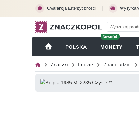
Przejdź do treści głównej
Gwarancja autentyczności
Wysyłka 
Nowość!
(OTWI
POLSKA
MONETY
Znaczki
Ludzie
Znani ludzie