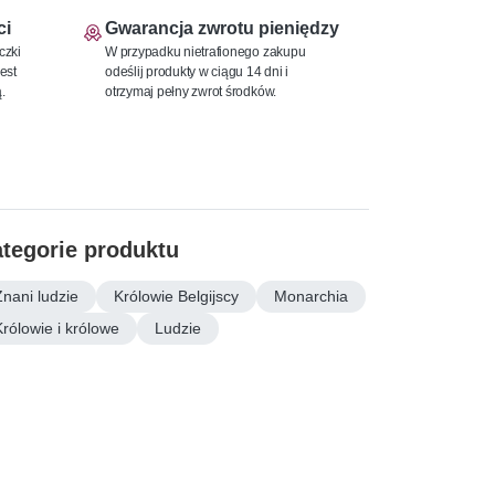
ci
Gwarancja zwrotu pieniędzy
czki
W przypadku nietrafionego zakupu
est
odeślij produkty w ciągu 14 dni i
.
otrzymaj pełny zwrot środków.
tegorie produktu
Znani ludzie
Królowie Belgijscy
Monarchia
Królowie i królowe
Ludzie