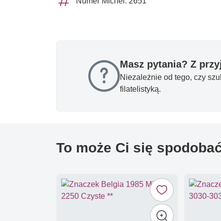
Numer Michel: 2651
Masz pytania? Z prz
Niezależnie od tego, czy sz
filatelistyką.
To może Ci się spodoba