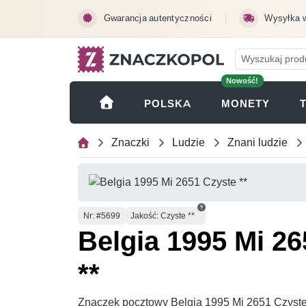
Przejdź do treści głównej
Gwarancja autentyczności
Wysyłka 
Nowość!
(OTWI
POLSKA
MONETY
Znaczki
Ludzie
Znani ludzie
Numer
Nr
: #5699
Jakość: Czyste **
Belgia 1995 Mi 2
**
Znaczek pocztowy Belgia 1995 Mi 2651 Czyste *