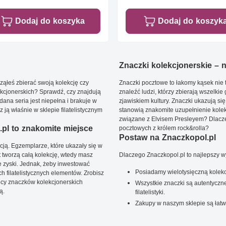
Dodaj do koszyka
Dodaj do koszyk
Znaczki kolekcjonerskie – ni
ąłeś zbierać swoją kolekcję czy
Znaczki pocztowe to łakomy kąsek nie t
kcjonerskich? Sprawdź, czy znajdują
znaleźć ludzi, którzy zbierają wszelkie
dana seria jest niepełna i brakuje w
zjawiskiem kultury. Znaczki ukazują się
ją właśnie w sklepie filatelistycznym
stanowią znakomite uzupełnienie kolek
związane z Elvisem Presleyem? Dlacze
pl to znakomite miejsce
pocztowych z królem rock&rolla?
Postaw na Znaczkopol.pl
ją. Egzemplarze, które ukazały się w
t tworzą całą kolekcję, wtedy masz
Dlaczego Znaczkopol.pl to najlepszy 
 zyski. Jednak, żeby inwestować
Posiadamy wielotysięczną kolekc
 filatelistycznych elementów. Zrobisz
ięcy znaczków kolekcjonerskich
Wszystkie znaczki są autentyczne
ą.
filatelistyki.
Zakupy w naszym sklepie są łatw