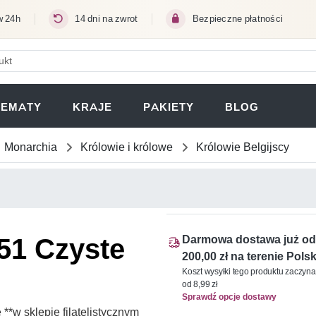
w 24h
14 dni na zwrot
Bezpieczne płatności
ERA SIĘ W NOWEJ KARCIE)
TEMATY
KRAJE
PAKIETY
BLOG
Monarchia
Królowie i królowe
Królowie Belgijscy
651 Czyste
Darmowa dostawa już od
200,00 zł na terenie Polsk
Koszt wysyłki tego produktu zaczyna
od 8,99 zł
Sprawdź opcje dostawy
*w sklepie filatelistycznym