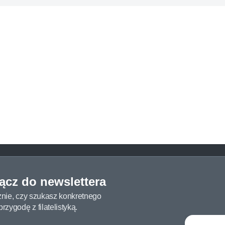
łącz do newslettera
żnie, czy szukasz konkretnego
zygodę z filatelistyką.