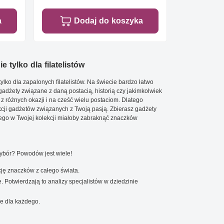
a
Dodaj do koszyka
e tylko dla filatelistów
ylko dla zapalonych filatelistów. Na świecie bardzo łatwo
 gadżety związane z daną postacią, historią czy jakimkolwiek
 z różnych okazji i na cześć wielu postaciom. Dlatego
cji gadżetów związanych z Twoją pasją. Zbierasz gadżety
go w Twojej kolekcji miałoby zabraknąć znaczków
wybór? Powodów jest wiele!
ję znaczków z całego świata.
. Potwierdzają to analizy specjalistów w dziedzinie
e dla każdego.