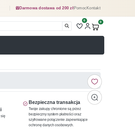
Darmowa dostawa od 200 zł
Pomoc
Kontakt
0
Liczba pozycji na liście ulubionyc
0
Produkty w koszyku:
Bezpieczna transakcja
Twoje zakupy chronione są przez
i
bezpieczny system płatności oraz
 się
szyfrowane połączenie zapewniające
ochronę danych osobowych.