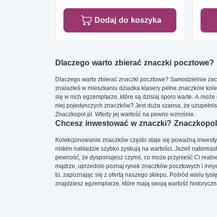
Dodaj do koszyka
Dlaczego warto zbierać znaczki pocztowe?
Dlaczego warto zbierać znaczki pocztowe? Samodzielnie zacz
znalazłeś w mieszkaniu dziadka klasery pełne znaczków kole
się w nich egzemplarze, które są dzisiaj sporo warte. A może 
niej pojedynczych znaczków? Jest duża szansa, że uzupełnisz 
Znaczkopol.pl. Wtedy jej wartość na pewno wzrośnie.
Chcesz inwestować w znaczki? Znaczkopol.
Kolekcjonowanie znaczków często staje się poważną inwestyc
niskim nakładzie szybko zyskują na wartości. Jeżeli natomias
pewność, że dysponujesz czymś, co może przynieść Ci realne
mądrze, uprzednio poznaj rynek znaczków pocztowych i innych
to, zapoznając się z ofertą naszego sklepu. Pośród wielu tys
znajdziesz egzemplarze, które mają swoją wartość historyczn