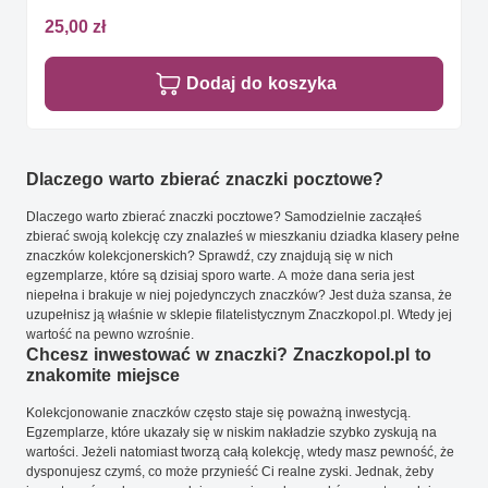
25,00 zł
Dodaj do koszyka
Dlaczego warto zbierać znaczki pocztowe?
Dlaczego warto zbierać znaczki pocztowe? Samodzielnie zacząłeś
zbierać swoją kolekcję czy znalazłeś w mieszkaniu dziadka klasery pełne
znaczków kolekcjonerskich? Sprawdź, czy znajdują się w nich
egzemplarze, które są dzisiaj sporo warte. A może dana seria jest
niepełna i brakuje w niej pojedynczych znaczków? Jest duża szansa, że
uzupełnisz ją właśnie w sklepie filatelistycznym Znaczkopol.pl. Wtedy jej
wartość na pewno wzrośnie.
Chcesz inwestować w znaczki? Znaczkopol.pl to
znakomite miejsce
Kolekcjonowanie znaczków często staje się poważną inwestycją.
Egzemplarze, które ukazały się w niskim nakładzie szybko zyskują na
wartości. Jeżeli natomiast tworzą całą kolekcję, wtedy masz pewność, że
dysponujesz czymś, co może przynieść Ci realne zyski. Jednak, żeby