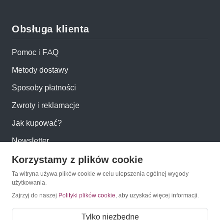
Obsługa klienta
Pomoc i FAQ
Metody dostawy
Sposoby płatności
Zwroty i reklamacje
Jak kupować?
Newsletter
Korzystamy z plików cookie
Konto
Ta witryna używa plików cookie w celu ulepszenia ogólnej wygody
użytkowania.
Zajrzyj do naszej
Polityki plików cookie
, aby uzyskać więcej informacji.
Moje konto
Moje zamówienia
Tylko niezbędne