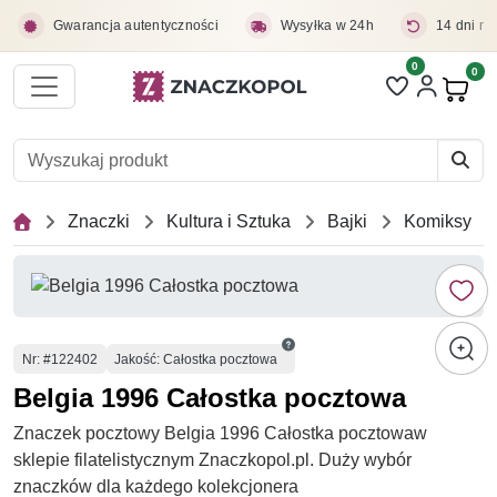
Przejdź do treści głównej
Gwarancja autentyczności
Wysyłka w 24h
14 dni na
0
Liczba pozycji 
0
Pro
Znaczki
Kultura i Sztuka
Bajki
Komiksy
Numer
Nr
: #122402
Jakość: Całostka pocztowa
Belgia 1996 Całostka pocztowa
Znaczek pocztowy Belgia 1996 Całostka pocztowaw
sklepie filatelistycznym Znaczkopol.pl. Duży wybór
znaczków dla każdego kolekcjonera