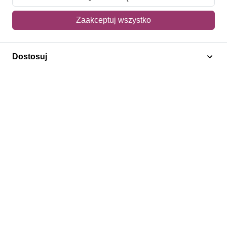
Mój koszyk
Zaakceptuj wszystko
Adres dostawy
Dostosuj
Polecamy
Znaczki Konie
Znaczki Politycy
Znaczki Żaglowce
Znaczki Kwiaty
Znaczki Herby / Heraldyka / Symbole
Regulamin
Prywatność
Bezpieczeństwo
2026 © SlimAD All Rights Reserved.