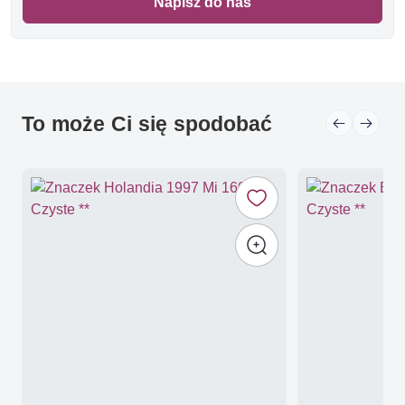
Napisz do nas
To może Ci się spodobać