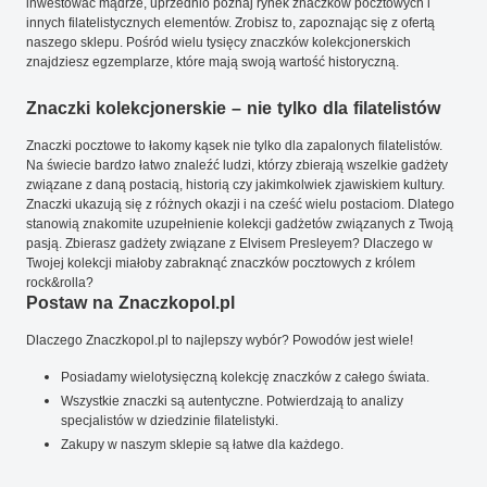
inwestować mądrze, uprzednio poznaj rynek znaczków pocztowych i
innych filatelistycznych elementów. Zrobisz to, zapoznając się z ofertą
naszego sklepu. Pośród wielu tysięcy znaczków kolekcjonerskich
znajdziesz egzemplarze, które mają swoją wartość historyczną.
Znaczki kolekcjonerskie – nie tylko dla filatelistów
Znaczki pocztowe to łakomy kąsek nie tylko dla zapalonych filatelistów.
Na świecie bardzo łatwo znaleźć ludzi, którzy zbierają wszelkie gadżety
związane z daną postacią, historią czy jakimkolwiek zjawiskiem kultury.
Znaczki ukazują się z różnych okazji i na cześć wielu postaciom. Dlatego
stanowią znakomite uzupełnienie kolekcji gadżetów związanych z Twoją
pasją. Zbierasz gadżety związane z Elvisem Presleyem? Dlaczego w
Twojej kolekcji miałoby zabraknąć znaczków pocztowych z królem
rock&rolla?
Postaw na Znaczkopol.pl
Dlaczego Znaczkopol.pl to najlepszy wybór? Powodów jest wiele!
Posiadamy wielotysięczną kolekcję znaczków z całego świata.
Wszystkie znaczki są autentyczne. Potwierdzają to analizy
specjalistów w dziedzinie filatelistyki.
Zakupy w naszym sklepie są łatwe dla każdego.