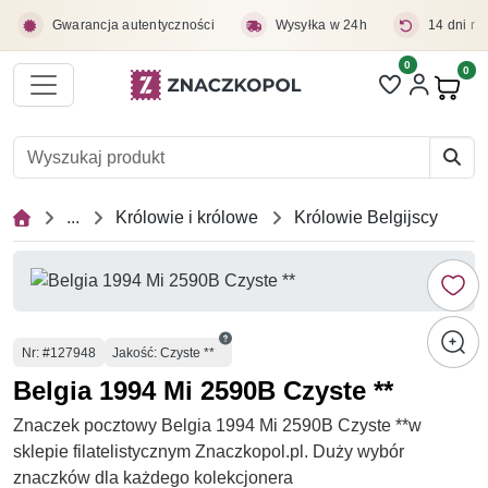
Przejdź do treści głównej
Gwarancja autentyczności
Wysyłka w 24h
14 dni na
0
Liczba pozycji 
0
Pro
...
Królowie i królowe
Królowie Belgijscy
Numer
Nr
: #127948
Jakość: Czyste **
Belgia 1994 Mi 2590B Czyste **
Znaczek pocztowy Belgia 1994 Mi 2590B Czyste **w
sklepie filatelistycznym Znaczkopol.pl. Duży wybór
znaczków dla każdego kolekcjonera