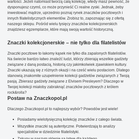
wartości. Jeżeli natomiast tworzą całą kolekcję, wtedy masz pewność, że
dysponujesz czymś, co może przynieść Ci realne zyski. Jednak, żeby
inwestować mądrze, uprzednio poznaj rynek znaczków pocztowych i
innych filatelistycznych elementów. Zrobisz to, zapoznając się z ofertą
naszego sklepu. Pośród wielu tysięcy znaczków kolekcjonerskich
znajdziesz egzemplarze, które mają swoją wartość historyczną.
Znaczki kolekcjonerskie – nie tylko dla filatelistów
Znaczki pocztowe to łakomy kąsek nie tylko dla zapalonych filatelistów.
Na świecie bardzo łatwo znaleźć ludzi, którzy zbierają wszelkie gadżety
związane z daną postacią, historią czy jakimkolwiek zjawiskiem kultury.
Znaczki ukazują się z różnych okazji i na cześć wielu postaciom. Dlatego
stanowią znakomite uzupełnienie kolekcji gadżetów związanych z Twoją
pasją. Zbierasz gadżety związane z Elvisem Presleyem? Dlaczego w
Twojej kolekcji miałoby zabraknąć znaczków pocztowych z królem
rock&rolla?
Postaw na Znaczkopol.pl
Dlaczego Znaczkopol.pl to najlepszy wybór? Powodów jest wiele!
Posiadamy wielotysięczną kolekcję znaczków z całego świata.
Wszystkie znaczki są autentyczne. Potwierdzają to analizy
specjalistów w dziedzinie filatelistyki.
Zakupy w naszym sklepie są łatwe dla każdego.