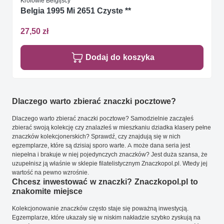
Królowie Belgijscy
Belgia 1995 Mi 2651 Czyste **
27,50 zł
Dodaj do koszyka
Dlaczego warto zbierać znaczki pocztowe?
Dlaczego warto zbierać znaczki pocztowe? Samodzielnie zacząłeś
zbierać swoją kolekcję czy znalazłeś w mieszkaniu dziadka klasery pełne
znaczków kolekcjonerskich? Sprawdź, czy znajdują się w nich
egzemplarze, które są dzisiaj sporo warte. A może dana seria jest
niepełna i brakuje w niej pojedynczych znaczków? Jest duża szansa, że
uzupełnisz ją właśnie w sklepie filatelistycznym Znaczkopol.pl. Wtedy jej
wartość na pewno wzrośnie.
Chcesz inwestować w znaczki? Znaczkopol.pl to
znakomite miejsce
Kolekcjonowanie znaczków często staje się poważną inwestycją.
Egzemplarze, które ukazały się w niskim nakładzie szybko zyskują na