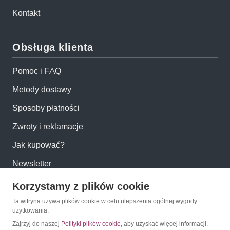
Kontakt
Obsługa klienta
Pomoc i FAQ
Metody dostawy
Sposoby płatności
Zwroty i reklamacje
Jak kupować?
Newsletter
Korzystamy z plików cookie
Konto
Ta witryna używa plików cookie w celu ulepszenia ogólnej wygody
użytkowania.
Moje konto
Zajrzyj do naszej
Polityki plików cookie
, aby uzyskać więcej informacji.