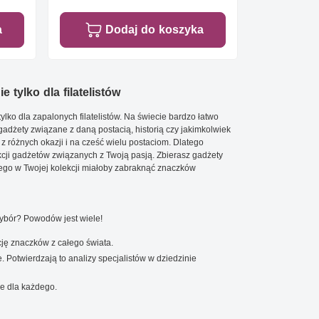
a
Dodaj do koszyka
e tylko dla filatelistów
ylko dla zapalonych filatelistów. Na świecie bardzo łatwo
 gadżety związane z daną postacią, historią czy jakimkolwiek
 z różnych okazji i na cześć wielu postaciom. Dlatego
cji gadżetów związanych z Twoją pasją. Zbierasz gadżety
go w Twojej kolekcji miałoby zabraknąć znaczków
wybór? Powodów jest wiele!
ję znaczków z całego świata.
. Potwierdzają to analizy specjalistów w dziedzinie
e dla każdego.