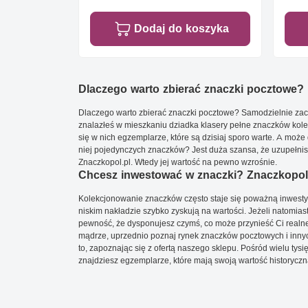
Dodaj do koszyka
Dlaczego warto zbierać znaczki pocztowe?
Dlaczego warto zbierać znaczki pocztowe? Samodzielnie zacz
znalazłeś w mieszkaniu dziadka klasery pełne znaczków kole
się w nich egzemplarze, które są dzisiaj sporo warte. A może 
niej pojedynczych znaczków? Jest duża szansa, że uzupełnisz 
Znaczkopol.pl. Wtedy jej wartość na pewno wzrośnie.
Chcesz inwestować w znaczki? Znaczkopol.
Kolekcjonowanie znaczków często staje się poważną inwestyc
niskim nakładzie szybko zyskują na wartości. Jeżeli natomias
pewność, że dysponujesz czymś, co może przynieść Ci realne
mądrze, uprzednio poznaj rynek znaczków pocztowych i innych
to, zapoznając się z ofertą naszego sklepu. Pośród wielu tys
znajdziesz egzemplarze, które mają swoją wartość historyczn