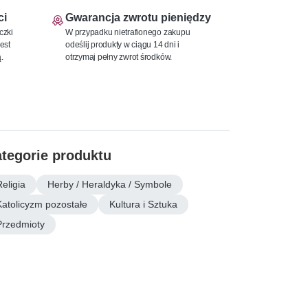
ci
Gwarancja zwrotu pieniędzy
czki
W przypadku nietrafionego zakupu
est
odeślij produkty w ciągu 14 dni i
.
otrzymaj pełny zwrot środków.
tegorie produktu
Religia
Herby / Heraldyka / Symbole
Katolicyzm pozostałe
Kultura i Sztuka
Przedmioty