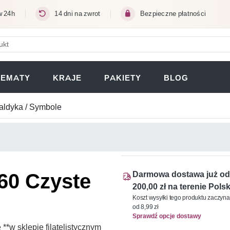
w 24h
14 dni na zwrot
Bezpieczne płatności
ERA SIĘ W NOWEJ KARCIE)
TEMATY
KRAJE
PAKIETY
BLOG
aldyka / Symbole
460 Czyste
Darmowa dostawa już od
200,00 zł na terenie Polsk
Koszt wysyłki tego produktu zaczyna
od 8,99 zł
Sprawdź opcje dostawy
*w sklepie filatelistycznym