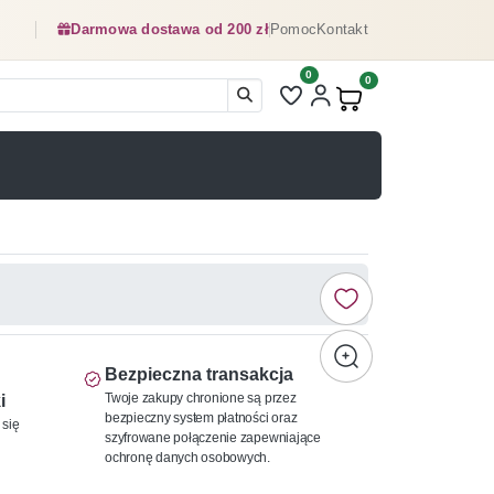
Darmowa dostawa od 200 zł
Pomoc
Kontakt
0
Liczba pozycji na liście ulubionyc
0
Produkty w koszyku:
Bezpieczna transakcja
Twoje zakupy chronione są przez
i
bezpieczny system płatności oraz
 się
szyfrowane połączenie zapewniające
ochronę danych osobowych.