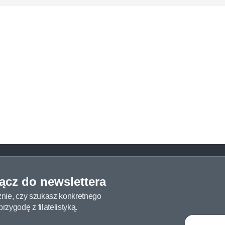
łącz do newslettera
żnie, czy szukasz konkretnego
zygodę z filatelistyką.