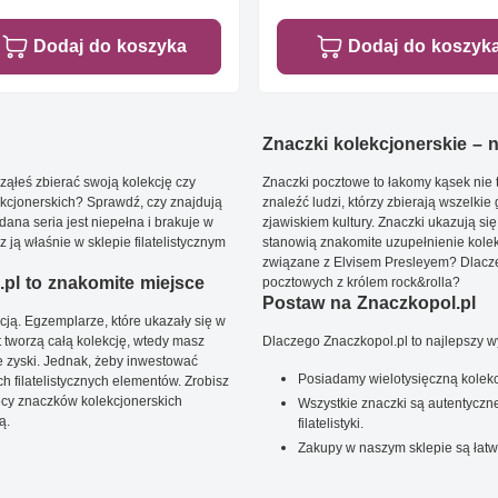
Dodaj do koszyka
Dodaj do koszyk
Znaczki kolekcjonerskie – ni
ąłeś zbierać swoją kolekcję czy
Znaczki pocztowe to łakomy kąsek nie t
kcjonerskich? Sprawdź, czy znajdują
znaleźć ludzi, którzy zbierają wszelkie
dana seria jest niepełna i brakuje w
zjawiskiem kultury. Znaczki ukazują się
ją właśnie w sklepie filatelistycznym
stanowią znakomite uzupełnienie kolek
związane z Elvisem Presleyem? Dlacze
pl to znakomite miejsce
pocztowych z królem rock&rolla?
Postaw na Znaczkopol.pl
ją. Egzemplarze, które ukazały się w
t tworzą całą kolekcję, wtedy masz
Dlaczego Znaczkopol.pl to najlepszy 
 zyski. Jednak, żeby inwestować
Posiadamy wielotysięczną kolekc
 filatelistycznych elementów. Zrobisz
ięcy znaczków kolekcjonerskich
Wszystkie znaczki są autentyczne
ą.
filatelistyki.
Zakupy w naszym sklepie są łatw