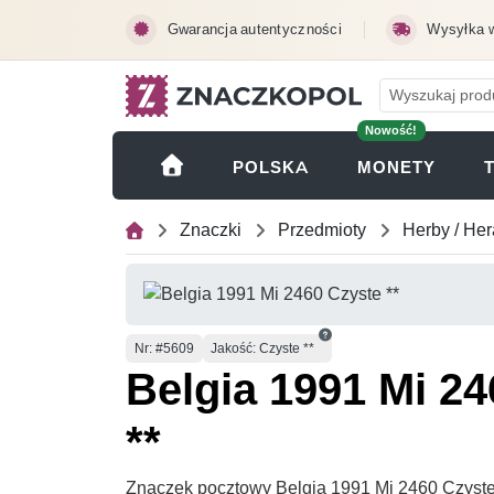
Przejdź do treści głównej
Gwarancja autentyczności
Wysyłka 
Nowość!
(OTWI
POLSKA
MONETY
Znaczki
Przedmioty
Herby / Her
Numer
Nr
: #5609
Jakość: Czyste **
Belgia 1991 Mi 2
**
Znaczek pocztowy Belgia 1991 Mi 2460 Czyste *