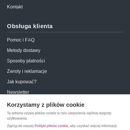
Kontakt
Obsługa klienta
Pomoc i FAQ
Metody dostawy
Sposoby płatności
Zwroty i reklamacje
Jak kupować?
Newsletter
Korzystamy z plików cookie
Konto
Ta witryna używa plików cookie w celu ulepszenia ogólnej wygody
użytkowania.
Moje konto
Zajrzyj do naszej
Polityki plików cookie
, aby uzyskać więcej informacji.