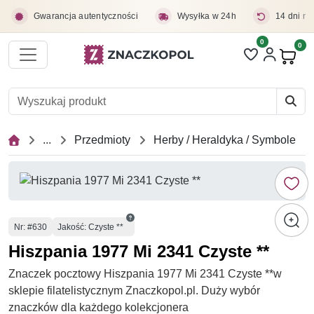
Przejdź do treści głównej
Gwarancja autentyczności
Wysyłka w 24h
14 dni na
0
Liczba pozycji 
0
Pro
...
Przedmioty
Herby / Heraldyka / Symbole
Numer
Nr
: #630
Jakość: Czyste **
Hiszpania 1977 Mi 2341 Czyste **
Znaczek pocztowy Hiszpania 1977 Mi 2341 Czyste **w
sklepie filatelistycznym Znaczkopol.pl. Duży wybór
znaczków dla każdego kolekcjonera