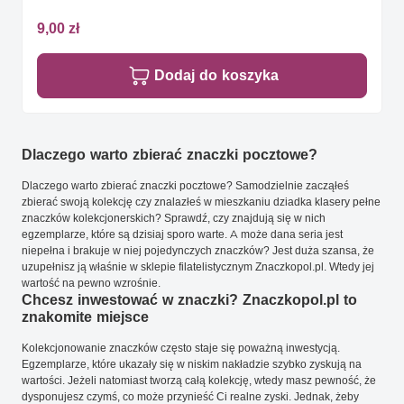
9,00 zł
Dodaj do koszyka
Dlaczego warto zbierać znaczki pocztowe?
Dlaczego warto zbierać znaczki pocztowe? Samodzielnie zacząłeś
zbierać swoją kolekcję czy znalazłeś w mieszkaniu dziadka klasery pełne
znaczków kolekcjonerskich? Sprawdź, czy znajdują się w nich
egzemplarze, które są dzisiaj sporo warte. A może dana seria jest
niepełna i brakuje w niej pojedynczych znaczków? Jest duża szansa, że
uzupełnisz ją właśnie w sklepie filatelistycznym Znaczkopol.pl. Wtedy jej
wartość na pewno wzrośnie.
Chcesz inwestować w znaczki? Znaczkopol.pl to
znakomite miejsce
Kolekcjonowanie znaczków często staje się poważną inwestycją.
Egzemplarze, które ukazały się w niskim nakładzie szybko zyskują na
wartości. Jeżeli natomiast tworzą całą kolekcję, wtedy masz pewność, że
dysponujesz czymś, co może przynieść Ci realne zyski. Jednak, żeby