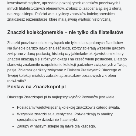
inwestować mądrze, uprzednio poznaj rynek znaczków pocztowych i
innych filatelistycznych elementów. Zrobisz to, zapoznając się z ofertą
naszego sklepu. Pośród wielu tysięcy znaczków kolekcjonerskich
znajdziesz egzemplarze, które mają swoją wartość historyczną.
Znaczki kolekcjonerskie – nie tylko dla filatelistów
Znaczki pocztowe to łakomy kąsek nie tylko dla zapalonych filatelistów.
Na świecie bardzo łatwo znaleźć ludzi, którzy zbierają wszelkie gadżety
związane z daną postacią, historią czy jakimkolwiek zjawiskiem kultury.
Znaczki ukazują się z różnych okazji i na cześć wielu postaciom. Dlatego
stanowią znakomite uzupełnienie kolekcji gadżetów związanych z Twoją
pasją. Zbierasz gadżety związane z Elvisem Presleyem? Dlaczego w
Twojej kolekcji miałoby zabraknąć znaczków pocztowych z królem
rock&rolla?
Postaw na Znaczkopol.pl
Dlaczego Znaczkopol.pl to najlepszy wybór? Powodów jest wiele!
Posiadamy wielotysięczną kolekcję znaczków z całego świata.
Wszystkie znaczki są autentyczne. Potwierdzają to analizy
specjalistów w dziedzinie filatelistyki.
Zakupy w naszym sklepie są łatwe dla każdego.