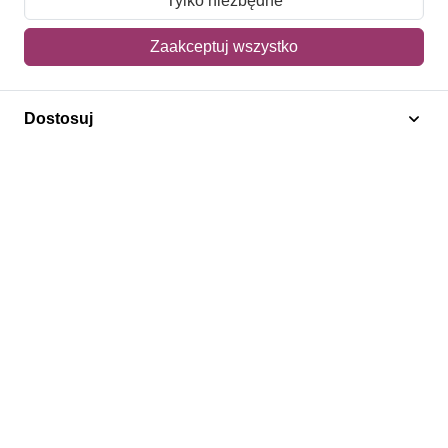
Tylko niezbędne
Mój koszyk
Zaakceptuj wszystko
Adres dostawy
Dostosuj
Polecamy
Znaczki Konie
Znaczki Politycy
Znaczki Żaglowce
Znaczki Kwiaty
Znaczki Boże Narodzenie
Regulamin
Prywatność
Bezpieczeństwo