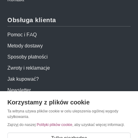
Obsługa klienta
Pomoc i FAQ
Metody dostawy
Sposoby płatności
Zwroty i reklamacje
Jak kupować?
Newsletter
Korzystamy z plików cookie
Konto
Ta witryna używa plików cookie w celu ulepszenia ogólnej wygody
użytkowania.
Moje konto
Zajrzyj do naszej
Polityki plików cookie
, aby uzyskać więcej informacji.
Moje zamówienia