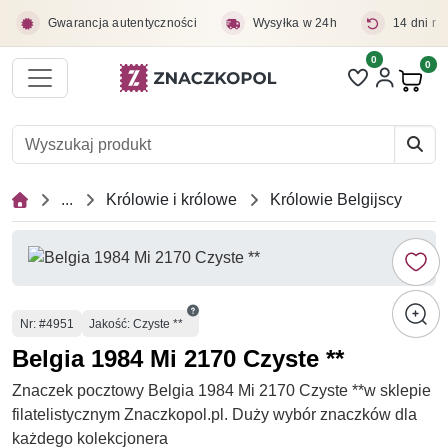
Przejdź do treści głównej
Gwarancja autentyczności
Wysyłka w 24h
14 dni na
0
Liczba pozycji 
0
Pro
...
Królowie i królowe
Królowie Belgijscy
Numer
Nr
: #4951
Jakość: Czyste **
Belgia 1984 Mi 2170 Czyste **
Znaczek pocztowy Belgia 1984 Mi 2170 Czyste **w sklepie
filatelistycznym Znaczkopol.pl. Duży wybór znaczków dla
każdego kolekcjonera