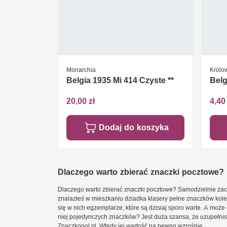
Monarchia
Królow
Belgia 1935 Mi 414 Czyste **
Belg
20,00 zł
4,40 
Dodaj do koszyka
Dlaczego warto zbierać znaczki pocztowe?
Dlaczego warto zbierać znaczki pocztowe? Samodzielnie zacz
znalazłeś w mieszkaniu dziadka klasery pełne znaczków kole
się w nich egzemplarze, które są dzisiaj sporo warte. A może 
niej pojedynczych znaczków? Jest duża szansa, że uzupełnisz 
Znaczkopol.pl. Wtedy jej wartość na pewno wzrośnie.