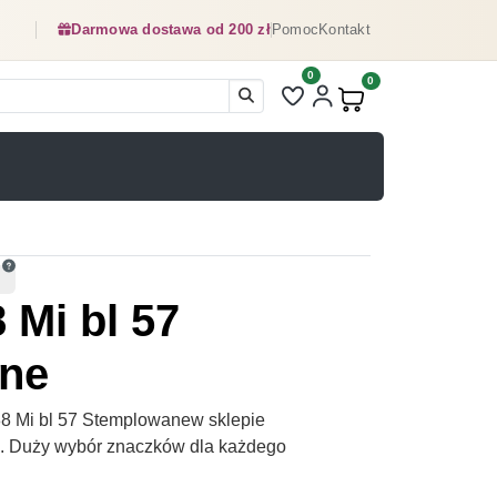
Darmowa dostawa od 200 zł
Pomoc
Kontakt
0
Liczba pozycji na liście ulubionyc
0
Produkty w koszyku:
 Mi bl 57
ne
8 Mi bl 57 Stemplowanew sklepie
pl. Duży wybór znaczków dla każdego