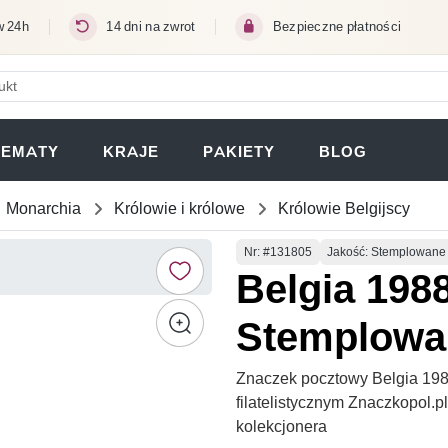
w 24h
14 dni na zwrot
Bezpieczne płatności
ERA SIĘ W NOWEJ KARCIE)
TEMATY
KRAJE
PAKIETY
BLOG
Monarchia
Królowie i królowe
Królowie Belgijscy
Numer
Nr
: #131805
Jakość: Stemplowane
Belgia 1988
Stemplowa
Znaczek pocztowy Belgia 198
filatelistycznym Znaczkopol.
kolekcjonera