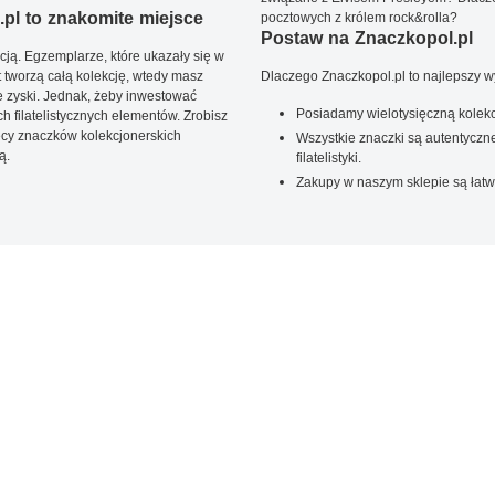
pl to znakomite miejsce
pocztowych z królem rock&rolla?
Postaw na Znaczkopol.pl
ją. Egzemplarze, które ukazały się w
t tworzą całą kolekcję, wtedy masz
Dlaczego Znaczkopol.pl to najlepszy 
 zyski. Jednak, żeby inwestować
Posiadamy wielotysięczną kolekc
 filatelistycznych elementów. Zrobisz
ięcy znaczków kolekcjonerskich
Wszystkie znaczki są autentyczne
ą.
filatelistyki.
Zakupy w naszym sklepie są łatw