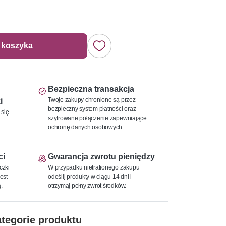
 koszyka
Bezpieczna transakcja
Twoje zakupy chronione są przez
i
bezpieczny system płatności oraz
 się
szyfrowane połączenie zapewniające
ochronę danych osobowych.
ci
Gwarancja zwrotu pieniędzy
czki
W przypadku nietrafionego zakupu
est
odeślij produkty w ciągu 14 dni i
.
otrzymaj pełny zwrot środków.
tegorie produktu