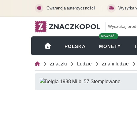
Przejdź do treści głównej
Gwarancja autentyczności
Wysyłka 
Nowość!
(OTWI
POLSKA
MONETY
Znaczki
Ludzie
Znani ludzie