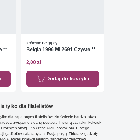
Królowie Belgijscy
 **
Belgia 1996 Mi 2691 Czyste **
2,00 zł
a
Dodaj do koszyka
e tylko dla filatelistów
ylko dla zapalonych filatelistów. Na świecie bardzo łatwo
 gadżety związane z daną postacią, historią czy jakimkolwiek
 z różnych okazji i na cześć wielu postaciom. Dlatego
cji gadżetów związanych z Twoją pasją. Zbierasz gadżety
go w Twojej kolekcji miałoby zabraknąć znaczków