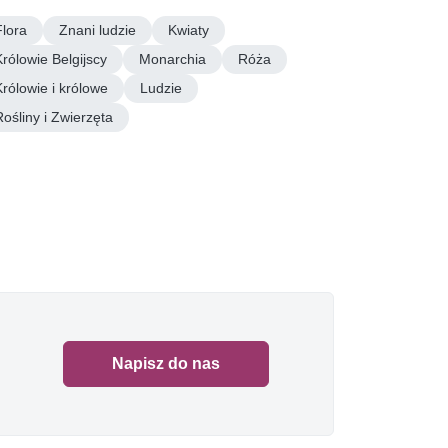
Flora
Znani ludzie
Kwiaty
Królowie Belgijscy
Monarchia
Róża
Królowie i królowe
Ludzie
Rośliny i Zwierzęta
Napisz do nas