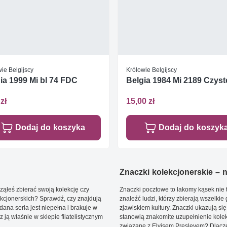
ie Belgijscy
Królowie Belgijscy
ia 1999 Mi bl 74 FDC
Belgia 1984 Mi 2189 Czyste
zł
15,00 zł
Dodaj do koszyka
Dodaj do koszyk
Znaczki kolekcjonerskie – ni
ąłeś zbierać swoją kolekcję czy
Znaczki pocztowe to łakomy kąsek nie t
kcjonerskich? Sprawdź, czy znajdują
znaleźć ludzi, którzy zbierają wszelkie
dana seria jest niepełna i brakuje w
zjawiskiem kultury. Znaczki ukazują się
ją właśnie w sklepie filatelistycznym
stanowią znakomite uzupełnienie kolek
związane z Elvisem Presleyem? Dlacze