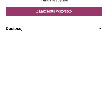
Tylko niezbędne
Mój koszyk
Zaakceptuj wszystko
Adres dostawy
Dostosuj
Polecamy
Znaczki Konie
Znaczki Politycy
Znaczki Żaglowce
Znaczki Kwiaty
Znaczki Herby / Heraldyka / Symbole
Regulamin
Prywatność
Bezpieczeństwo