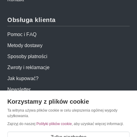
Obsługa klienta
Pomoc i FAQ
Metody dostawy
Sposoby płatności
Zwroty i reklamacje
Jak kupować?
Newsletter
Korzystamy z plików cookie
Konto
Ta witryna używa plików cookie w celu ulepszenia ogólnej wygody
użytkowania.
Moje konto
Zajrzyj do naszej
Polityki plików cookie
, aby uzyskać więcej informacji.
Moje zamówienia