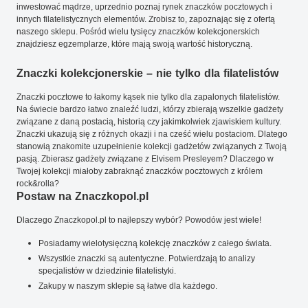
inwestować mądrze, uprzednio poznaj rynek znaczków pocztowych i
innych filatelistycznych elementów. Zrobisz to, zapoznając się z ofertą
naszego sklepu. Pośród wielu tysięcy znaczków kolekcjonerskich
znajdziesz egzemplarze, które mają swoją wartość historyczną.
Znaczki kolekcjonerskie – nie tylko dla filatelistów
Znaczki pocztowe to łakomy kąsek nie tylko dla zapalonych filatelistów.
Na świecie bardzo łatwo znaleźć ludzi, którzy zbierają wszelkie gadżety
związane z daną postacią, historią czy jakimkolwiek zjawiskiem kultury.
Znaczki ukazują się z różnych okazji i na cześć wielu postaciom. Dlatego
stanowią znakomite uzupełnienie kolekcji gadżetów związanych z Twoją
pasją. Zbierasz gadżety związane z Elvisem Presleyem? Dlaczego w
Twojej kolekcji miałoby zabraknąć znaczków pocztowych z królem
rock&rolla?
Postaw na Znaczkopol.pl
Dlaczego Znaczkopol.pl to najlepszy wybór? Powodów jest wiele!
Posiadamy wielotysięczną kolekcję znaczków z całego świata.
Wszystkie znaczki są autentyczne. Potwierdzają to analizy
specjalistów w dziedzinie filatelistyki.
Zakupy w naszym sklepie są łatwe dla każdego.