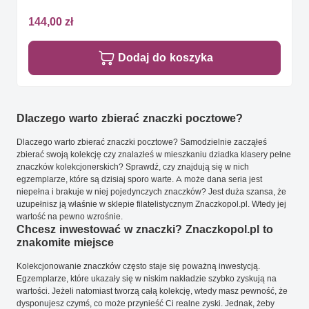
144,00 zł
Dodaj do koszyka
Dlaczego warto zbierać znaczki pocztowe?
Dlaczego warto zbierać znaczki pocztowe? Samodzielnie zacząłeś
zbierać swoją kolekcję czy znalazłeś w mieszkaniu dziadka klasery pełne
znaczków kolekcjonerskich? Sprawdź, czy znajdują się w nich
egzemplarze, które są dzisiaj sporo warte. A może dana seria jest
niepełna i brakuje w niej pojedynczych znaczków? Jest duża szansa, że
uzupełnisz ją właśnie w sklepie filatelistycznym Znaczkopol.pl. Wtedy jej
wartość na pewno wzrośnie.
Chcesz inwestować w znaczki? Znaczkopol.pl to
znakomite miejsce
Kolekcjonowanie znaczków często staje się poważną inwestycją.
Egzemplarze, które ukazały się w niskim nakładzie szybko zyskują na
wartości. Jeżeli natomiast tworzą całą kolekcję, wtedy masz pewność, że
dysponujesz czymś, co może przynieść Ci realne zyski. Jednak, żeby