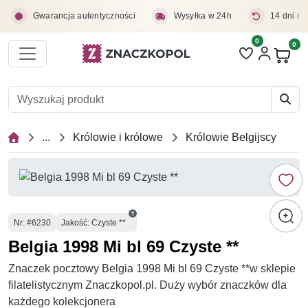
Przejdź do treści głównej
Gwarancja autentyczności
Wysyłka w 24h
14 dni na
0
Liczba pozycji 
0
Pro
...
Królowie i królowe
Królowie Belgijscy
Numer
Nr
: #6230
Jakość: Czyste **
Belgia 1998 Mi bl 69 Czyste **
Znaczek pocztowy Belgia 1998 Mi bl 69 Czyste **w sklepie
filatelistycznym Znaczkopol.pl. Duży wybór znaczków dla
każdego kolekcjonera