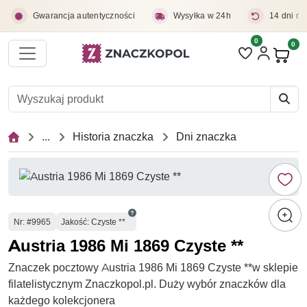
Przejdź do treści głównej
Gwarancja autentyczności
Wysyłka w 24h
14 dni na
0
Liczba pozycji 
0
Pro
...
Historia znaczka
Dni znaczka
Numer
Nr
: #9965
Jakość: Czyste **
Austria 1986 Mi 1869 Czyste **
Znaczek pocztowy Austria 1986 Mi 1869 Czyste **w sklepie
filatelistycznym Znaczkopol.pl. Duży wybór znaczków dla
każdego kolekcjonera