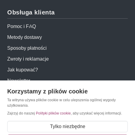
Obsługa klienta
Pomoc i FAQ
Metody dostawy
Sposoby płatności
Zwroty i reklamacje
Jak kupować?
Newsletter
Korzystamy z plików cookie
Konto
Ta witryna używa plików cookie w celu ulepszenia ogólnej wygody
użytkowania.
Zajrzyj do naszej
Polityki plików cookie
, aby uzyskać więcej informacji.
Moje konto
Moje zamówienia
Tylko niezbędne