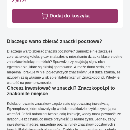
2,50 zł
Dodaj do koszyka
Dlaczego warto zbierać znaczki pocztowe?
Dlaczego warto zbierać znaczki pocztowe? Samodzielnie zacząłeś
zbierać swoją kolekcję czy znalazłeś w mieszkaniu dziadka klasery pełne
znaczków kolekcjonerskich? Sprawdź, czy znajdują się w nich
egzemplarze, które są dzisiaj sporo warte. A może dana seria jest
niepełna i brakuje w niej pojedynczych znaczków? Jest duża szansa, że
uzupełnisz ją właśnie w sklepie filatelistycznym Znaczkopol.pl. Wtedy jej
wartość na pewno wzrośnie.
Chcesz inwestować w znaczki? Znaczkopol.pl to
znakomite miejsce
Kolekcjonowanie znaczków często staje się poważną inwestycją.
Egzemplarze, które ukazały się w niskim nakładzie szybko zyskują na
wartości. Jeżeli natomiast tworzą całą kolekcję, wtedy masz pewność, że
dysponujesz czymś, co może przynieść Ci realne zyski. Jednak, żeby
inwestować mądrze, uprzednio poznaj rynek znaczków pocztowych i
innych filatelistycznych elementów. Zrobisz to, zapoznając się z ofertą