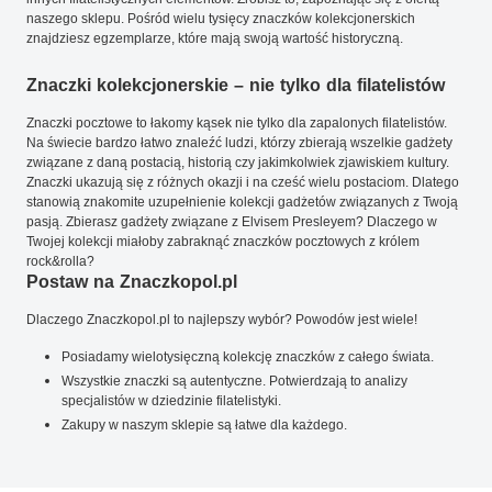
naszego sklepu. Pośród wielu tysięcy znaczków kolekcjonerskich
znajdziesz egzemplarze, które mają swoją wartość historyczną.
Znaczki kolekcjonerskie – nie tylko dla filatelistów
Znaczki pocztowe to łakomy kąsek nie tylko dla zapalonych filatelistów.
Na świecie bardzo łatwo znaleźć ludzi, którzy zbierają wszelkie gadżety
związane z daną postacią, historią czy jakimkolwiek zjawiskiem kultury.
Znaczki ukazują się z różnych okazji i na cześć wielu postaciom. Dlatego
stanowią znakomite uzupełnienie kolekcji gadżetów związanych z Twoją
pasją. Zbierasz gadżety związane z Elvisem Presleyem? Dlaczego w
Twojej kolekcji miałoby zabraknąć znaczków pocztowych z królem
rock&rolla?
Postaw na Znaczkopol.pl
Dlaczego Znaczkopol.pl to najlepszy wybór? Powodów jest wiele!
Posiadamy wielotysięczną kolekcję znaczków z całego świata.
Wszystkie znaczki są autentyczne. Potwierdzają to analizy
specjalistów w dziedzinie filatelistyki.
Zakupy w naszym sklepie są łatwe dla każdego.