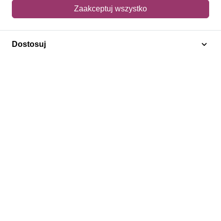
Mój koszyk
Zaakceptuj wszystko
Adres dostawy
Dostosuj
Polecamy
Znaczki Konie
Znaczki Politycy
Znaczki Żaglowce
Znaczki Kwiaty
Znaczki Herby / Heraldyka / Symbole
Regulamin
Prywatność
Bezpieczeństwo
2026 © SlimAD All Rights Reserved.