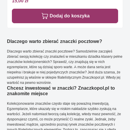
15,00 zł
Dodaj do koszyka
Dlaczego warto zbierać znaczki pocztowe?
Dlaczego warto zbierać znaczki pocztowe? Samodzielnie zacząłeś
zbierać swoją kolekcję czy znalazłeś w mieszkaniu dziadka klasery pełne
znaczków kolekcjonerskich? Sprawdź, czy znajdują się w nich
egzemplarze, które są dzisiaj sporo warte. A może dana seria jest
niepełna i brakuje w niej pojedynczych znaczków? Jest duża szansa, że
uzupełnisz ją właśnie w sklepie filatelistycznym Znaczkopol.pl. Wtedy jej
wartość na pewno wzrośnie.
Chcesz inwestować w znaczki? Znaczkopol.pl to
znakomite miejsce
Kolekcjonowanie znaczków często staje się poważną inwestycją.
Egzemplarze, które ukazały się w niskim nakładzie szybko zyskują na
wartości. Jeżeli natomiast tworzą całą kolekcję, wtedy masz pewność, że
dysponujesz czymś, co może przynieść Ci realne zyski. Jednak, żeby
inwestować mądrze, uprzednio poznaj rynek znaczków pocztowych i
innych filatelistycznych elementów. Zrobisz to, zapoznając się z ofertą