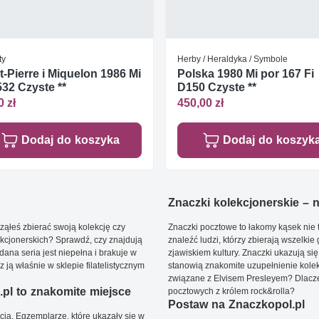
ty
Herby / Heraldyka / Symbole
t-Pierre i Miquelon 1986 Mi
Polska 1980 Mi por 167 Fi
32 Czyste **
D150 Czyste **
0 zł
450,00 zł
Dodaj do koszyka
Dodaj do koszyk
Znaczki kolekcjonerskie – ni
ąłeś zbierać swoją kolekcję czy
Znaczki pocztowe to łakomy kąsek nie t
kcjonerskich? Sprawdź, czy znajdują
znaleźć ludzi, którzy zbierają wszelkie
dana seria jest niepełna i brakuje w
zjawiskiem kultury. Znaczki ukazują się
ją właśnie w sklepie filatelistycznym
stanowią znakomite uzupełnienie kolek
związane z Elvisem Presleyem? Dlacze
pl to znakomite miejsce
pocztowych z królem rock&rolla?
Postaw na Znaczkopol.pl
ją. Egzemplarze, które ukazały się w