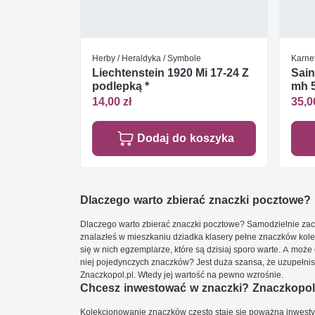
Herby / Heraldyka / Symbole
Karne
Liechtenstein 1920 Mi 17-24 Z
Sain
podlepką *
mh 5
14,00 zł
35,0
Dodaj do koszyka
Dlaczego warto zbierać znaczki pocztowe?
Dlaczego warto zbierać znaczki pocztowe? Samodzielnie zacz
znalazłeś w mieszkaniu dziadka klasery pełne znaczków kole
się w nich egzemplarze, które są dzisiaj sporo warte. A może 
niej pojedynczych znaczków? Jest duża szansa, że uzupełnisz 
Znaczkopol.pl. Wtedy jej wartość na pewno wzrośnie.
Chcesz inwestować w znaczki? Znaczkopol.
Kolekcjonowanie znaczków często staje się poważną inwestyc