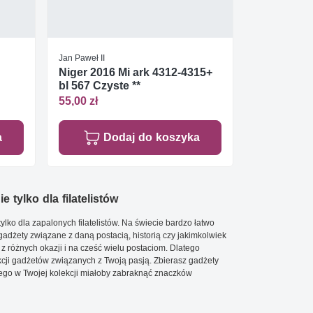
Jan Paweł II
Niger 2016 Mi ark 4312-4315+
bl 567 Czyste **
55,00 zł
a
Dodaj do koszyka
e tylko dla filatelistów
ylko dla zapalonych filatelistów. Na świecie bardzo łatwo
 gadżety związane z daną postacią, historią czy jakimkolwiek
 z różnych okazji i na cześć wielu postaciom. Dlatego
cji gadżetów związanych z Twoją pasją. Zbierasz gadżety
go w Twojej kolekcji miałoby zabraknąć znaczków