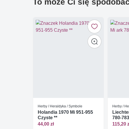
To może Ci się spodoba
Herby / Heraldyka / Symbole
Herby / He
Holandia 1970 Mi 951-955
Liechte
Czyste **
780-783
44,00 zł
115,20 z