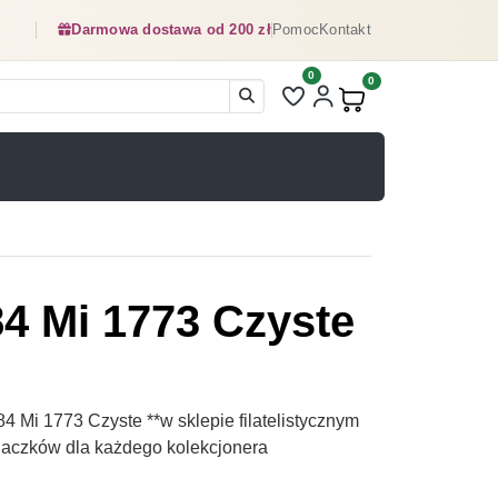
Darmowa dostawa od 200 zł
Pomoc
Kontakt
0
Liczba pozycji na liście ulubionyc
0
Produkty w koszyku:
84 Mi 1773 Czyste
4 Mi 1773 Czyste **w sklepie filatelistycznym
naczków dla każdego kolekcjonera