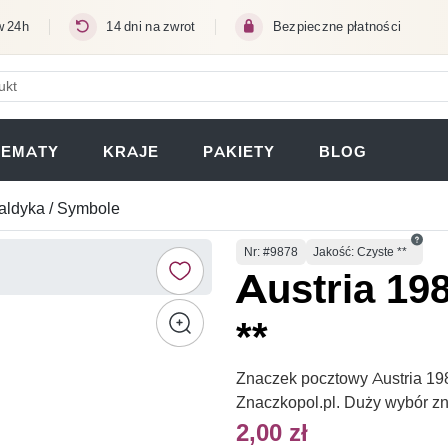
w 24h
14 dni na zwrot
Bezpieczne płatności
ERA SIĘ W NOWEJ KARCIE)
TEMATY
KRAJE
PAKIETY
BLOG
aldyka / Symbole
Numer
Nr
: #9878
Jakość: Czyste **
Austria 19
**
Znaczek pocztowy Austria 198
Znaczkopol.pl. Duży wybór z
2,00 zł