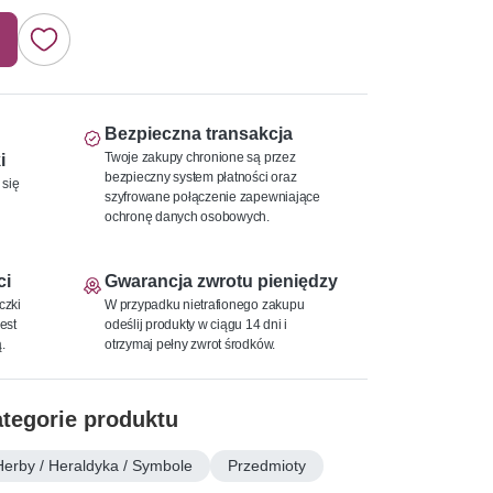
Bezpieczna transakcja
Twoje zakupy chronione są przez
i
bezpieczny system płatności oraz
 się
szyfrowane połączenie zapewniające
ochronę danych osobowych.
ci
Gwarancja zwrotu pieniędzy
czki
W przypadku nietrafionego zakupu
est
odeślij produkty w ciągu 14 dni i
.
otrzymaj pełny zwrot środków.
tegorie produktu
Herby / Heraldyka / Symbole
Przedmioty