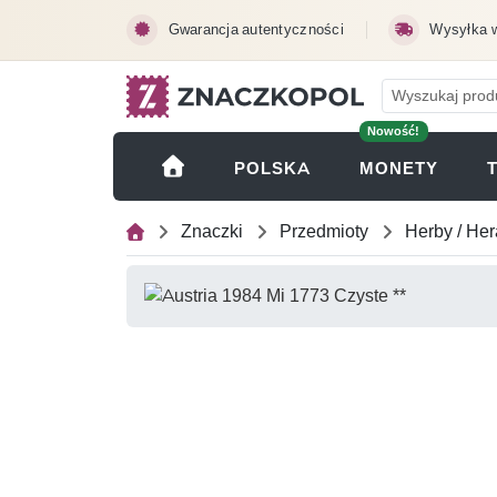
Przejdź do treści głównej
Gwarancja autentyczności
Wysyłka 
Nowość!
(OTWI
POLSKA
MONETY
Znaczki
Przedmioty
Herby / Her