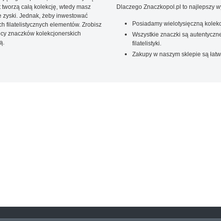
t tworzą całą kolekcję, wtedy masz
Dlaczego Znaczkopol.pl to najlepszy 
 zyski. Jednak, żeby inwestować
Posiadamy wielotysięczną kolekc
 filatelistycznych elementów. Zrobisz
ięcy znaczków kolekcjonerskich
Wszystkie znaczki są autentyczne
ą.
filatelistyki.
Zakupy w naszym sklepie są łatw