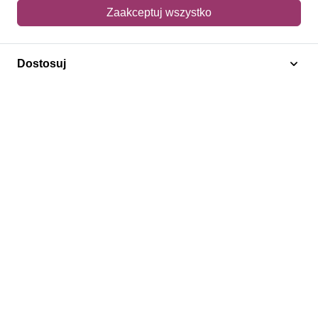
Mój koszyk
Zaakceptuj wszystko
Adres dostawy
Dostosuj
Polecamy
Znaczki Konie
Znaczki Politycy
Znaczki Żaglowce
Znaczki Kolarstwo
Znaczki Boże Narodzenie
Regulamin
Prywatność
Bezpieczeństwo
2026 © SlimAD All Rights Reserved.