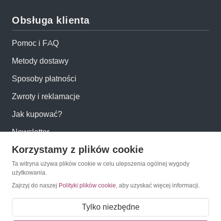
Obsługa klienta
Pomoc i FAQ
Metody dostawy
Sposoby płatności
Zwroty i reklamacje
Jak kupować?
Newsletter
Korzystamy z plików cookie
Konto
Ta witryna używa plików cookie w celu ulepszenia ogólnej wygody
użytkowania.
Zajrzyj do naszej
Polityki plików cookie
, aby uzyskać więcej informacji.
Moje konto
Moje zamówienia
Tylko niezbędne