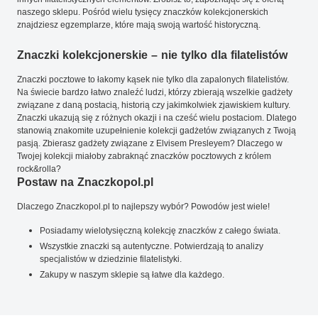
naszego sklepu. Pośród wielu tysięcy znaczków kolekcjonerskich
znajdziesz egzemplarze, które mają swoją wartość historyczną.
Znaczki kolekcjonerskie – nie tylko dla filatelistów
Znaczki pocztowe to łakomy kąsek nie tylko dla zapalonych filatelistów.
Na świecie bardzo łatwo znaleźć ludzi, którzy zbierają wszelkie gadżety
związane z daną postacią, historią czy jakimkolwiek zjawiskiem kultury.
Znaczki ukazują się z różnych okazji i na cześć wielu postaciom. Dlatego
stanowią znakomite uzupełnienie kolekcji gadżetów związanych z Twoją
pasją. Zbierasz gadżety związane z Elvisem Presleyem? Dlaczego w
Twojej kolekcji miałoby zabraknąć znaczków pocztowych z królem
rock&rolla?
Postaw na Znaczkopol.pl
Dlaczego Znaczkopol.pl to najlepszy wybór? Powodów jest wiele!
Posiadamy wielotysięczną kolekcję znaczków z całego świata.
Wszystkie znaczki są autentyczne. Potwierdzają to analizy
specjalistów w dziedzinie filatelistyki.
Zakupy w naszym sklepie są łatwe dla każdego.