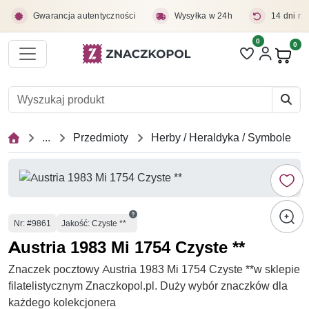
Przejdź do treści głównej
Gwarancja autentyczności
Wysyłka w 24h
14 dni na
0
Liczba pozycji 
0
Pro
...
Przedmioty
Herby / Heraldyka / Symbole
Numer
Nr
: #9861
Jakość: Czyste **
Austria 1983 Mi 1754 Czyste **
Znaczek pocztowy Austria 1983 Mi 1754 Czyste **w sklepie
filatelistycznym Znaczkopol.pl. Duży wybór znaczków dla
każdego kolekcjonera