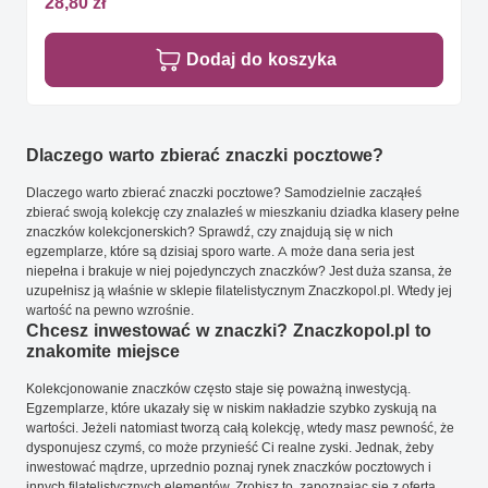
28,80 zł
Dodaj do koszyka
Dlaczego warto zbierać znaczki pocztowe?
Dlaczego warto zbierać znaczki pocztowe? Samodzielnie zacząłeś
zbierać swoją kolekcję czy znalazłeś w mieszkaniu dziadka klasery pełne
znaczków kolekcjonerskich? Sprawdź, czy znajdują się w nich
egzemplarze, które są dzisiaj sporo warte. A może dana seria jest
niepełna i brakuje w niej pojedynczych znaczków? Jest duża szansa, że
uzupełnisz ją właśnie w sklepie filatelistycznym Znaczkopol.pl. Wtedy jej
wartość na pewno wzrośnie.
Chcesz inwestować w znaczki? Znaczkopol.pl to
znakomite miejsce
Kolekcjonowanie znaczków często staje się poważną inwestycją.
Egzemplarze, które ukazały się w niskim nakładzie szybko zyskują na
wartości. Jeżeli natomiast tworzą całą kolekcję, wtedy masz pewność, że
dysponujesz czymś, co może przynieść Ci realne zyski. Jednak, żeby
inwestować mądrze, uprzednio poznaj rynek znaczków pocztowych i
innych filatelistycznych elementów. Zrobisz to, zapoznając się z ofertą