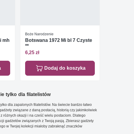
Boże Narodzenie
i mh
Botswana 1972 Mi bl 7 Czyste
**
6,25 zł
a
Dodaj do koszyka
e tylko dla filatelistów
ylko dla zapalonych filatelistów. Na świecie bardzo łatwo
 gadżety związane z daną postacią, historią czy jakimkolwiek
 z różnych okazji i na cześć wielu postaciom. Dlatego
cji gadżetów związanych z Twoją pasją. Zbierasz gadżety
go w Twojej kolekcji miałoby zabraknąć znaczków