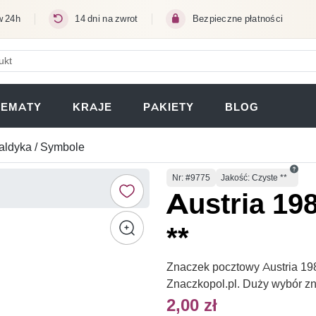
w 24h
14 dni na zwrot
Bezpieczne płatności
ERA SIĘ W NOWEJ KARCIE)
TEMATY
KRAJE
PAKIETY
BLOG
aldyka / Symbole
Numer
Nr
: #9775
Jakość: Czyste **
Austria 19
**
Znaczek pocztowy Austria 198
Znaczkopol.pl. Duży wybór z
2,00 zł