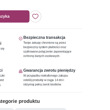
szyka
Bezpieczna transakcja
Twoje zakupy chronione są przez
i
bezpieczny system płatności oraz
 się
szyfrowane połączenie zapewniające
ochronę danych osobowych.
ci
Gwarancja zwrotu pieniędzy
czki
W przypadku nietrafionego zakupu
est
odeślij produkty w ciągu 14 dni i
.
otrzymaj pełny zwrot środków.
tegorie produktu