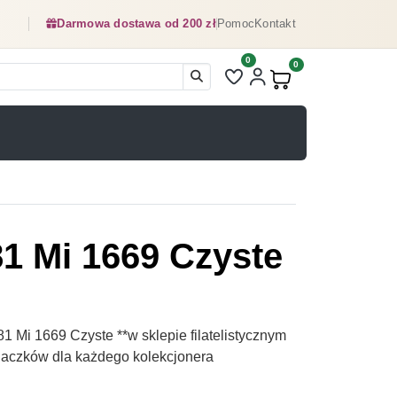
Darmowa dostawa od 200 zł
Pomoc
Kontakt
0
Liczba pozycji na liście ulubionyc
0
Produkty w koszyku:
81 Mi 1669 Czyste
1 Mi 1669 Czyste **w sklepie filatelistycznym
naczków dla każdego kolekcjonera