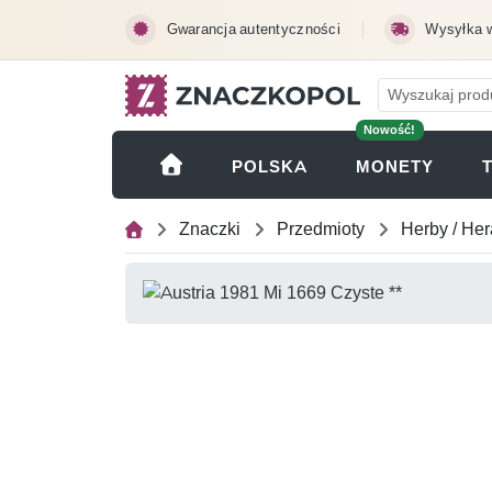
Przejdź do treści głównej
Gwarancja autentyczności
Wysyłka 
Nowość!
(OTWI
POLSKA
MONETY
Znaczki
Przedmioty
Herby / Her