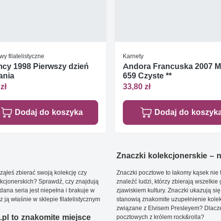
y filatelistyczne
Karnety
cy 1998 Pierwszy dzień
Andora Francuska 2007 M
ania
659 Czyste **
zł
33,80 zł
Dodaj do koszyka
Dodaj do koszyk
Znaczki kolekcjonerskie – ni
ąłeś zbierać swoją kolekcję czy
Znaczki pocztowe to łakomy kąsek nie t
kcjonerskich? Sprawdź, czy znajdują
znaleźć ludzi, którzy zbierają wszelkie
dana seria jest niepełna i brakuje w
zjawiskiem kultury. Znaczki ukazują się
ją właśnie w sklepie filatelistycznym
stanowią znakomite uzupełnienie kolek
związane z Elvisem Presleyem? Dlacze
pl to znakomite miejsce
pocztowych z królem rock&rolla?