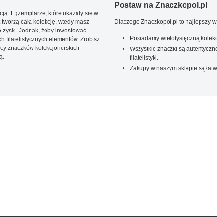
Postaw na Znaczkopol.pl
ją. Egzemplarze, które ukazały się w
t tworzą całą kolekcję, wtedy masz
Dlaczego Znaczkopol.pl to najlepszy 
 zyski. Jednak, żeby inwestować
Posiadamy wielotysięczną kolekc
 filatelistycznych elementów. Zrobisz
ięcy znaczków kolekcjonerskich
Wszystkie znaczki są autentyczne
ą.
filatelistyki.
Zakupy w naszym sklepie są łatw