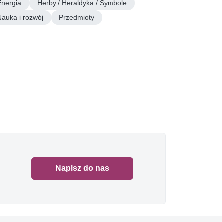
Energia
Herby / Heraldyka / Symbole
Nauka i rozwój
Przedmioty
Napisz do nas