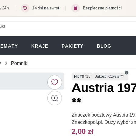
w 24h
14 dni na zwrot
Bezpieczne płatności
ERA SIĘ W NOWEJ KARCIE)
TEMATY
KRAJE
PAKIETY
BLOG
y
Pomniki
Numer
Nr
: #8715
Jakość: Czyste **
Austria 19
**
Znaczek pocztowy Austria 197
Znaczkopol.pl. Duży wybór z
2,00 zł