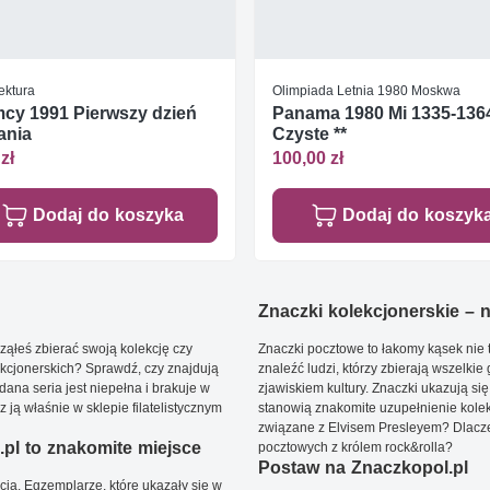
ektura
Olimpiada Letnia 1980 Moskwa
cy 1991 Pierwszy dzień
Panama 1980 Mi 1335-136
ania
Czyste **
zł
100,00 zł
Dodaj do koszyka
Dodaj do koszyk
Znaczki kolekcjonerskie – ni
ąłeś zbierać swoją kolekcję czy
Znaczki pocztowe to łakomy kąsek nie t
kcjonerskich? Sprawdź, czy znajdują
znaleźć ludzi, którzy zbierają wszelkie
dana seria jest niepełna i brakuje w
zjawiskiem kultury. Znaczki ukazują się
ją właśnie w sklepie filatelistycznym
stanowią znakomite uzupełnienie kolek
związane z Elvisem Presleyem? Dlacze
pl to znakomite miejsce
pocztowych z królem rock&rolla?
Postaw na Znaczkopol.pl
ją. Egzemplarze, które ukazały się w