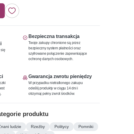
Bezpieczna transakcja
Twoje zakupy chronione są przez
i
bezpieczny system płatności oraz
 się
szyfrowane połączenie zapewniające
ochronę danych osobowych.
ci
Gwarancja zwrotu pieniędzy
czki
W przypadku nietrafionego zakupu
est
odeślij produkty w ciągu 14 dni i
.
otrzymaj pełny zwrot środków.
tegorie produktu
Znani ludzie
Rzeźby
Politycy
Pomniki