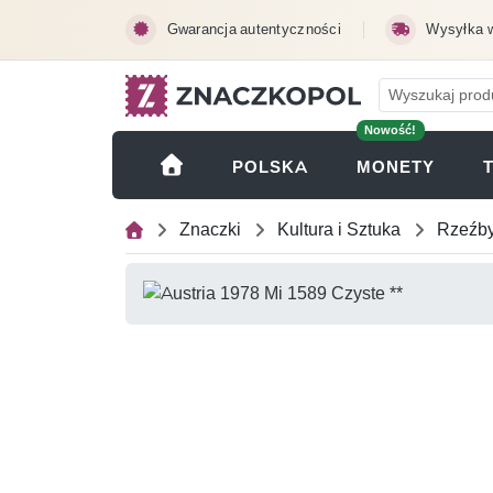
Przejdź do treści głównej
Gwarancja autentyczności
Wysyłka 
Nowość!
(OTWI
POLSKA
MONETY
Znaczki
Kultura i Sztuka
Rzeźb