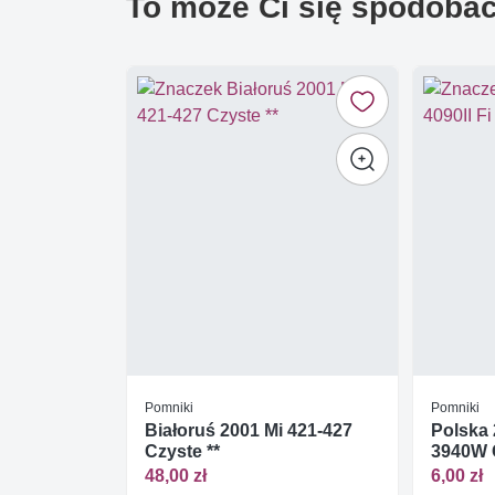
To może Ci się spodoba
Pomniki
Pomniki
Białoruś 2001 Mi 421-427
Polska 
Czyste **
3940W C
48,00 zł
6,00 zł