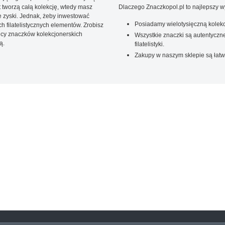
t tworzą całą kolekcję, wtedy masz
Dlaczego Znaczkopol.pl to najlepszy 
 zyski. Jednak, żeby inwestować
Posiadamy wielotysięczną kolekc
 filatelistycznych elementów. Zrobisz
ięcy znaczków kolekcjonerskich
Wszystkie znaczki są autentyczne
ą.
filatelistyki.
Zakupy w naszym sklepie są łatw