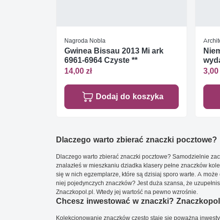
Nagroda Nobla
Archit
Gwinea Bissau 2013 Mi ark
Niem
6961-6964 Czyste **
wyd
14,00 zł
3,00 
Dodaj do koszyka
Dlaczego warto zbierać znaczki pocztowe?
Dlaczego warto zbierać znaczki pocztowe? Samodzielnie zacz
znalazłeś w mieszkaniu dziadka klasery pełne znaczków kole
się w nich egzemplarze, które są dzisiaj sporo warte. A może 
niej pojedynczych znaczków? Jest duża szansa, że uzupełnisz 
Znaczkopol.pl. Wtedy jej wartość na pewno wzrośnie.
Chcesz inwestować w znaczki? Znaczkopol.
Kolekcjonowanie znaczków często staje się poważną inwestyc