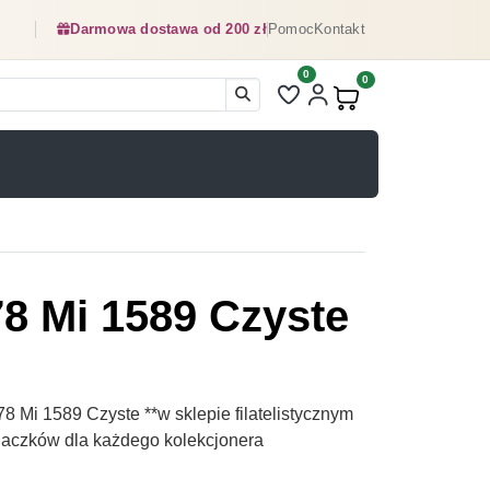
Darmowa dostawa od 200 zł
Pomoc
Kontakt
0
Liczba pozycji na liście ulubionyc
0
Produkty w koszyku:
78 Mi 1589 Czyste
8 Mi 1589 Czyste **w sklepie filatelistycznym
naczków dla każdego kolekcjonera