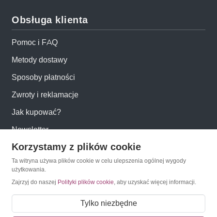
Obsługa klienta
Pomoc i FAQ
Metody dostawy
Sposoby płatności
Zwroty i reklamacje
Jak kupować?
Newsletter
Korzystamy z plików cookie
Konto
Ta witryna używa plików cookie w celu ulepszenia ogólnej wygody
użytkowania.
Zajrzyj do naszej
Polityki plików cookie
, aby uzyskać więcej informacji.
Moje konto
Moje zamówienia
Tylko niezbędne