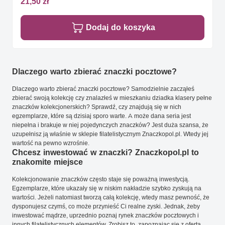
21,50 zł
Dodaj do koszyka
Dlaczego warto zbierać znaczki pocztowe?
Dlaczego warto zbierać znaczki pocztowe? Samodzielnie zacząłeś
zbierać swoją kolekcję czy znalazłeś w mieszkaniu dziadka klasery pełne
znaczków kolekcjonerskich? Sprawdź, czy znajdują się w nich
egzemplarze, które są dzisiaj sporo warte. A może dana seria jest
niepełna i brakuje w niej pojedynczych znaczków? Jest duża szansa, że
uzupełnisz ją właśnie w sklepie filatelistycznym Znaczkopol.pl. Wtedy jej
wartość na pewno wzrośnie.
Chcesz inwestować w znaczki? Znaczkopol.pl to
znakomite miejsce
Kolekcjonowanie znaczków często staje się poważną inwestycją.
Egzemplarze, które ukazały się w niskim nakładzie szybko zyskują na
wartości. Jeżeli natomiast tworzą całą kolekcję, wtedy masz pewność, że
dysponujesz czymś, co może przynieść Ci realne zyski. Jednak, żeby
inwestować mądrze, uprzednio poznaj rynek znaczków pocztowych i
innych filatelistycznych elementów. Zrobisz to, zapoznając się z ofertą