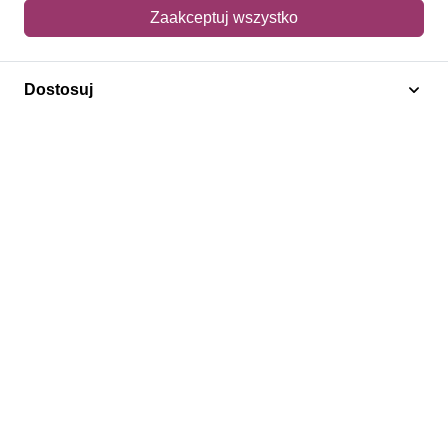
Mój koszyk
Zaakceptuj wszystko
Adres dostawy
Dostosuj
Polecamy
Znaczki Konie
Znaczki Politycy
Znaczki Żaglowce
Znaczki Kwiaty
Znaczki Boże Narodzenie
Regulamin
Prywatność
Bezpieczeństwo
2026 © SlimAD All Rights Reserved.