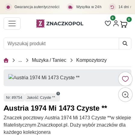
Przejdź do treści głównej
Gwarancja autentyczności
Wysyłka w 24h
14 dni na
0
Liczba pozycji 
0
Pro
...
Muzyka / Taniec
Kompozytorzy
Numer
Nr
: #9754
Jakość: Czyste **
Austria 1974 Mi 1473 Czyste **
Znaczek pocztowy Austria 1974 Mi 1473 Czyste **w sklepie
filatelistycznym Znaczkopol.pl. Duży wybór znaczków dla
każdego kolekcjonera