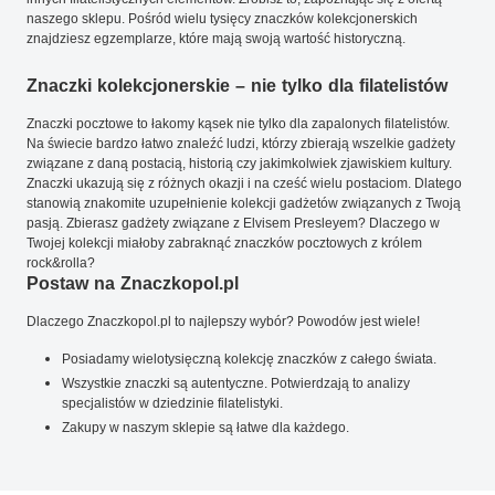
naszego sklepu. Pośród wielu tysięcy znaczków kolekcjonerskich
znajdziesz egzemplarze, które mają swoją wartość historyczną.
Znaczki kolekcjonerskie – nie tylko dla filatelistów
Znaczki pocztowe to łakomy kąsek nie tylko dla zapalonych filatelistów.
Na świecie bardzo łatwo znaleźć ludzi, którzy zbierają wszelkie gadżety
związane z daną postacią, historią czy jakimkolwiek zjawiskiem kultury.
Znaczki ukazują się z różnych okazji i na cześć wielu postaciom. Dlatego
stanowią znakomite uzupełnienie kolekcji gadżetów związanych z Twoją
pasją. Zbierasz gadżety związane z Elvisem Presleyem? Dlaczego w
Twojej kolekcji miałoby zabraknąć znaczków pocztowych z królem
rock&rolla?
Postaw na Znaczkopol.pl
Dlaczego Znaczkopol.pl to najlepszy wybór? Powodów jest wiele!
Posiadamy wielotysięczną kolekcję znaczków z całego świata.
Wszystkie znaczki są autentyczne. Potwierdzają to analizy
specjalistów w dziedzinie filatelistyki.
Zakupy w naszym sklepie są łatwe dla każdego.