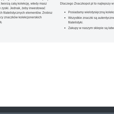
t tworzą całą kolekcję, wtedy masz
Dlaczego Znaczkopol.pl to najlepszy 
 zyski. Jednak, żeby inwestować
Posiadamy wielotysięczną kolekc
 filatelistycznych elementów. Zrobisz
ięcy znaczków kolekcjonerskich
Wszystkie znaczki są autentyczne
ą.
filatelistyki.
Zakupy w naszym sklepie są łatw