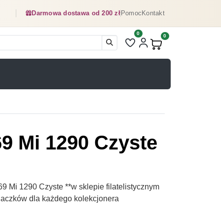
Darmowa dostawa od 200 zł
Pomoc
Kontakt
0
Liczba pozycji na liście ulubionyc
0
Produkty w koszyku:
69 Mi 1290 Czyste
9 Mi 1290 Czyste **w sklepie filatelistycznym
naczków dla każdego kolekcjonera