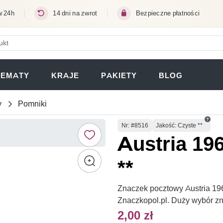
w 24h
14 dni na zwrot
Bezpieczne płatności
ERA SIĘ W NOWEJ KARCIE)
TEMATY
KRAJE
PAKIETY
BLOG
y
Pomniki
Numer
Nr
: #8516
Jakość: Czyste **
Austria 19
**
Znaczek pocztowy Austria 196
Znaczkopol.pl. Duży wybór z
2,00 zł