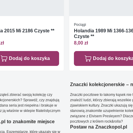
Pociągi
a 2015 Mi 2186 Czyste **
Holandia 1989 Mi 1366-13
Czyste **
zł
8,00 zł
Dodaj do koszyka
Dodaj do koszyk
Znaczki kolekcjonerskie – ni
ąłeś zbierać swoją kolekcję czy
Znaczki pocztowe to łakomy kąsek nie t
kcjonerskich? Sprawdź, czy znajdują
znaleźć ludzi, którzy zbierają wszelkie
dana seria jest niepełna i brakuje w
zjawiskiem kultury. Znaczki ukazują się
ją właśnie w sklepie filatelistycznym
stanowią znakomite uzupełnienie kolek
związane z Elvisem Presleyem? Dlacze
pl to znakomite miejsce
pocztowych z królem rock&rolla?
Postaw na Znaczkopol.pl
ją. Egzemplarze, które ukazały się w