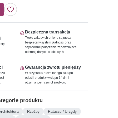
Bezpieczna transakcja
Twoje zakupy chronione są przez
i
bezpieczny system płatności oraz
 się
szyfrowane połączenie zapewniające
ochronę danych osobowych.
ci
Gwarancja zwrotu pieniędzy
czki
W przypadku nietrafionego zakupu
est
odeślij produkty w ciągu 14 dni i
.
otrzymaj pełny zwrot środków.
tegorie produktu
Architektura
Rzeźby
Ratusze / Urzędy