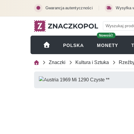
Przejdź do treści głównej
Gwarancja autentyczności
Wysyłka 
Nowość!
(OTWI
POLSKA
MONETY
Znaczki
Kultura i Sztuka
Rzeźb