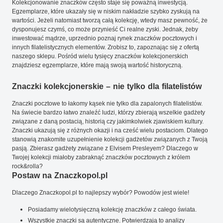
Kolekcjonowanie znaczków często staje się poważną inwestycją.
Egzemplarze, które ukazały się w niskim nakładzie szybko zyskują na
wartości. Jeżeli natomiast tworzą całą kolekcję, wtedy masz pewność, że
dysponujesz czymś, co może przynieść Ci realne zyski. Jednak, żeby
inwestować mądrze, uprzednio poznaj rynek znaczków pocztowych i
innych filatelistycznych elementów. Zrobisz to, zapoznając się z ofertą
naszego sklepu. Pośród wielu tysięcy znaczków kolekcjonerskich
znajdziesz egzemplarze, które mają swoją wartość historyczną.
Znaczki kolekcjonerskie – nie tylko dla filatelistów
Znaczki pocztowe to łakomy kąsek nie tylko dla zapalonych filatelistów.
Na świecie bardzo łatwo znaleźć ludzi, którzy zbierają wszelkie gadżety
związane z daną postacią, historią czy jakimkolwiek zjawiskiem kultury.
Znaczki ukazują się z różnych okazji i na cześć wielu postaciom. Dlatego
stanowią znakomite uzupełnienie kolekcji gadżetów związanych z Twoją
pasją. Zbierasz gadżety związane z Elvisem Presleyem? Dlaczego w
Twojej kolekcji miałoby zabraknąć znaczków pocztowych z królem
rock&rolla?
Postaw na Znaczkopol.pl
Dlaczego Znaczkopol.pl to najlepszy wybór? Powodów jest wiele!
Posiadamy wielotysięczną kolekcję znaczków z całego świata.
Wszystkie znaczki są autentyczne. Potwierdzają to analizy