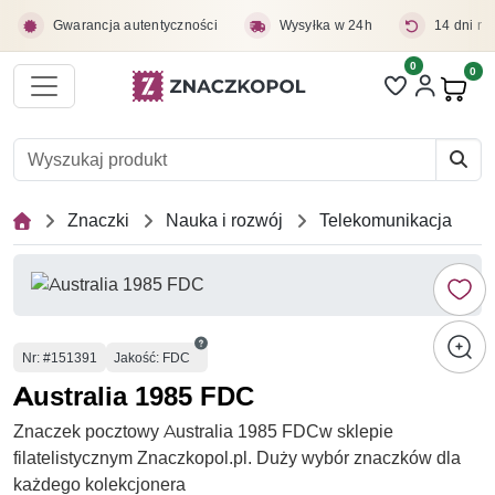
Przejdź do treści głównej
Gwarancja autentyczności
Wysyłka w 24h
14 dni na
0
Liczba pozycji 
0
Pro
Znaczki
Nauka i rozwój
Telekomunikacja
Numer
Nr
: #151391
Jakość: FDC
Australia 1985 FDC
Znaczek pocztowy Australia 1985 FDCw sklepie
filatelistycznym Znaczkopol.pl. Duży wybór znaczków dla
każdego kolekcjonera