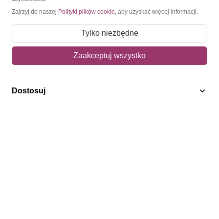
Zajrzyj do naszej
Polityki plików cookie
, aby uzyskać więcej informacji.
O nas
Tylko niezbędne
Blog
Regulamin
Zaakceptuj wszystko
Polityka prywatności
Mapa strony
Dostosuj
Kontakt
Obsługa klienta
Pomoc i FAQ
Metody dostawy
Sposoby płatności
Zwroty i reklamacje