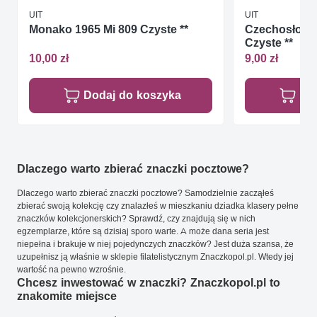
UIT
UIT
Monako 1965 Mi 809 Czyste **
Czechosłowac
Czyste **
10,00 zł
9,00 zł
Dodaj do koszyka
Do
Dlaczego warto zbierać znaczki pocztowe?
Dlaczego warto zbierać znaczki pocztowe? Samodzielnie zacząłeś
zbierać swoją kolekcję czy znalazłeś w mieszkaniu dziadka klasery pełne
znaczków kolekcjonerskich? Sprawdź, czy znajdują się w nich
egzemplarze, które są dzisiaj sporo warte. A może dana seria jest
niepełna i brakuje w niej pojedynczych znaczków? Jest duża szansa, że
uzupełnisz ją właśnie w sklepie filatelistycznym Znaczkopol.pl. Wtedy jej
wartość na pewno wzrośnie.
Chcesz inwestować w znaczki? Znaczkopol.pl to
znakomite miejsce