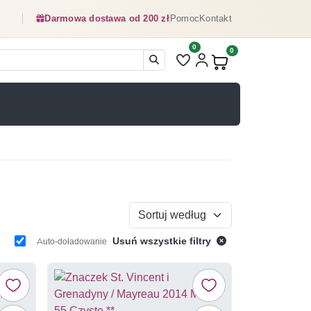
Darmowa dostawa od 200 zł
Pomoc
Kontakt
0
Liczba pozycji na liście ulubionyc
0
Produkty w koszyku:
Sortuj według
Usuń wszystkie filtry
Auto-doładowanie