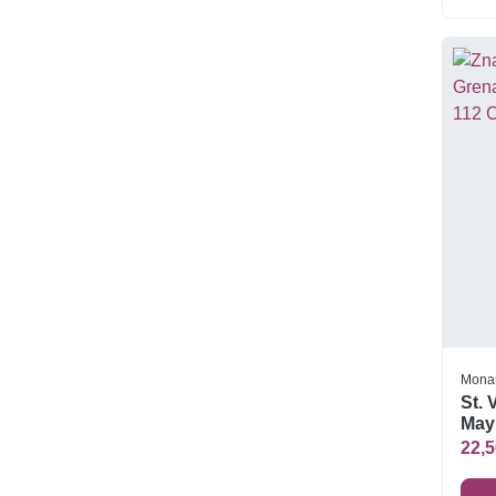
Mona
St. 
May
Czys
22,5