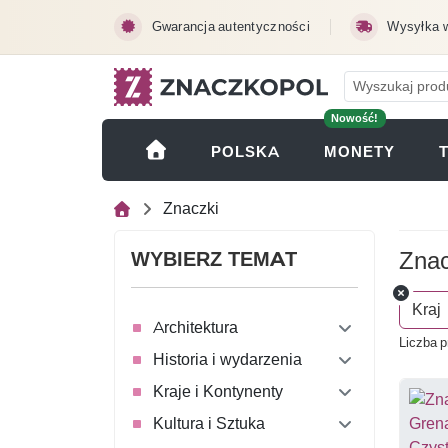
Przejdź do treści głównej
Gwarancja autentyczności
Wysyłka 
Nowość!
(OTWI
POLSKA
MONETY
Znaczki
Znac
WYBIERZ TEMAT
Kraj
Architektura
Liczba p
Historia i wydarzenia
Kraje i Kontynenty
Kultura i Sztuka