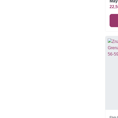
Mayr
**
22,5
Elvis