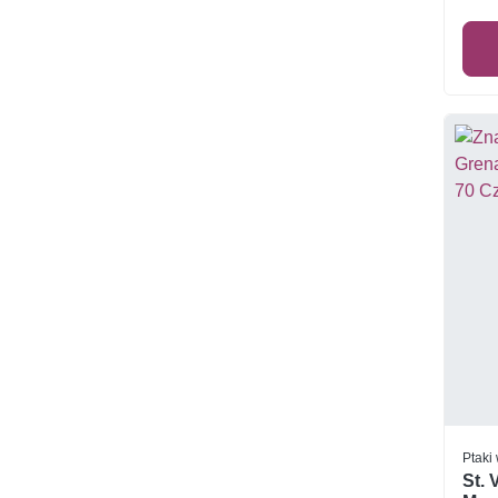
Ptaki
St. 