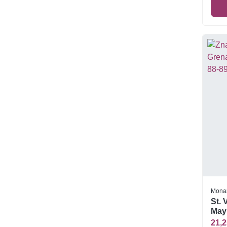
Mona
St. 
Mayr
Czys
21,2