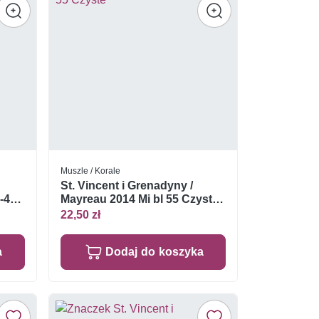
Muszle / Korale
St. Vincent i Grenadyny /
-49
Mayreau 2014 Mi bl 55 Czyste
**
22,50 zł
a
Dodaj do koszyka