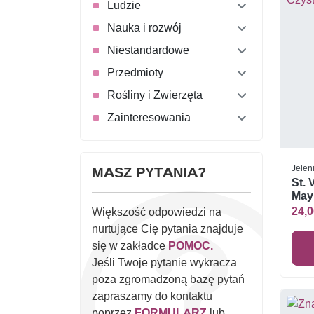
Ludzie
Nauka i rozwój
Niestandardowe
Przedmioty
Rośliny i Zwierzęta
Zainteresowania
Jelen
MASZ PYTANIA?
St. 
Mayr
24,0
Większość odpowiedzi na
nurtujące Cię pytania znajduje
się w zakładce
POMOC.
Jeśli Twoje pytanie wykracza
poza zgromadzoną bazę pytań
zapraszamy do kontaktu
poprzez
FORMULARZ
lub