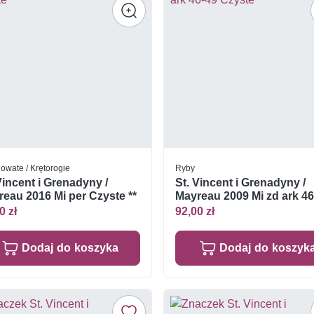
iowate / Krętorogie
Ryby
Vincent i Grenadyny /
St. Vincent i Grenadyny /
eau 2016 Mi per Czyste **
Mayreau 2009 Mi zd ark 46
Czyste **
0 zł
92,00 zł
Dodaj do koszyka
Dodaj do koszyk