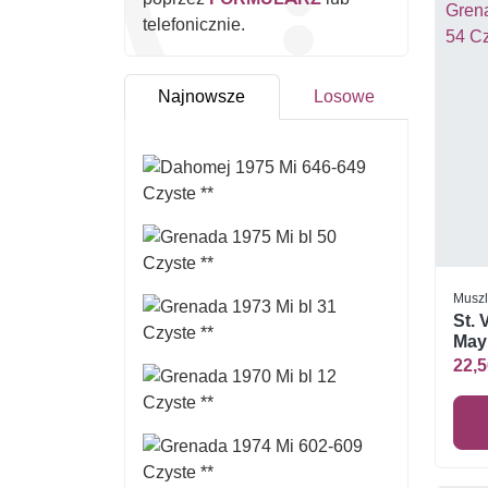
telefonicznie.
Najnowsze
Losowe
Muszl
St. 
Mayr
**
22,5