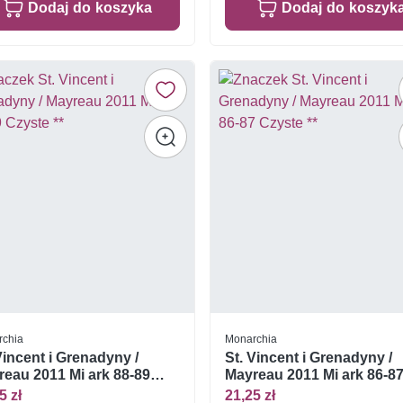
Dodaj do koszyka
Dodaj do koszyk
rchia
Monarchia
Vincent i Grenadyny /
St. Vincent i Grenadyny /
eau 2011 Mi ark 88-89
Mayreau 2011 Mi ark 86-8
te **
Czyste **
5 zł
21,25 zł