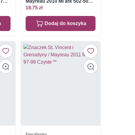
377
Mayreau 2010 Mi ark 502-503
Czyste **
18,75 zł
a
Dodaj do koszyka
Elvis Presley