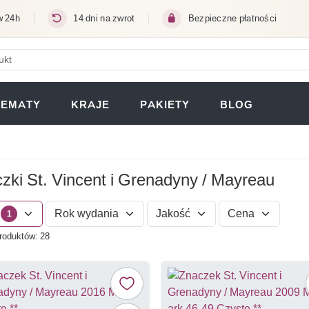
w 24h
14 dni na zwrot
Bezpieczne płatności
ERA SIĘ W NOWEJ KARCIE)
TEMATY
KRAJE
PAKIETY
BLOG
zki St. Vincent i Grenadyny / Mayreau
Rok wydania
Jakość
Cena
1
roduktów: 28