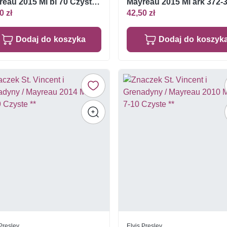
eau 2015 Mi bl 70 Czyste
Mayreau 2015 Mi ark 372-
Czyste **
0 zł
42,50 zł
Dodaj do koszyka
Dodaj do koszyk
 Presley
Elvis Presley