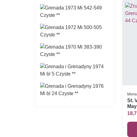
Mona
St. 
Mayr
**
18,7