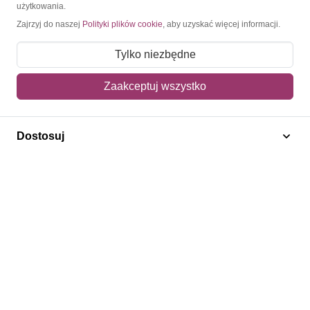
użytkowania.
Zajrzyj do naszej
Polityki plików cookie
, aby uzyskać więcej informacji.
Tylko niezbędne
Kontakt
Jesteśmy tu, by pomóc – niezależnie, czy szukasz
Zaakceptuj wszystko
konkretnego znaczka, czy dopiero zaczynasz przygodę z
filatelistyką.
Zapisz się do newslettera
Dostosuj
Napisz do nas
O Znaczkopol.pl
O nas
Blog