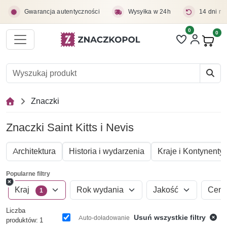
Przejdź do treści głównej
Gwarancja autentyczności
Wysyłka w 24h
14 dni na
0
Liczba pozycji 
0
Pro
Znaczki
Znaczki Saint Kitts i Nevis
Architektura
Historia i wydarzenia
Kraje i Kontynenty
Popularne filtry
Kraj
Rok wydania
Jakość
Cen
1
Liczba
Usuń wszystkie filtry
Auto-doładowanie
produktów: 1