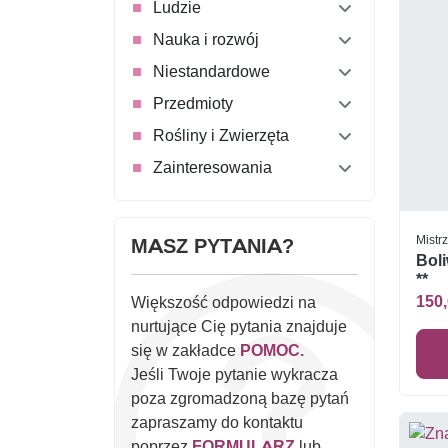
Ludzie
Nauka i rozwój
Niestandardowe
Przedmioty
Rośliny i Zwierzęta
Zainteresowania
Mistr
MASZ PYTANIA?
Boli
**
150,
Większość odpowiedzi na
nurtujące Cię pytania znajduje
się w zakładce
POMOC.
Jeśli Twoje pytanie wykracza
poza zgromadzoną bazę pytań
zapraszamy do kontaktu
poprzez
FORMULARZ
lub