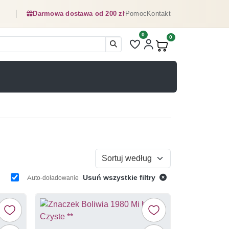
Darmowa dostawa od 200 zł
Pomoc
Kontakt
0
Liczba pozycji na liście ulubionyc
0
Produkty w koszyku:
Sortuj według
Usuń wszystkie filtry
Auto-doładowanie