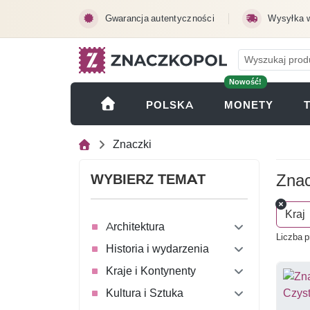
Przejdź do treści głównej
Gwarancja autentyczności
Wysyłka 
Nowość!
(OTWI
POLSKA
MONETY
Znaczki
Znac
WYBIERZ TEMAT
Kraj
Architektura
Liczba p
Historia i wydarzenia
Kraje i Kontynenty
Kultura i Sztuka