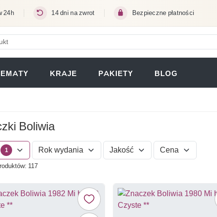
w 24h
14 dni na zwrot
Bezpieczne płatności
ERA SIĘ W NOWEJ KARCIE)
TEMATY
KRAJE
PAKIETY
BLOG
zki Boliwia
Rok wydania
Jakość
Cena
1
roduktów: 117