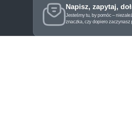
Napisz, zapytaj, do
Jesteśmy tu, by pomóc – niezale
znaczka, czy dopiero zaczynasz pr
O Znaczkopol.pl
Obs
O nas
Pomo
Blog
Meto
Regulamin
Spos
Polityka prywatności
Zwrot
Mapa strony
Jak 
Kontakt
Newsl