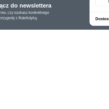
łącz do newslettera
żnie, czy szukasz konkretnego
zygodę z filatelistyką.
Dostos
ługa klienta
Konto
c i FAQ
Moje konto
dy dostawy
Moje zamówienia
oby płatności
Mój koszyk
y i reklamacje
Adres dostawy
kupować?
etter