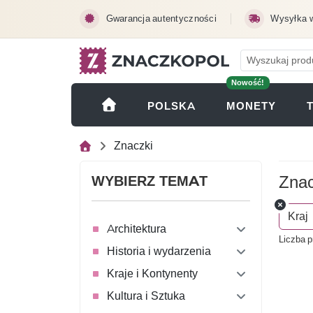
Przejdź do treści głównej
Gwarancja autentyczności
Wysyłka 
Nowość!
(OTWI
POLSKA
MONETY
Znaczki
Znac
WYBIERZ TEMAT
Kraj
Architektura
Liczba p
Historia i wydarzenia
Kraje i Kontynenty
Kultura i Sztuka