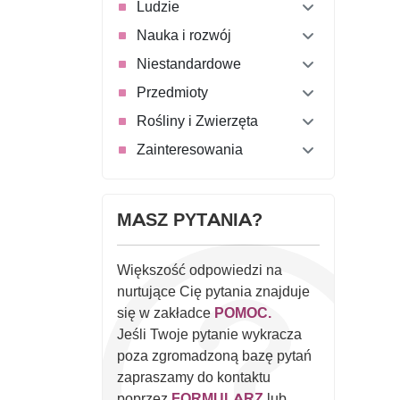
Ludzie
Nauka i rozwój
Niestandardowe
Przedmioty
Rośliny i Zwierzęta
Zainteresowania
MASZ PYTANIA?
Większość odpowiedzi na
nurtujące Cię pytania znajduje
się w zakładce
POMOC.
Jeśli Twoje pytanie wykracza
poza zgromadzoną bazę pytań
zapraszamy do kontaktu
poprzez
FORMULARZ
lub