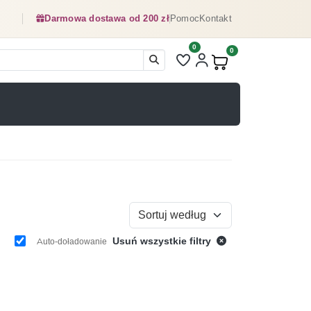
Darmowa dostawa od 200 zł
Pomoc
Kontakt
0
Liczba pozycji na liście ulubionyc
0
Produkty w koszyku:
Sortuj według
Usuń wszystkie filtry
Auto-doładowanie