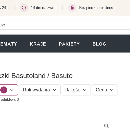
w 24h
14 dni na zwrot
Bezpieczne płatności
ERA SIĘ W NOWEJ KARCIE)
TEMATY
KRAJE
PAKIETY
BLOG
zki Basutoland / Basuto
Rok wydania
Jakość
Cena
1
roduktów: 0