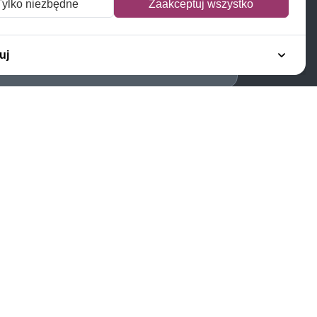
Tylko niezbędne
Zaakceptuj wszystko
Napisz do nas
Zapisz się do newslettera
uj
Polecamy
Znaczki Konie
Znaczki Politycy
Znaczki Żaglowce
Znaczki Kwiaty
Znaczki Herby / Heraldyka /
Symbole