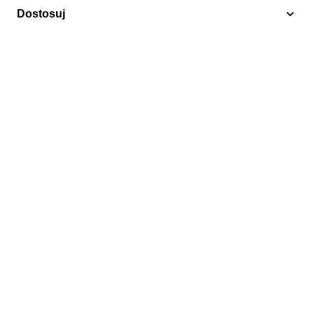
Dostosuj
2013
Armenia 2013 Czyste **
26,25 zł