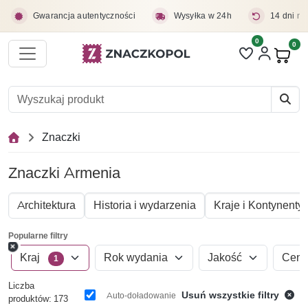
Przejdź do treści głównej
Gwarancja autentyczności
Wysyłka w 24h
14 dni na
0
Liczba pozycji 
0
Pro
Znaczki
Znaczki Armenia
Architektura
Historia i wydarzenia
Kraje i Kontynenty
Popularne filtry
Kraj
Rok wydania
Jakość
Cen
1
Liczba
Usuń wszystkie filtry
Auto-doładowanie
produktów: 173