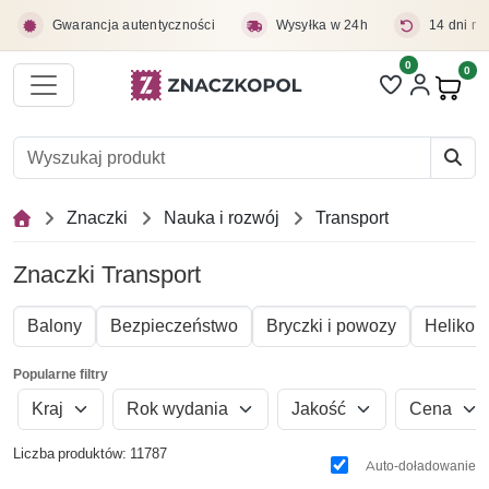
Przejdź do treści głównej
Gwarancja autentyczności
Wysyłka w 24h
14 dni na
0
Liczba pozycji 
0
Pro
Znaczki
Nauka i rozwój
Transport
Znaczki Transport
Balony
Bezpieczeństwo
Bryczki i powozy
Helikopt
Popularne filtry
Kraj
Rok wydania
Jakość
Cena
Liczba produktów: 11787
Auto-doładowanie