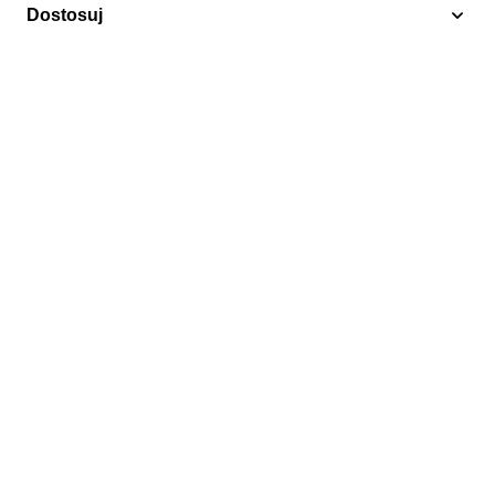
Dostosuj
Disney
Lesotho 1990 Mi 876-883 Czyste **
45,00 zł