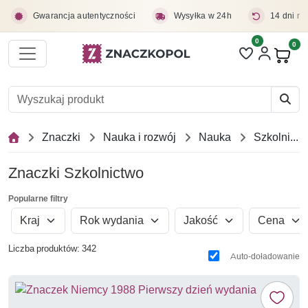
Przejdź do treści głównej
Gwarancja autentyczności
Wysyłka w 24h
14 dni na
0
Liczba pozycji 
0
Pro
Znaczki
Nauka i rozwój
Nauka
Szkolnictwo
Znaczki Szkolnictwo
Popularne filtry
Kraj
Rok wydania
Jakość
Cena
Liczba produktów: 342
Auto-doładowanie