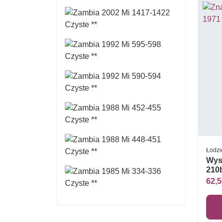
Łodzi
Wys
210b
62,5