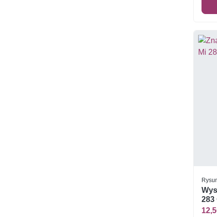
Rysun
Wysp
283 
12,5