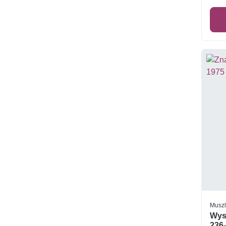
Muszl
Wysp
236-