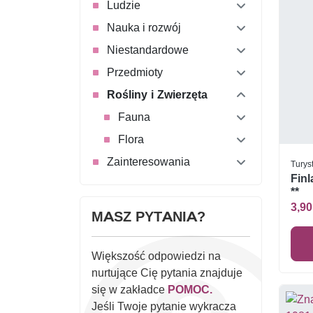
Ludzie
Nauka i rozwój
Niestandardowe
Przedmioty
Rośliny i Zwierzęta
Fauna
Flora
Zainteresowania
Turyst
Finl
**
3,90
MASZ PYTANIA?
Większość odpowiedzi na
nurtujące Cię pytania znajduje
się w zakładce
POMOC.
Jeśli Twoje pytanie wykracza