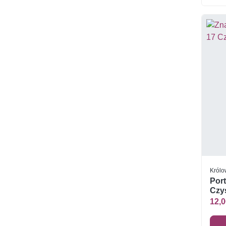
Królo
Port
Czys
12,0