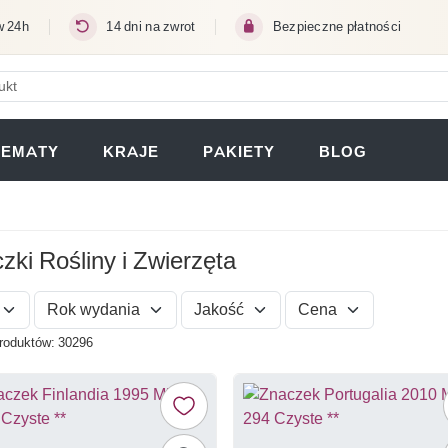
w 24h
14 dni na zwrot
Bezpieczne płatności
ERA SIĘ W NOWEJ KARCIE)
TEMATY
KRAJE
PAKIETY
BLOG
zki Rośliny i Zwierzęta
Rok wydania
Jakość
Cena
produktów: 30296