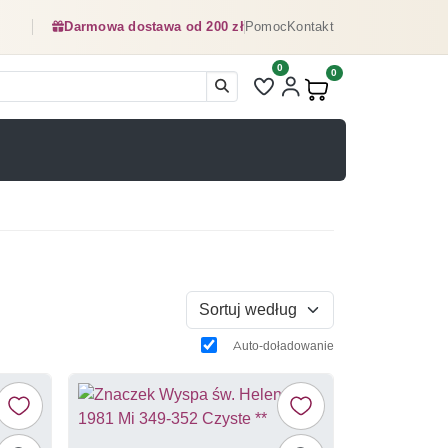
Darmowa dostawa od 200 zł
Pomoc
Kontakt
0
Liczba pozycji na liście ulubionyc
0
Produkty w koszyku:
Sortuj według
Auto-doładowanie