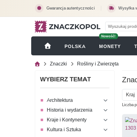
Przejdź do treści głównej
Gwarancja autentyczności
Wysyłka 
Nowość!
(OTWI
POLSKA
MONETY
Znaczki
Rośliny i Zwierzęta
Znac
WYBIERZ TEMAT
Kraj
Architektura
Liczba 
Historia i wydarzenia
Kraje i Kontynenty
Kultura i Sztuka