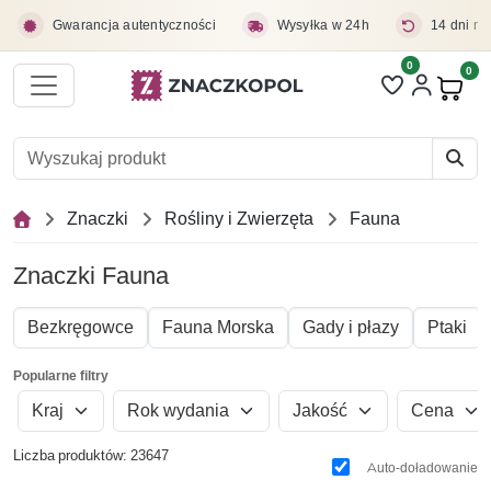
Przejdź do treści głównej
Gwarancja autentyczności
Wysyłka w 24h
14 dni na
0
Liczba pozycji 
0
Pro
Znaczki
Rośliny i Zwierzęta
Fauna
Znaczki Fauna
Bezkręgowce
Fauna Morska
Gady i płazy
Ptaki
Popularne filtry
Kraj
Rok wydania
Jakość
Cena
Liczba produktów: 23647
Auto-doładowanie