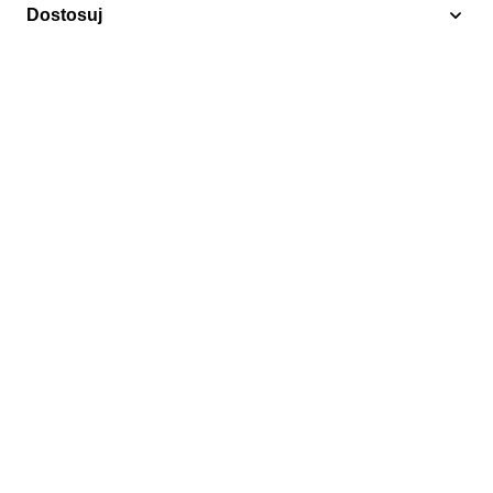
Dostosuj
Ptaki
Belgia 1992 Mi XV2528 Czyste **
2,00 zł